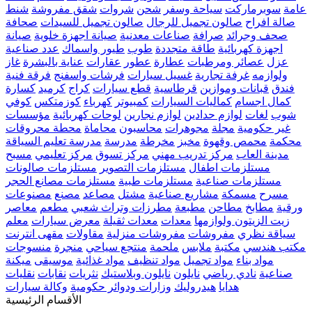
عامة
سوبرماركت
سياحة وسفر
شحن
شروات
شقق مفروشة
شنط
صالة افراح
صالون تجميل للرجال
صالون تجميل للسيدات
صحافة
صحف وجرائد
صرافة
صناعات معدنية
صيانة اجهزة خلوية
صيانة
اجهزة كهربائية
طاقة متجددة
طوب
طيور واسماك
عدد صناعية
عزل
عصائر ومرطبات
عطارة
عطور
عقارات
عناية بالبشرة
غاز
ولوازمه
غرفة تجارية
غسيل سيارات
فرشات واسفنج
فرقة فنية
فندق
قبانات وموازين
قرطاسية
قطع سيارات
كراج
كرميد
كسارة
كمال اجسام
كماليات السيارات
كمبيوتر
كهرباء
كوزمتكس
كوفي
شوب
لغات
لوازم حدادين
لوازم نجارين
لوحات كهربائية
مؤسسات
غير حكومية
مجلة
مجوهرات
محاسبون
محاماة
محطة محروقات
محكمة
محمص وقهوة
مخبز
مخرطة
مدرسة
مدرسة تعليم السياقة
مدينة العاب
مركز تدريب مهني
مركز تسوق
مركز تعليمي
مسبح
مستلزمات اطفال
مستلزمات التصوير
مستلزمات صالونات
مستلزمات صناعية
مستلزمات طبية
مستلزمات مصانع الحجر
مسرح
مسمكة
مشاريع صناعية
مشتل
مصاعد
مصنع
مصنوعات
ورقية
مطابخ
مطاحن
مطبعة
مطرزات وتراث شعبي
مطعم
معاصر
زيت الزيتون ولوازمها
معدات
معدات ثقيلة
معرض سيارات
معلم
سياقة نظري
مفروشات
مفروشات منزلية
مقاولات
مقهى انترنت
مكتب هندسي
مكتبة
ملابس
ملحمة
منتجع سياحي
منجرة
منسوجات
مواد بناء
مواد تجميل
مواد تنظيف
مواد غذائية
موسيقى
ميكنة
صناعية
نادي رياضي
نايلون
نايلون وبلاستيك
نثريات
نقابات
نقليات
هدايا
هيدروليك
وزارات ودوائر حكومية
وكالة سيارات
الأقسام الرئيسية