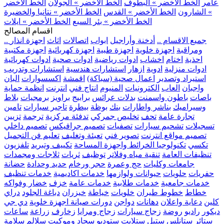
عامر
الخط الأخضر » البطوف
الخط الأخضر » الجولان
الخط الأخضر
» الشارون
الخط الأخضر » القدس
الخط الأخضر » نتانيا والخضيرة
الخط الأخضر » بئر السبع
الخط الأخضر » ايلات
اقسام المصالح
.. جميع الاقسام ..
أدخنة وأراجيل
ابواب
اتصالات
اثاث
اجهزة انذار
ومراقبة
اجهزة خلوية
اجهزة طبية
اجهزة كهربائية
اجهزة مكتبية
احذية
اختام
اخشاب
ادوات رياضية
ادوات صحية
ادوات كهربائية
ادوات منزلية
ادوية
ازهار
استشارات هندسية
استشارات وتدريب
استيراد وتصدير
اعمال صحية (سباكة)
اقمشة
اكسسوارات
البان
واجبان
العاب
الكترونيات
المنيوم
انتاج فني
انترنت
انظمة حماية
باصات
باطون واسمنت
بدلات عرائس
برابيج
براويز
برمجيات
بلاط
وسيراميك
بناشر واطارات
بنك
بوظة
بيطرة
تاجير سيارات
تامين
تجارة عامة
تحف
تخليص جمركي
تدفئة مركزية
ترجمة
تزيين
تسجيلات
تشحيم سيارات
تصفيات
تصميم جرافيكس
تصميم داخلي
تصميم مواقع انترنت
تصوير فني
تعبئة وتغليف
تعليم فن التجميل
تكسي
تكنولوجيا الخرائط واجهزة المساحة
تكييف وتبريد
تلفزيون
تنظيفات العامة
تنقية مياه وفلاتر
توظيف
ثريات
ثلاجات ومجمدات
جامعات وكليات
حج وعمرة
حجر ورخام
حديد وحدادة
حضانة
حفريات
حلويات
حيوانات ولوازمها
خدمات اكاديمية
خدمات تنظيف
خدمات جامعية
خدمات طلابية
خدمات عامة
خزف
خضار وفواكه
خطاط
خطوط طيران
خلويات
خياطة
خيزران
دباغة الجلود
دراي
كلين
دعاية واعلان
دهانات
دواجن
دورات صيانة اجهزة خلوية
دي جي
ديكور
راديو
روضة
زجاج سيارات
زجاج ومرايا
زخارف
زراعة
ساعات
ستائر
ستانلس ستيل
ستلايت
ستوديو
سجاد وموكيت
سلالم
سلامة