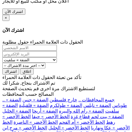
اعلان محل او مكتب للبيع او للايجار
اشترك الآن
×
اشترك الآن
الحقول ذات العلامة الحمراء حقول مطلوبة
اغلاق
اشتراك
تأكد من تعبئة الحقول ذات العلامة الحمراء
تم الاشتراك بنجاح, شكرا لك
لتستطيع الاشتراك مرة اخرى قم بتحديث الصفحة
المصالح حسب المحافظات
.. جميع المحافظات ..
خارج فلسطين
الضفة » جنين
الضفة »
طوباس
الضفة » نابلس
الضفة » طولكرم
الضفة » قلقيلية
الضفة »
سلفيت
الضفة » رام الله والبيره
الضفة » أريحا
الضفة » الخليل
الضفة » بيت لحم
قطاع غزة
الخط الأخضر » حيفا
الخط الأخضر »
رهط
الخط الأخضر » أم الفحم
الخط الأخضر » الناصرة
الخط
الأخضر » عكا ونهاريا
الخط الأخضر » الجليل
الخط الأخضر » مرج ابن