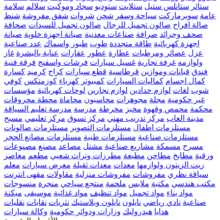
ستائر
ستانلس ستيل
ستلايت
ستوديو
سجاد وموكيت
سلالم
سلامة
عامة
سوبرماركت
سياحة وسفر
شحن
شروات
شقق مفروشة
شنط
صالة افراح
صالون تجميل للرجال
صالون تجميل للسيدات
صحافة
صحف وجرائد
صرافة
صناعات معدنية
صيانة اجهزة خلوية
صيانة
اجهزة كهربائية
طاقة متجددة
طوب
طيور واسماك
عدد صناعية
عزل
عصائر ومرطبات
عطارة
عطور
عقارات
عناية بالبشرة
غاز
ولوازمه
غرفة تجارية
غسيل سيارات
فرشات واسفنج
فرقة فنية
فندق
قبانات وموازين
قرطاسية
قطع سيارات
كراج
كرميد
كسارة
كمال اجسام
كماليات السيارات
كمبيوتر
كهرباء
كوزمتكس
كوفي
شوب
لغات
لوازم حدادين
لوازم نجارين
لوحات كهربائية
مؤسسات
غير حكومية
مجلة
مجوهرات
محاسبون
محاماة
محطة محروقات
محكمة
محمص وقهوة
مخبز
مخرطة
مدرسة
مدرسة تعليم السياقة
مدينة العاب
مركز تدريب مهني
مركز تسوق
مركز تعليمي
مسبح
مستلزمات اطفال
مستلزمات التصوير
مستلزمات صالونات
مستلزمات صناعية
مستلزمات طبية
مستلزمات مصانع الحجر
مسرح
مسمكة
مشاريع صناعية
مشتل
مصاعد
مصنع
مصنوعات
ورقية
مطابخ
مطاحن
مطبعة
مطرزات وتراث شعبي
مطعم
معاصر
زيت الزيتون ولوازمها
معدات
معدات ثقيلة
معرض سيارات
معلم
سياقة نظري
مفروشات
مفروشات منزلية
مقاولات
مقهى انترنت
مكتب هندسي
مكتبة
ملابس
ملحمة
منتجع سياحي
منجرة
منسوجات
مواد بناء
مواد تجميل
مواد تنظيف
مواد غذائية
موسيقى
ميكنة
صناعية
نادي رياضي
نايلون
نايلون وبلاستيك
نثريات
نقابات
نقليات
هدايا
هيدروليك
وزارات ودوائر حكومية
وكالة سيارات