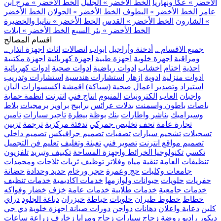
الأخضر » عكا ونهاريا
الخط الأخضر » الجليل
الخط الأخضر » مرج ابن
عامر
الخط الأخضر » البطوف
الخط الأخضر » الجولان
الخط الأخضر
» الشارون
الخط الأخضر » القدس
الخط الأخضر » نتانيا والخضيرة
الخط الأخضر » بئر السبع
الخط الأخضر » ايلات
اقسام المصالح
.. جميع الاقسام ..
أدخنة وأراجيل
ابواب
اتصالات
اثاث
اجهزة انذار
ومراقبة
اجهزة خلوية
اجهزة طبية
اجهزة كهربائية
اجهزة مكتبية
احذية
اختام
اخشاب
ادوات رياضية
ادوات صحية
ادوات كهربائية
ادوات منزلية
ادوية
ازهار
استشارات هندسية
استشارات وتدريب
استيراد وتصدير
اعمال صحية (سباكة)
اقمشة
اكسسوارات
البان
واجبان
العاب
الكترونيات
المنيوم
انتاج فني
انترنت
انظمة حماية
باصات
باطون واسمنت
بدلات عرائس
برابيج
براويز
برمجيات
بلاط
وسيراميك
بناشر واطارات
بنك
بوظة
بيطرة
تاجير سيارات
تامين
تجارة عامة
تحف
تخليص جمركي
تدفئة مركزية
ترجمة
تزيين
تسجيلات
تشحيم سيارات
تصفيات
تصميم جرافيكس
تصميم داخلي
تصميم مواقع انترنت
تصوير فني
تعبئة وتغليف
تعليم فن التجميل
تكسي
تكنولوجيا الخرائط واجهزة المساحة
تكييف وتبريد
تلفزيون
تنظيفات العامة
تنقية مياه وفلاتر
توظيف
ثريات
ثلاجات ومجمدات
جامعات وكليات
حج وعمرة
حجر ورخام
حديد وحدادة
حضانة
حفريات
حلويات
حيوانات ولوازمها
خدمات اكاديمية
خدمات تنظيف
خدمات جامعية
خدمات طلابية
خدمات عامة
خزف
خضار وفواكه
خطاط
خطوط طيران
خلويات
خياطة
خيزران
دباغة الجلود
دراي
كلين
دعاية واعلان
دهانات
دواجن
دورات صيانة اجهزة خلوية
دي جي
ديكور
راديو
روضة
زجاج سيارات
زجاج ومرايا
زخارف
زراعة
ساعات