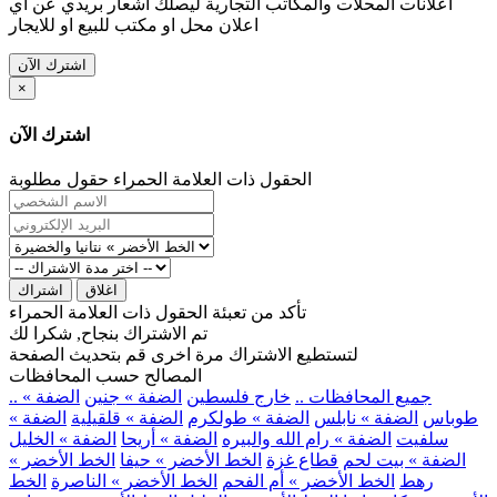
اعلانات المحلات والمكاتب التجارية ليصلك اشعار بريدي عن اي
اعلان محل او مكتب للبيع او للايجار
اشترك الآن
×
اشترك الآن
الحقول ذات العلامة الحمراء حقول مطلوبة
اغلاق
اشتراك
تأكد من تعبئة الحقول ذات العلامة الحمراء
تم الاشتراك بنجاح, شكرا لك
لتستطيع الاشتراك مرة اخرى قم بتحديث الصفحة
المصالح حسب المحافظات
.. جميع المحافظات ..
خارج فلسطين
الضفة » جنين
الضفة »
طوباس
الضفة » نابلس
الضفة » طولكرم
الضفة » قلقيلية
الضفة »
سلفيت
الضفة » رام الله والبيره
الضفة » أريحا
الضفة » الخليل
الضفة » بيت لحم
قطاع غزة
الخط الأخضر » حيفا
الخط الأخضر »
رهط
الخط الأخضر » أم الفحم
الخط الأخضر » الناصرة
الخط