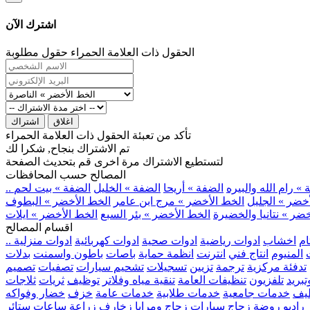
اشترك الآن
الحقول ذات العلامة الحمراء حقول مطلوبة
اغلاق
اشتراك
تأكد من تعبئة الحقول ذات العلامة الحمراء
تم الاشتراك بنجاح, شكرا لك
لتستطيع الاشتراك مرة اخرى قم بتحديث الصفحة
المصالح حسب المحافظات
» رام الله والبيره
الضفة » أريحا
الضفة » الخليل
الضفة » بيت لحم
خضر » الجليل
الخط الأخضر » مرج ابن عامر
الخط الأخضر » البطوف
ضر » نتانيا والخضيرة
الخط الأخضر » بئر السبع
الخط الأخضر » ايلات
اقسام المصالح
ام
اخشاب
ادوات رياضية
ادوات صحية
ادوات كهربائية
ادوات منزلية
المنيوم
انتاج فني
انترنت
انظمة حماية
باصات
باطون واسمنت
بدلات
تدفئة مركزية
ترجمة
تزيين
تسجيلات
تشحيم سيارات
تصفيات
تصميم
بريد
تلفزيون
تنظيفات العامة
تنقية مياه وفلاتر
توظيف
ثريات
ثلاجات
يف
خدمات جامعية
خدمات طلابية
خدمات عامة
خزف
خضار وفواكه
راديو
روضة
زجاج سيارات
زجاج ومرايا
زخارف
زراعة
ساعات
ستائر