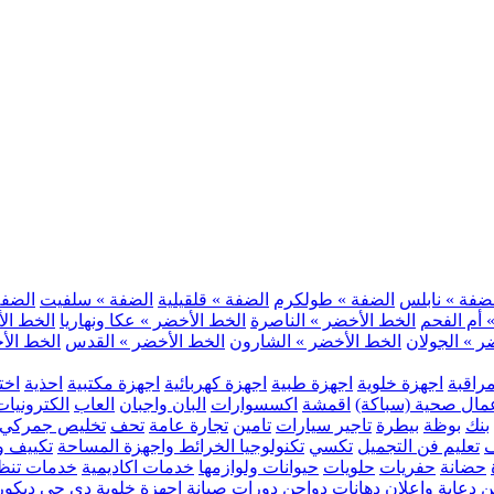
ضفة » نابلس
الضفة » طولكرم
الضفة » قلقيلية
الضفة » سلفيت
الضفة 
 أم الفحم
الخط الأخضر » الناصرة
الخط الأخضر » عكا ونهاريا
الخط الأ
ر » الجولان
الخط الأخضر » الشارون
الخط الأخضر » القدس
الخط الأخ
مراقبة
اجهزة خلوية
اجهزة طبية
اجهزة كهربائية
اجهزة مكتبية
احذية
اخت
مال صحية (سباكة)
اقمشة
اكسسوارات
البان واجبان
العاب
الكترونيات
بنك
بوظة
بيطرة
تاجير سيارات
تامين
تجارة عامة
تحف
تخليص جمركي
ف
تعليم فن التجميل
تكسي
تكنولوجيا الخرائط واجهزة المساحة
تكييف وت
حضانة
حفريات
حلويات
حيوانات ولوازمها
خدمات اكاديمية
خدمات تنظ
ن
دعاية واعلان
دهانات
دواجن
دورات صيانة اجهزة خلوية
دي جي
ديكور