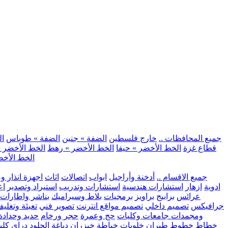
.. جميع المحافظات ..
خارج فلسطين
الضفة » جنين
الضفة » طوباس
ال
قطاع غزة
الخط الأخضر » حيفا
الخط الأخضر » رهط
الخط الأخضر »
الخط الأخض
.. جميع الاقسام ..
أدخنة وأراجيل
ابواب
اتصالات
اثاث
اجهزة انذار و
ادوية
ازهار
استشارات هندسية
استشارات وتدريب
استيراد وتصدير
اع
عرائس
برابيج
براويز
برمجيات
بلاط وسيراميك
بناشر واطارات
جرافيكس
تصميم داخلي
تصميم مواقع انترنت
تصوير فني
تعبئة وتغلي
ومجمدات
جامعات وكليات
حج وعمرة
حجر ورخام
حديد وحدادة
خطاط
خطوط طيران
خلويات
خياطة
خيزران
دباغة الجلود
دراي كلي