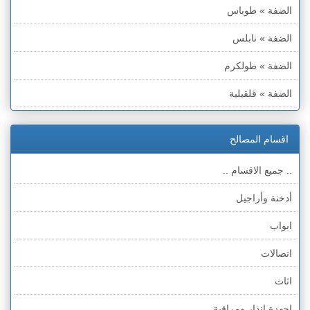
الضفة » طوباس
الضفة » نابلس
الضفة » طولكرم
الضفة » قلقيلية
الضفة » سلفيت
اقسام المصالح
الضفة » رام الله والبيره
.. جميع الاقسام ..
الضفة » أريحا
أدخنة وأراجيل
الضفة » الخليل
ابواب
الضفة » بيت لحم
اتصالات
قطاع غزة
اثاث
الخط الأخضر » حيفا
اجهزة انذار ومراقبة