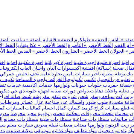
ضفة » نابلس
الضفة » طولكرم
الضفة » قلقيلية
الضفة » سلفيت
الضفة 
 أم الفحم
الخط الأخضر » الناصرة
الخط الأخضر » عكا ونهاريا
الخط الأ
ر » الجولان
الخط الأخضر » الشارون
الخط الأخضر » القدس
الخط الأخ
مراقبة
اجهزة خلوية
اجهزة طبية
اجهزة كهربائية
اجهزة مكتبية
احذية
اخت
مال صحية (سباكة)
اقمشة
اكسسوارات
البان واجبان
العاب
الكترونيات
بنك
بوظة
بيطرة
تاجير سيارات
تامين
تجارة عامة
تحف
تخليص جمركي
ف
تعليم فن التجميل
تكسي
تكنولوجيا الخرائط واجهزة المساحة
تكييف وت
حضانة
حفريات
حلويات
حيوانات ولوازمها
خدمات اكاديمية
خدمات تنظ
ن
دعاية واعلان
دهانات
دواجن
دورات صيانة اجهزة خلوية
دي جي
ديكور
رماركت
سياحة وسفر
شحن
شروات
شقق مفروشة
شنط
صالة افراح
اقة متجددة
طوب
طيور واسماك
عدد صناعية
عزل
عصائر ومرطبات
ة
قطع سيارات
كراج
كرميد
كسارة
كمال اجسام
كماليات السيارات
كمب
ن
محاماة
محطة محروقات
محكمة
محمص وقهوة
مخبز
مخرطة
مدرس
ت صالونات
مستلزمات صناعية
مستلزمات طبية
مستلزمات مصانع ال
 زيت الزيتون ولوازمها
معدات
معدات ثقيلة
معرض سيارات
معلم سي
اد بناء
مواد تجميل
مواد تنظيف
مواد غذائية
موسيقى
ميكنة صناعية
ناد