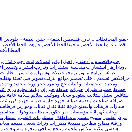
.. جميع المحافظات ..
خارج فلسطين
الضفة » جنين
الضفة » طوباس
ال
قطاع غزة
الخط الأخضر » حيفا
الخط الأخضر » رهط
الخط الأخضر »
الخط الأخض
.. جميع الاقسام ..
أدخنة وأراجيل
ابواب
اتصالات
اثاث
اجهزة انذار و
ادوية
ازهار
استشارات هندسية
استشارات وتدريب
استيراد وتصدير
اع
عرائس
برابيج
براويز
برمجيات
بلاط وسيراميك
بناشر واطارات
جرافيكس
تصميم داخلي
تصميم مواقع انترنت
تصوير فني
تعبئة وتغلي
ومجمدات
جامعات وكليات
حج وعمرة
حجر ورخام
حديد وحدادة
خطاط
خطوط طيران
خلويات
خياطة
خيزران
دباغة الجلود
دراي كلي
ستانلس ستيل
ستلايت
ستوديو
سجاد وموكيت
سلالم
سلامة عامة
سوب
صرافة
صناعات معدنية
صيانة اجهزة خلوية
صيانة اجهزة كهربائية
ط
سيارات
فرشات واسفنج
فرقة فنية
فندق
قبانات وموازين
قرطاسي
لوحات كهربائية
مؤسسات غير حكومية
مجلة
مجوهرات
محاسبو
مركز تعليمي
مسبح
مستلزمات اطفال
مستلزمات التصوير
مستلزما
ورقية
مطابخ
مطاحن
مطبعة
مطرزات وتراث شعبي
مطعم
معاصر
هندسي
مكتبة
ملابس
ملحمة
منتجع سياحي
منجرة
منسوجات
مو