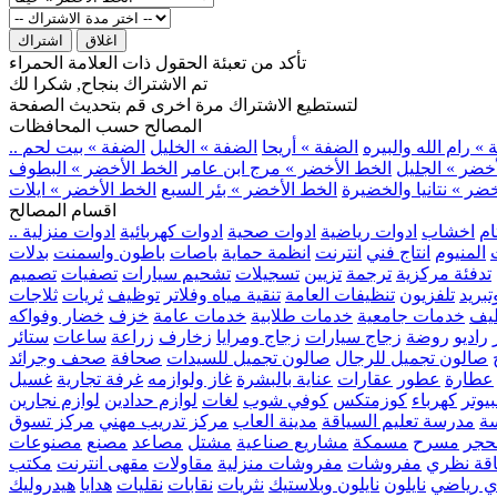
اغلاق
اشتراك
تأكد من تعبئة الحقول ذات العلامة الحمراء
تم الاشتراك بنجاح, شكرا لك
لتستطيع الاشتراك مرة اخرى قم بتحديث الصفحة
المصالح حسب المحافظات
» رام الله والبيره
الضفة » أريحا
الضفة » الخليل
الضفة » بيت لحم
خضر » الجليل
الخط الأخضر » مرج ابن عامر
الخط الأخضر » البطوف
ضر » نتانيا والخضيرة
الخط الأخضر » بئر السبع
الخط الأخضر » ايلات
اقسام المصالح
ام
اخشاب
ادوات رياضية
ادوات صحية
ادوات كهربائية
ادوات منزلية
المنيوم
انتاج فني
انترنت
انظمة حماية
باصات
باطون واسمنت
بدلات
تدفئة مركزية
ترجمة
تزيين
تسجيلات
تشحيم سيارات
تصفيات
تصميم
بريد
تلفزيون
تنظيفات العامة
تنقية مياه وفلاتر
توظيف
ثريات
ثلاجات
يف
خدمات جامعية
خدمات طلابية
خدمات عامة
خزف
خضار وفواكه
راديو
روضة
زجاج سيارات
زجاج ومرايا
زخارف
زراعة
ساعات
ستائر
صالون تجميل للرجال
صالون تجميل للسيدات
صحافة
صحف وجرائد
عطارة
عطور
عقارات
عناية بالبشرة
غاز ولوازمه
غرفة تجارية
غسيل
يوتر
كهرباء
كوزمتكس
كوفي شوب
لغات
لوازم حدادين
لوازم نجارين
ة
مدرسة تعليم السياقة
مدينة العاب
مركز تدريب مهني
مركز تسوق
حجر
مسرح
مسمكة
مشاريع صناعية
مشتل
مصاعد
مصنع
مصنوعات
اقة نظري
مفروشات
مفروشات منزلية
مقاولات
مقهى انترنت
مكتب
ي رياضي
نايلون
نايلون وبلاستيك
نثريات
نقابات
نقليات
هدايا
هيدروليك