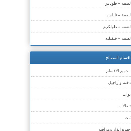
لضفة » طوباس
لضفة » نابلس
لضفة » طولكرم
لضفة » قلقيلية
لضفة » سلفيت
اقسام المصالح
لضفة » رام الله والبيره
. جميع الاقسام ..
لضفة » أريحا
دخنة وأراجيل
لضفة » الخليل
بواب
لضفة » بيت لحم
تصالات
طاع غزة
ثاث
لخط الأخضر » حيفا
جهزة انذار ومراقبة