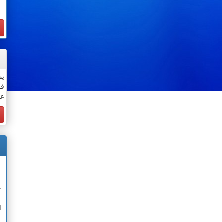
يم
قس
عن
.
خ
ا