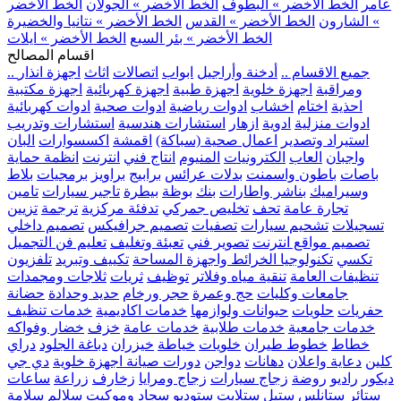
عامر
الخط الأخضر » البطوف
الخط الأخضر » الجولان
الخط الأخضر
» الشارون
الخط الأخضر » القدس
الخط الأخضر » نتانيا والخضيرة
الخط الأخضر » بئر السبع
الخط الأخضر » ايلات
اقسام المصالح
.. جميع الاقسام ..
أدخنة وأراجيل
ابواب
اتصالات
اثاث
اجهزة انذار
ومراقبة
اجهزة خلوية
اجهزة طبية
اجهزة كهربائية
اجهزة مكتبية
احذية
اختام
اخشاب
ادوات رياضية
ادوات صحية
ادوات كهربائية
ادوات منزلية
ادوية
ازهار
استشارات هندسية
استشارات وتدريب
استيراد وتصدير
اعمال صحية (سباكة)
اقمشة
اكسسوارات
البان
واجبان
العاب
الكترونيات
المنيوم
انتاج فني
انترنت
انظمة حماية
باصات
باطون واسمنت
بدلات عرائس
برابيج
براويز
برمجيات
بلاط
وسيراميك
بناشر واطارات
بنك
بوظة
بيطرة
تاجير سيارات
تامين
تجارة عامة
تحف
تخليص جمركي
تدفئة مركزية
ترجمة
تزيين
تسجيلات
تشحيم سيارات
تصفيات
تصميم جرافيكس
تصميم داخلي
تصميم مواقع انترنت
تصوير فني
تعبئة وتغليف
تعليم فن التجميل
تكسي
تكنولوجيا الخرائط واجهزة المساحة
تكييف وتبريد
تلفزيون
تنظيفات العامة
تنقية مياه وفلاتر
توظيف
ثريات
ثلاجات ومجمدات
جامعات وكليات
حج وعمرة
حجر ورخام
حديد وحدادة
حضانة
حفريات
حلويات
حيوانات ولوازمها
خدمات اكاديمية
خدمات تنظيف
خدمات جامعية
خدمات طلابية
خدمات عامة
خزف
خضار وفواكه
خطاط
خطوط طيران
خلويات
خياطة
خيزران
دباغة الجلود
دراي
كلين
دعاية واعلان
دهانات
دواجن
دورات صيانة اجهزة خلوية
دي جي
ديكور
راديو
روضة
زجاج سيارات
زجاج ومرايا
زخارف
زراعة
ساعات
ستائر
ستانلس ستيل
ستلايت
ستوديو
سجاد وموكيت
سلالم
سلامة