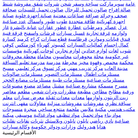
عامة
سوبرماركت
سياحة وسفر
شحن
شروات
شقق مفروشة
شنط
صالة افراح
صالون تجميل للرجال
صالون تجميل للسيدات
صحافة
صحف وجرائد
صرافة
صناعات معدنية
صيانة اجهزة خلوية
صيانة
اجهزة كهربائية
طاقة متجددة
طوب
طيور واسماك
عدد صناعية
عزل
عصائر ومرطبات
عطارة
عطور
عقارات
عناية بالبشرة
غاز
ولوازمه
غرفة تجارية
غسيل سيارات
فرشات واسفنج
فرقة فنية
فندق
قبانات وموازين
قرطاسية
قطع سيارات
كراج
كرميد
كسارة
كمال اجسام
كماليات السيارات
كمبيوتر
كهرباء
كوزمتكس
كوفي
شوب
لغات
لوازم حدادين
لوازم نجارين
لوحات كهربائية
مؤسسات
غير حكومية
مجلة
مجوهرات
محاسبون
محاماة
محطة محروقات
محكمة
محمص وقهوة
مخبز
مخرطة
مدرسة
مدرسة تعليم السياقة
مدينة العاب
مركز تدريب مهني
مركز تسوق
مركز تعليمي
مسبح
مستلزمات اطفال
مستلزمات التصوير
مستلزمات صالونات
مستلزمات صناعية
مستلزمات طبية
مستلزمات مصانع الحجر
مسرح
مسمكة
مشاريع صناعية
مشتل
مصاعد
مصنع
مصنوعات
ورقية
مطابخ
مطاحن
مطبعة
مطرزات وتراث شعبي
مطعم
معاصر
زيت الزيتون ولوازمها
معدات
معدات ثقيلة
معرض سيارات
معلم
سياقة نظري
مفروشات
مفروشات منزلية
مقاولات
مقهى انترنت
مكتب هندسي
مكتبة
ملابس
ملحمة
منتجع سياحي
منجرة
منسوجات
مواد بناء
مواد تجميل
مواد تنظيف
مواد غذائية
موسيقى
ميكنة
صناعية
نادي رياضي
نايلون
نايلون وبلاستيك
نثريات
نقابات
نقليات
هدايا
هيدروليك
وزارات ودوائر حكومية
وكالة سيارات
الأقسام الرئيسية