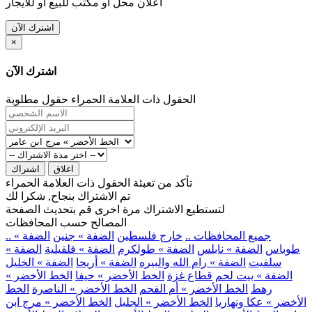
اعلان محل او مكتب للبيع او للايجار
اشترك الآن
×
اشترك الآن
الحقول ذات العلامة الحمراء حقول مطلوبة
اغلاق
اشتراك
تأكد من تعبئة الحقول ذات العلامة الحمراء
تم الاشتراك بنجاح, شكرا لك
لتستطيع الاشتراك مرة اخرى قم بتحديث الصفحة
المصالح حسب المحافظات
.. جميع المحافظات ..
خارج فلسطين
الضفة » جنين
الضفة »
طوباس
الضفة » نابلس
الضفة » طولكرم
الضفة » قلقيلية
الضفة »
سلفيت
الضفة » رام الله والبيره
الضفة » أريحا
الضفة » الخليل
الضفة » بيت لحم
قطاع غزة
الخط الأخضر » حيفا
الخط الأخضر »
رهط
الخط الأخضر » أم الفحم
الخط الأخضر » الناصرة
الخط
الأخضر » عكا ونهاريا
الخط الأخضر » الجليل
الخط الأخضر » مرج ابن