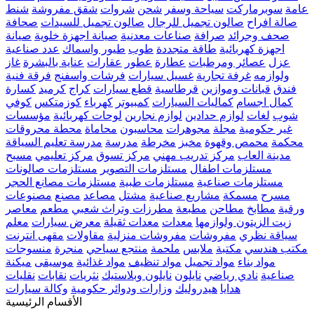
عامة
سوبرماركت
سياحة وسفر
شحن
شروات
شقق مفروشة
شنط
صالة افراح
صالون تجميل للرجال
صالون تجميل للسيدات
صحافة
صحف وجرائد
صرافة
صناعات معدنية
صيانة اجهزة خلوية
صيانة
اجهزة كهربائية
طاقة متجددة
طوب
طيور واسماك
عدد صناعية
عزل
عصائر ومرطبات
عطارة
عطور
عقارات
عناية بالبشرة
غاز
ولوازمه
غرفة تجارية
غسيل سيارات
فرشات واسفنج
فرقة فنية
فندق
قبانات وموازين
قرطاسية
قطع سيارات
كراج
كرميد
كسارة
كمال اجسام
كماليات السيارات
كمبيوتر
كهرباء
كوزمتكس
كوفي
شوب
لغات
لوازم حدادين
لوازم نجارين
لوحات كهربائية
مؤسسات
غير حكومية
مجلة
مجوهرات
محاسبون
محاماة
محطة محروقات
محكمة
محمص وقهوة
مخبز
مخرطة
مدرسة
مدرسة تعليم السياقة
مدينة العاب
مركز تدريب مهني
مركز تسوق
مركز تعليمي
مسبح
مستلزمات اطفال
مستلزمات التصوير
مستلزمات صالونات
مستلزمات صناعية
مستلزمات طبية
مستلزمات مصانع الحجر
مسرح
مسمكة
مشاريع صناعية
مشتل
مصاعد
مصنع
مصنوعات
ورقية
مطابخ
مطاحن
مطبعة
مطرزات وتراث شعبي
مطعم
معاصر
زيت الزيتون ولوازمها
معدات
معدات ثقيلة
معرض سيارات
معلم
سياقة نظري
مفروشات
مفروشات منزلية
مقاولات
مقهى انترنت
مكتب هندسي
مكتبة
ملابس
ملحمة
منتجع سياحي
منجرة
منسوجات
مواد بناء
مواد تجميل
مواد تنظيف
مواد غذائية
موسيقى
ميكنة
صناعية
نادي رياضي
نايلون
نايلون وبلاستيك
نثريات
نقابات
نقليات
هدايا
هيدروليك
وزارات ودوائر حكومية
وكالة سيارات
الأقسام الرئيسية