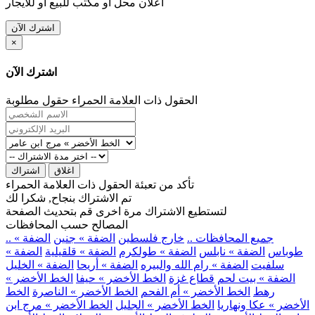
اعلان محل او مكتب للبيع او للايجار
اشترك الآن
×
اشترك الآن
الحقول ذات العلامة الحمراء حقول مطلوبة
اغلاق
اشتراك
تأكد من تعبئة الحقول ذات العلامة الحمراء
تم الاشتراك بنجاح, شكرا لك
لتستطيع الاشتراك مرة اخرى قم بتحديث الصفحة
المصالح حسب المحافظات
.. جميع المحافظات ..
خارج فلسطين
الضفة » جنين
الضفة »
طوباس
الضفة » نابلس
الضفة » طولكرم
الضفة » قلقيلية
الضفة »
سلفيت
الضفة » رام الله والبيره
الضفة » أريحا
الضفة » الخليل
الضفة » بيت لحم
قطاع غزة
الخط الأخضر » حيفا
الخط الأخضر »
رهط
الخط الأخضر » أم الفحم
الخط الأخضر » الناصرة
الخط
الأخضر » عكا ونهاريا
الخط الأخضر » الجليل
الخط الأخضر » مرج ابن