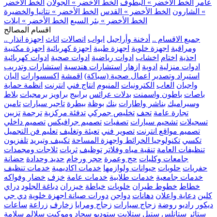
عامر
الخط الأخضر » البطوف
الخط الأخضر » الجولان
الخط الأخضر
» الشارون
الخط الأخضر » القدس
الخط الأخضر » نتانيا والخضيرة
الخط الأخضر » بئر السبع
الخط الأخضر » ايلات
اقسام المصالح
.. جميع الاقسام ..
أدخنة وأراجيل
ابواب
اتصالات
اثاث
اجهزة انذار
ومراقبة
اجهزة خلوية
اجهزة طبية
اجهزة كهربائية
اجهزة مكتبية
احذية
اختام
اخشاب
ادوات رياضية
ادوات صحية
ادوات كهربائية
ادوات منزلية
ادوية
ازهار
استشارات هندسية
استشارات وتدريب
استيراد وتصدير
اعمال صحية (سباكة)
اقمشة
اكسسوارات
البان
واجبان
العاب
الكترونيات
المنيوم
انتاج فني
انترنت
انظمة حماية
باصات
باطون واسمنت
بدلات عرائس
برابيج
براويز
برمجيات
بلاط
وسيراميك
بناشر واطارات
بنك
بوظة
بيطرة
تاجير سيارات
تامين
تجارة عامة
تحف
تخليص جمركي
تدفئة مركزية
ترجمة
تزيين
تسجيلات
تشحيم سيارات
تصفيات
تصميم جرافيكس
تصميم داخلي
تصميم مواقع انترنت
تصوير فني
تعبئة وتغليف
تعليم فن التجميل
تكسي
تكنولوجيا الخرائط واجهزة المساحة
تكييف وتبريد
تلفزيون
تنظيفات العامة
تنقية مياه وفلاتر
توظيف
ثريات
ثلاجات ومجمدات
جامعات وكليات
حج وعمرة
حجر ورخام
حديد وحدادة
حضانة
حفريات
حلويات
حيوانات ولوازمها
خدمات اكاديمية
خدمات تنظيف
خدمات جامعية
خدمات طلابية
خدمات عامة
خزف
خضار وفواكه
خطاط
خطوط طيران
خلويات
خياطة
خيزران
دباغة الجلود
دراي
كلين
دعاية واعلان
دهانات
دواجن
دورات صيانة اجهزة خلوية
دي جي
ديكور
راديو
روضة
زجاج سيارات
زجاج ومرايا
زخارف
زراعة
ساعات
ستائر
ستانلس ستيل
ستلايت
ستوديو
سجاد وموكيت
سلالم
سلامة