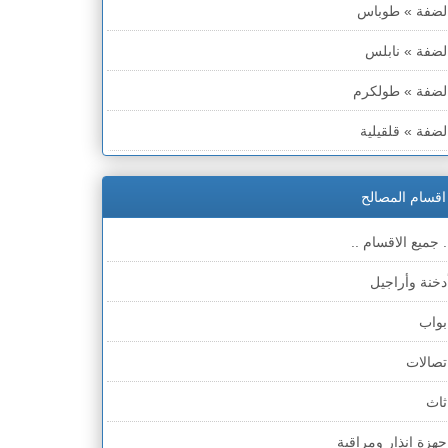
لضفة » طوباس
لضفة » نابلس
لضفة » طولكرم
لضفة » قلقيلية
لضفة » سلفيت
اقسام المصالح
لضفة » رام الله والبيره
. جميع الاقسام ..
لضفة » أريحا
دخنة وأراجيل
لضفة » الخليل
بواب
لضفة » بيت لحم
تصالات
طاع غزة
ثاث
لخط الأخضر » حيفا
جهزة انذار ومراقبة