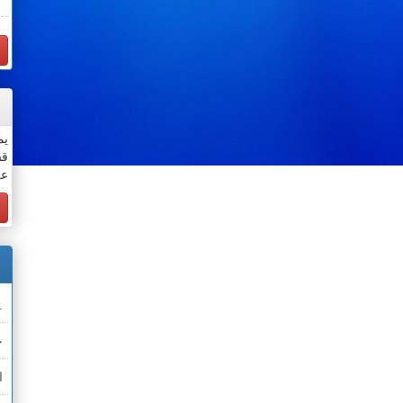
يم
قس
عن
.
خ
ا