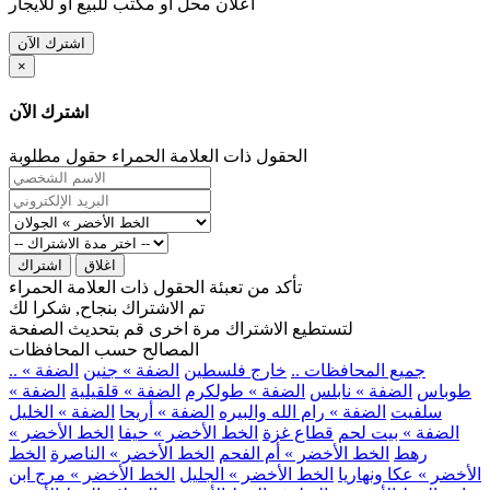
اعلان محل او مكتب للبيع او للايجار
اشترك الآن
×
اشترك الآن
الحقول ذات العلامة الحمراء حقول مطلوبة
اغلاق
اشتراك
تأكد من تعبئة الحقول ذات العلامة الحمراء
تم الاشتراك بنجاح, شكرا لك
لتستطيع الاشتراك مرة اخرى قم بتحديث الصفحة
المصالح حسب المحافظات
.. جميع المحافظات ..
خارج فلسطين
الضفة » جنين
الضفة »
طوباس
الضفة » نابلس
الضفة » طولكرم
الضفة » قلقيلية
الضفة »
سلفيت
الضفة » رام الله والبيره
الضفة » أريحا
الضفة » الخليل
الضفة » بيت لحم
قطاع غزة
الخط الأخضر » حيفا
الخط الأخضر »
رهط
الخط الأخضر » أم الفحم
الخط الأخضر » الناصرة
الخط
الأخضر » عكا ونهاريا
الخط الأخضر » الجليل
الخط الأخضر » مرج ابن