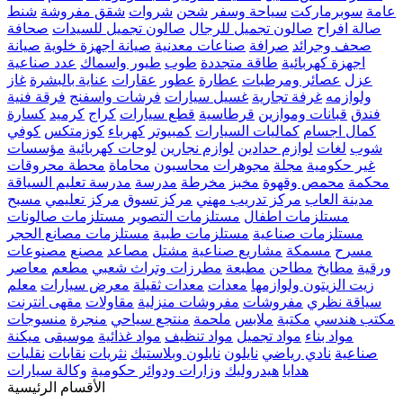
عامة
سوبرماركت
سياحة وسفر
شحن
شروات
شقق مفروشة
شنط
صالة افراح
صالون تجميل للرجال
صالون تجميل للسيدات
صحافة
صحف وجرائد
صرافة
صناعات معدنية
صيانة اجهزة خلوية
صيانة
اجهزة كهربائية
طاقة متجددة
طوب
طيور واسماك
عدد صناعية
عزل
عصائر ومرطبات
عطارة
عطور
عقارات
عناية بالبشرة
غاز
ولوازمه
غرفة تجارية
غسيل سيارات
فرشات واسفنج
فرقة فنية
فندق
قبانات وموازين
قرطاسية
قطع سيارات
كراج
كرميد
كسارة
كمال اجسام
كماليات السيارات
كمبيوتر
كهرباء
كوزمتكس
كوفي
شوب
لغات
لوازم حدادين
لوازم نجارين
لوحات كهربائية
مؤسسات
غير حكومية
مجلة
مجوهرات
محاسبون
محاماة
محطة محروقات
محكمة
محمص وقهوة
مخبز
مخرطة
مدرسة
مدرسة تعليم السياقة
مدينة العاب
مركز تدريب مهني
مركز تسوق
مركز تعليمي
مسبح
مستلزمات اطفال
مستلزمات التصوير
مستلزمات صالونات
مستلزمات صناعية
مستلزمات طبية
مستلزمات مصانع الحجر
مسرح
مسمكة
مشاريع صناعية
مشتل
مصاعد
مصنع
مصنوعات
ورقية
مطابخ
مطاحن
مطبعة
مطرزات وتراث شعبي
مطعم
معاصر
زيت الزيتون ولوازمها
معدات
معدات ثقيلة
معرض سيارات
معلم
سياقة نظري
مفروشات
مفروشات منزلية
مقاولات
مقهى انترنت
مكتب هندسي
مكتبة
ملابس
ملحمة
منتجع سياحي
منجرة
منسوجات
مواد بناء
مواد تجميل
مواد تنظيف
مواد غذائية
موسيقى
ميكنة
صناعية
نادي رياضي
نايلون
نايلون وبلاستيك
نثريات
نقابات
نقليات
هدايا
هيدروليك
وزارات ودوائر حكومية
وكالة سيارات
الأقسام الرئيسية