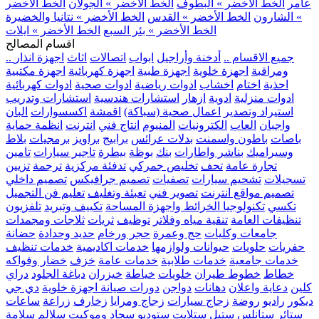
عامر
الخط الأخضر » البطوف
الخط الأخضر » الجولان
الخط الأخضر
» الشارون
الخط الأخضر » القدس
الخط الأخضر » نتانيا والخضيرة
الخط الأخضر » بئر السبع
الخط الأخضر » ايلات
اقسام المصالح
.. جميع الاقسام ..
أدخنة وأراجيل
ابواب
اتصالات
اثاث
اجهزة انذار
ومراقبة
اجهزة خلوية
اجهزة طبية
اجهزة كهربائية
اجهزة مكتبية
احذية
اختام
اخشاب
ادوات رياضية
ادوات صحية
ادوات كهربائية
ادوات منزلية
ادوية
ازهار
استشارات هندسية
استشارات وتدريب
استيراد وتصدير
اعمال صحية (سباكة)
اقمشة
اكسسوارات
البان
واجبان
العاب
الكترونيات
المنيوم
انتاج فني
انترنت
انظمة حماية
باصات
باطون واسمنت
بدلات عرائس
برابيج
براويز
برمجيات
بلاط
وسيراميك
بناشر واطارات
بنك
بوظة
بيطرة
تاجير سيارات
تامين
تجارة عامة
تحف
تخليص جمركي
تدفئة مركزية
ترجمة
تزيين
تسجيلات
تشحيم سيارات
تصفيات
تصميم جرافيكس
تصميم داخلي
تصميم مواقع انترنت
تصوير فني
تعبئة وتغليف
تعليم فن التجميل
تكسي
تكنولوجيا الخرائط واجهزة المساحة
تكييف وتبريد
تلفزيون
تنظيفات العامة
تنقية مياه وفلاتر
توظيف
ثريات
ثلاجات ومجمدات
جامعات وكليات
حج وعمرة
حجر ورخام
حديد وحدادة
حضانة
حفريات
حلويات
حيوانات ولوازمها
خدمات اكاديمية
خدمات تنظيف
خدمات جامعية
خدمات طلابية
خدمات عامة
خزف
خضار وفواكه
خطاط
خطوط طيران
خلويات
خياطة
خيزران
دباغة الجلود
دراي
كلين
دعاية واعلان
دهانات
دواجن
دورات صيانة اجهزة خلوية
دي جي
ديكور
راديو
روضة
زجاج سيارات
زجاج ومرايا
زخارف
زراعة
ساعات
ستائر
ستانلس ستيل
ستلايت
ستوديو
سجاد وموكيت
سلالم
سلامة