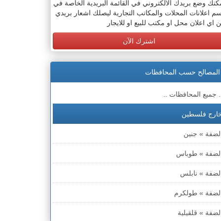
كنك وضع بريدك الالكتروني في القائمة البريدية الخاصة في
م اعلانات المحلات والمكاتب التجارية ليصلك اشعار بريدي
 اي اعلان محل او مكتب للبيع او للايجار
اشترك الآن
المصالح حسب المحافظات
. جميع المحافظات ..
ارج فلسطين
لضفة » جنين
لضفة » طوباس
لضفة » نابلس
لضفة » طولكرم
لضفة » قلقيلية