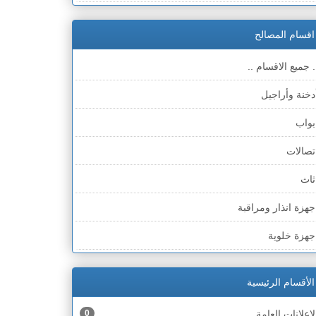
لضفة » سلفيت
اقسام المصالح
لضفة » رام الله والبيره
. جميع الاقسام ..
لضفة » أريحا
دخنة وأراجيل
لضفة » الخليل
بواب
لضفة » بيت لحم
تصالات
طاع غزة
ثاث
لخط الأخضر » حيفا
جهزة انذار ومراقبة
لخط الأخضر » رهط
جهزة خلوية
لخط الأخضر » أم الفحم
جهزة طبية
لخط الأخضر » الناصرة
الأقسام الرئيسية
جهزة كهربائية
لخط الأخضر » عكا ونهاريا
لإعلانات العامة
0