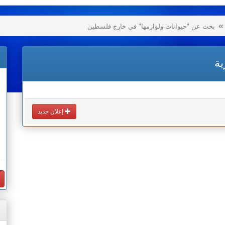
بحث عن "حيوانات ولوازمها" في خارج فلسطين
ية
إعلان جديد