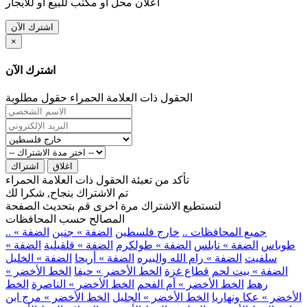
اعلان محل او مكتب للبيع او للايجار
اشترك الآن
×
اشترك الآن
الحقول ذات العلامة الحمراء حقول مطلوبة
اغلاق
اشتراك
تأكد من تعبئة الحقول ذات العلامة الحمراء
تم الاشتراك بنجاح, شكرا لك
لتستطيع الاشتراك مرة اخرى قم بتحديث الصفحة
المصالح حسب المحافظات
.. جميع المحافظات ..
خارج فلسطين
الضفة » جنين
الضفة »
طوباس
الضفة » نابلس
الضفة » طولكرم
الضفة » قلقيلية
الضفة »
سلفيت
الضفة » رام الله والبيره
الضفة » أريحا
الضفة » الخليل
الضفة » بيت لحم
قطاع غزة
الخط الأخضر » حيفا
الخط الأخضر »
رهط
الخط الأخضر » أم الفحم
الخط الأخضر » الناصرة
الخط
الأخضر » عكا ونهاريا
الخط الأخضر » الجليل
الخط الأخضر » مرج ابن