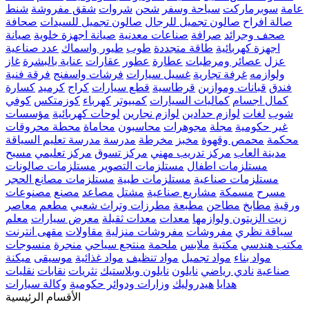
عامة
سوبرماركت
سياحة وسفر
شحن
شروات
شقق مفروشة
شنط
صالة افراح
صالون تجميل للرجال
صالون تجميل للسيدات
صحافة
صحف وجرائد
صرافة
صناعات معدنية
صيانة اجهزة خلوية
صيانة
اجهزة كهربائية
طاقة متجددة
طوب
طيور واسماك
عدد صناعية
عزل
عصائر ومرطبات
عطارة
عطور
عقارات
عناية بالبشرة
غاز
ولوازمه
غرفة تجارية
غسيل سيارات
فرشات واسفنج
فرقة فنية
فندق
قبانات وموازين
قرطاسية
قطع سيارات
كراج
كرميد
كسارة
كمال اجسام
كماليات السيارات
كمبيوتر
كهرباء
كوزمتكس
كوفي
شوب
لغات
لوازم حدادين
لوازم نجارين
لوحات كهربائية
مؤسسات
غير حكومية
مجلة
مجوهرات
محاسبون
محاماة
محطة محروقات
محكمة
محمص وقهوة
مخبز
مخرطة
مدرسة
مدرسة تعليم السياقة
مدينة العاب
مركز تدريب مهني
مركز تسوق
مركز تعليمي
مسبح
مستلزمات اطفال
مستلزمات التصوير
مستلزمات صالونات
مستلزمات صناعية
مستلزمات طبية
مستلزمات مصانع الحجر
مسرح
مسمكة
مشاريع صناعية
مشتل
مصاعد
مصنع
مصنوعات
ورقية
مطابخ
مطاحن
مطبعة
مطرزات وتراث شعبي
مطعم
معاصر
زيت الزيتون ولوازمها
معدات
معدات ثقيلة
معرض سيارات
معلم
سياقة نظري
مفروشات
مفروشات منزلية
مقاولات
مقهى انترنت
مكتب هندسي
مكتبة
ملابس
ملحمة
منتجع سياحي
منجرة
منسوجات
مواد بناء
مواد تجميل
مواد تنظيف
مواد غذائية
موسيقى
ميكنة
صناعية
نادي رياضي
نايلون
نايلون وبلاستيك
نثريات
نقابات
نقليات
هدايا
هيدروليك
وزارات ودوائر حكومية
وكالة سيارات
الأقسام الرئيسية