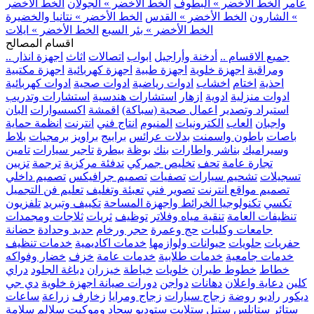
عامر
الخط الأخضر » البطوف
الخط الأخضر » الجولان
الخط الأخضر
» الشارون
الخط الأخضر » القدس
الخط الأخضر » نتانيا والخضيرة
الخط الأخضر » بئر السبع
الخط الأخضر » ايلات
اقسام المصالح
.. جميع الاقسام ..
أدخنة وأراجيل
ابواب
اتصالات
اثاث
اجهزة انذار
ومراقبة
اجهزة خلوية
اجهزة طبية
اجهزة كهربائية
اجهزة مكتبية
احذية
اختام
اخشاب
ادوات رياضية
ادوات صحية
ادوات كهربائية
ادوات منزلية
ادوية
ازهار
استشارات هندسية
استشارات وتدريب
استيراد وتصدير
اعمال صحية (سباكة)
اقمشة
اكسسوارات
البان
واجبان
العاب
الكترونيات
المنيوم
انتاج فني
انترنت
انظمة حماية
باصات
باطون واسمنت
بدلات عرائس
برابيج
براويز
برمجيات
بلاط
وسيراميك
بناشر واطارات
بنك
بوظة
بيطرة
تاجير سيارات
تامين
تجارة عامة
تحف
تخليص جمركي
تدفئة مركزية
ترجمة
تزيين
تسجيلات
تشحيم سيارات
تصفيات
تصميم جرافيكس
تصميم داخلي
تصميم مواقع انترنت
تصوير فني
تعبئة وتغليف
تعليم فن التجميل
تكسي
تكنولوجيا الخرائط واجهزة المساحة
تكييف وتبريد
تلفزيون
تنظيفات العامة
تنقية مياه وفلاتر
توظيف
ثريات
ثلاجات ومجمدات
جامعات وكليات
حج وعمرة
حجر ورخام
حديد وحدادة
حضانة
حفريات
حلويات
حيوانات ولوازمها
خدمات اكاديمية
خدمات تنظيف
خدمات جامعية
خدمات طلابية
خدمات عامة
خزف
خضار وفواكه
خطاط
خطوط طيران
خلويات
خياطة
خيزران
دباغة الجلود
دراي
كلين
دعاية واعلان
دهانات
دواجن
دورات صيانة اجهزة خلوية
دي جي
ديكور
راديو
روضة
زجاج سيارات
زجاج ومرايا
زخارف
زراعة
ساعات
ستائر
ستانلس ستيل
ستلايت
ستوديو
سجاد وموكيت
سلالم
سلامة