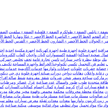
ضفة » نابلس
الضفة » طولكرم
الضفة » قلقيلية
الضفة » سلفيت
الضفة 
 أم الفحم
الخط الأخضر » الناصرة
الخط الأخضر » عكا ونهاريا
الخط الأ
ر » الجولان
الخط الأخضر » الشارون
الخط الأخضر » القدس
الخط الأخ
مراقبة
اجهزة خلوية
اجهزة طبية
اجهزة كهربائية
اجهزة مكتبية
احذية
اخت
مال صحية (سباكة)
اقمشة
اكسسوارات
البان واجبان
العاب
الكترونيات
بنك
بوظة
بيطرة
تاجير سيارات
تامين
تجارة عامة
تحف
تخليص جمركي
ف
تعليم فن التجميل
تكسي
تكنولوجيا الخرائط واجهزة المساحة
تكييف وت
حضانة
حفريات
حلويات
حيوانات ولوازمها
خدمات اكاديمية
خدمات تنظ
ن
دعاية واعلان
دهانات
دواجن
دورات صيانة اجهزة خلوية
دي جي
ديكور
رماركت
سياحة وسفر
شحن
شروات
شقق مفروشة
شنط
صالة افراح
اقة متجددة
طوب
طيور واسماك
عدد صناعية
عزل
عصائر ومرطبات
ة
قطع سيارات
كراج
كرميد
كسارة
كمال اجسام
كماليات السيارات
كمب
ن
محاماة
محطة محروقات
محكمة
محمص وقهوة
مخبز
مخرطة
مدرس
ت صالونات
مستلزمات صناعية
مستلزمات طبية
مستلزمات مصانع ال
 زيت الزيتون ولوازمها
معدات
معدات ثقيلة
معرض سيارات
معلم سي
اد بناء
مواد تجميل
مواد تنظيف
مواد غذائية
موسيقى
ميكنة صناعية
ناد