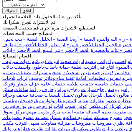
اغلاق
اشتراك
تأكد من تعبئة الحقول ذات العلامة الحمراء
تم الاشتراك بنجاح, شكرا لك
لتستطيع الاشتراك مرة اخرى قم بتحديث الصفحة
المصالح حسب المحافظات
» رام الله والبيره
الضفة » أريحا
الضفة » الخليل
الضفة » بيت لحم
خضر » الجليل
الخط الأخضر » مرج ابن عامر
الخط الأخضر » البطوف
ضر » نتانيا والخضيرة
الخط الأخضر » بئر السبع
الخط الأخضر » ايلات
اقسام المصالح
ام
اخشاب
ادوات رياضية
ادوات صحية
ادوات كهربائية
ادوات منزلية
المنيوم
انتاج فني
انترنت
انظمة حماية
باصات
باطون واسمنت
بدلات
تدفئة مركزية
ترجمة
تزيين
تسجيلات
تشحيم سيارات
تصفيات
تصميم
بريد
تلفزيون
تنظيفات العامة
تنقية مياه وفلاتر
توظيف
ثريات
ثلاجات
يف
خدمات جامعية
خدمات طلابية
خدمات عامة
خزف
خضار وفواكه
راديو
روضة
زجاج سيارات
زجاج ومرايا
زخارف
زراعة
ساعات
ستائر
صالون تجميل للرجال
صالون تجميل للسيدات
صحافة
صحف وجرائد
عطارة
عطور
عقارات
عناية بالبشرة
غاز ولوازمه
غرفة تجارية
غسيل
يوتر
كهرباء
كوزمتكس
كوفي شوب
لغات
لوازم حدادين
لوازم نجارين
ة
مدرسة تعليم السياقة
مدينة العاب
مركز تدريب مهني
مركز تسوق
حجر
مسرح
مسمكة
مشاريع صناعية
مشتل
مصاعد
مصنع
مصنوعات
اقة نظري
مفروشات
مفروشات منزلية
مقاولات
مقهى انترنت
مكتب
ي رياضي
نايلون
نايلون وبلاستيك
نثريات
نقابات
نقليات
هدايا
هيدروليك