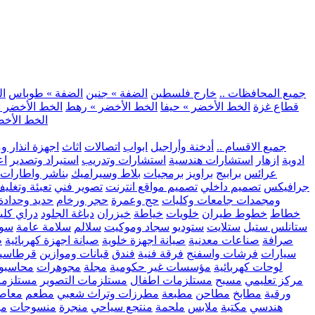
.. جميع المحافظات ..
خارج فلسطين
الضفة » جنين
الضفة » طوباس
ال
قطاع غزة
الخط الأخضر » حيفا
الخط الأخضر » رهط
الخط الأخضر »
الخط الأخض
.. جميع الاقسام ..
أدخنة وأراجيل
ابواب
اتصالات
اثاث
اجهزة انذار و
ادوية
ازهار
استشارات هندسية
استشارات وتدريب
استيراد وتصدير
اع
عرائس
برابيج
براويز
برمجيات
بلاط وسيراميك
بناشر واطارات
جرافيكس
تصميم داخلي
تصميم مواقع انترنت
تصوير فني
تعبئة وتغلي
ومجمدات
جامعات وكليات
حج وعمرة
حجر ورخام
حديد وحدادة
خطاط
خطوط طيران
خلويات
خياطة
خيزران
دباغة الجلود
دراي كلي
ستانلس ستيل
ستلايت
ستوديو
سجاد وموكيت
سلالم
سلامة عامة
سوب
صرافة
صناعات معدنية
صيانة اجهزة خلوية
صيانة اجهزة كهربائية
ط
سيارات
فرشات واسفنج
فرقة فنية
فندق
قبانات وموازين
قرطاسي
لوحات كهربائية
مؤسسات غير حكومية
مجلة
مجوهرات
محاسبو
مركز تعليمي
مسبح
مستلزمات اطفال
مستلزمات التصوير
مستلزما
ورقية
مطابخ
مطاحن
مطبعة
مطرزات وتراث شعبي
مطعم
معاصر
هندسي
مكتبة
ملابس
ملحمة
منتجع سياحي
منجرة
منسوجات
مو