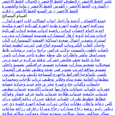
عامر
الخط الأخضر » البطوف
الخط الأخضر » الجولان
الخط الأخضر
» الشارون
الخط الأخضر » القدس
الخط الأخضر » نتانيا والخضيرة
الخط الأخضر » بئر السبع
الخط الأخضر » ايلات
اقسام المصالح
.. جميع الاقسام ..
أدخنة وأراجيل
ابواب
اتصالات
اثاث
اجهزة انذار
ومراقبة
اجهزة خلوية
اجهزة طبية
اجهزة كهربائية
اجهزة مكتبية
احذية
اختام
اخشاب
ادوات رياضية
ادوات صحية
ادوات كهربائية
ادوات منزلية
ادوية
ازهار
استشارات هندسية
استشارات وتدريب
استيراد وتصدير
اعمال صحية (سباكة)
اقمشة
اكسسوارات
البان
واجبان
العاب
الكترونيات
المنيوم
انتاج فني
انترنت
انظمة حماية
باصات
باطون واسمنت
بدلات عرائس
برابيج
براويز
برمجيات
بلاط
وسيراميك
بناشر واطارات
بنك
بوظة
بيطرة
تاجير سيارات
تامين
تجارة عامة
تحف
تخليص جمركي
تدفئة مركزية
ترجمة
تزيين
تسجيلات
تشحيم سيارات
تصفيات
تصميم جرافيكس
تصميم داخلي
تصميم مواقع انترنت
تصوير فني
تعبئة وتغليف
تعليم فن التجميل
تكسي
تكنولوجيا الخرائط واجهزة المساحة
تكييف وتبريد
تلفزيون
تنظيفات العامة
تنقية مياه وفلاتر
توظيف
ثريات
ثلاجات ومجمدات
جامعات وكليات
حج وعمرة
حجر ورخام
حديد وحدادة
حضانة
حفريات
حلويات
حيوانات ولوازمها
خدمات اكاديمية
خدمات تنظيف
خدمات جامعية
خدمات طلابية
خدمات عامة
خزف
خضار وفواكه
خطاط
خطوط طيران
خلويات
خياطة
خيزران
دباغة الجلود
دراي
كلين
دعاية واعلان
دهانات
دواجن
دورات صيانة اجهزة خلوية
دي جي
ديكور
راديو
روضة
زجاج سيارات
زجاج ومرايا
زخارف
زراعة
ساعات
ستائر
ستانلس ستيل
ستلايت
ستوديو
سجاد وموكيت
سلالم
سلامة