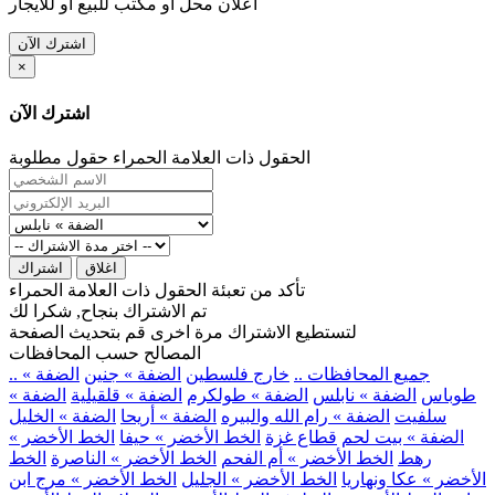
اعلان محل او مكتب للبيع او للايجار
اشترك الآن
×
اشترك الآن
الحقول ذات العلامة الحمراء حقول مطلوبة
اغلاق
اشتراك
تأكد من تعبئة الحقول ذات العلامة الحمراء
تم الاشتراك بنجاح, شكرا لك
لتستطيع الاشتراك مرة اخرى قم بتحديث الصفحة
المصالح حسب المحافظات
.. جميع المحافظات ..
خارج فلسطين
الضفة » جنين
الضفة »
طوباس
الضفة » نابلس
الضفة » طولكرم
الضفة » قلقيلية
الضفة »
سلفيت
الضفة » رام الله والبيره
الضفة » أريحا
الضفة » الخليل
الضفة » بيت لحم
قطاع غزة
الخط الأخضر » حيفا
الخط الأخضر »
رهط
الخط الأخضر » أم الفحم
الخط الأخضر » الناصرة
الخط
الأخضر » عكا ونهاريا
الخط الأخضر » الجليل
الخط الأخضر » مرج ابن