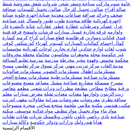
عامة
سوبرماركت
سياحة وسفر
شحن
شروات
شقق مفروشة
شنط
صالة افراح
صالون تجميل للرجال
صالون تجميل للسيدات
صحافة
صحف وجرائد
صرافة
صناعات معدنية
صيانة اجهزة خلوية
صيانة
اجهزة كهربائية
طاقة متجددة
طوب
طيور واسماك
عدد صناعية
عزل
عصائر ومرطبات
عطارة
عطور
عقارات
عناية بالبشرة
غاز
ولوازمه
غرفة تجارية
غسيل سيارات
فرشات واسفنج
فرقة فنية
فندق
قبانات وموازين
قرطاسية
قطع سيارات
كراج
كرميد
كسارة
كمال اجسام
كماليات السيارات
كمبيوتر
كهرباء
كوزمتكس
كوفي
شوب
لغات
لوازم حدادين
لوازم نجارين
لوحات كهربائية
مؤسسات
غير حكومية
مجلة
مجوهرات
محاسبون
محاماة
محطة محروقات
محكمة
محمص وقهوة
مخبز
مخرطة
مدرسة
مدرسة تعليم السياقة
مدينة العاب
مركز تدريب مهني
مركز تسوق
مركز تعليمي
مسبح
مستلزمات اطفال
مستلزمات التصوير
مستلزمات صالونات
مستلزمات صناعية
مستلزمات طبية
مستلزمات مصانع الحجر
مسرح
مسمكة
مشاريع صناعية
مشتل
مصاعد
مصنع
مصنوعات
ورقية
مطابخ
مطاحن
مطبعة
مطرزات وتراث شعبي
مطعم
معاصر
زيت الزيتون ولوازمها
معدات
معدات ثقيلة
معرض سيارات
معلم
سياقة نظري
مفروشات
مفروشات منزلية
مقاولات
مقهى انترنت
مكتب هندسي
مكتبة
ملابس
ملحمة
منتجع سياحي
منجرة
منسوجات
مواد بناء
مواد تجميل
مواد تنظيف
مواد غذائية
موسيقى
ميكنة
صناعية
نادي رياضي
نايلون
نايلون وبلاستيك
نثريات
نقابات
نقليات
هدايا
هيدروليك
وزارات ودوائر حكومية
وكالة سيارات
الأقسام الرئيسية