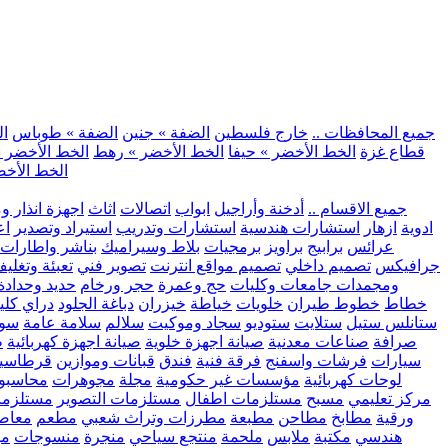
.. جميع المحافظات ..
خارج فلسطين
الضفة » جنين
الضفة » طوباس
ال
قطاع غزة
الخط الأخضر » حيفا
الخط الأخضر » رهط
الخط الأخضر »
الخط الأخض
.. جميع الاقسام ..
أدخنة وأراجيل
ابواب
اتصالات
اثاث
اجهزة انذار و
ادوية
ازهار
استشارات هندسية
استشارات وتدريب
استيراد وتصدير
اع
عرائس
برابيج
براويز
برمجيات
بلاط وسيراميك
بناشر واطارات
جرافيكس
تصميم داخلي
تصميم مواقع انترنت
تصوير فني
تعبئة وتغلي
ومجمدات
جامعات وكليات
حج وعمرة
حجر ورخام
حديد وحدادة
خطاط
خطوط طيران
خلويات
خياطة
خيزران
دباغة الجلود
دراي كلي
ستانلس ستيل
ستلايت
ستوديو
سجاد وموكيت
سلالم
سلامة عامة
سوب
صرافة
صناعات معدنية
صيانة اجهزة خلوية
صيانة اجهزة كهربائية
ط
سيارات
فرشات واسفنج
فرقة فنية
فندق
قبانات وموازين
قرطاسي
لوحات كهربائية
مؤسسات غير حكومية
مجلة
مجوهرات
محاسبو
مركز تعليمي
مسبح
مستلزمات اطفال
مستلزمات التصوير
مستلزما
ورقية
مطابخ
مطاحن
مطبعة
مطرزات وتراث شعبي
مطعم
معاصر
هندسي
مكتبة
ملابس
ملحمة
منتجع سياحي
منجرة
منسوجات
مو