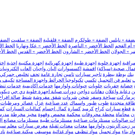
ضفة » نابلس
الضفة » طولكرم
الضفة » قلقيلية
الضفة » سلفيت
الضفة 
 أم الفحم
الخط الأخضر » الناصرة
الخط الأخضر » عكا ونهاريا
الخط الأ
ر » الجولان
الخط الأخضر » الشارون
الخط الأخضر » القدس
الخط الأخ
مراقبة
اجهزة خلوية
اجهزة طبية
اجهزة كهربائية
اجهزة مكتبية
احذية
اخت
مال صحية (سباكة)
اقمشة
اكسسوارات
البان واجبان
العاب
الكترونيات
بنك
بوظة
بيطرة
تاجير سيارات
تامين
تجارة عامة
تحف
تخليص جمركي
ف
تعليم فن التجميل
تكسي
تكنولوجيا الخرائط واجهزة المساحة
تكييف وت
حضانة
حفريات
حلويات
حيوانات ولوازمها
خدمات اكاديمية
خدمات تنظ
ن
دعاية واعلان
دهانات
دواجن
دورات صيانة اجهزة خلوية
دي جي
ديكور
رماركت
سياحة وسفر
شحن
شروات
شقق مفروشة
شنط
صالة افراح
اقة متجددة
طوب
طيور واسماك
عدد صناعية
عزل
عصائر ومرطبات
ة
قطع سيارات
كراج
كرميد
كسارة
كمال اجسام
كماليات السيارات
كمب
ن
محاماة
محطة محروقات
محكمة
محمص وقهوة
مخبز
مخرطة
مدرس
ت صالونات
مستلزمات صناعية
مستلزمات طبية
مستلزمات مصانع ال
 زيت الزيتون ولوازمها
معدات
معدات ثقيلة
معرض سيارات
معلم سي
اد بناء
مواد تجميل
مواد تنظيف
مواد غذائية
موسيقى
ميكنة صناعية
ناد