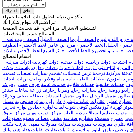
اغلاق
اشتراك
تأكد من تعبئة الحقول ذات العلامة الحمراء
تم الاشتراك بنجاح, شكرا لك
لتستطيع الاشتراك مرة اخرى قم بتحديث الصفحة
المصالح حسب المحافظات
» رام الله والبيره
الضفة » أريحا
الضفة » الخليل
الضفة » بيت لحم
خضر » الجليل
الخط الأخضر » مرج ابن عامر
الخط الأخضر » البطوف
ضر » نتانيا والخضيرة
الخط الأخضر » بئر السبع
الخط الأخضر » ايلات
اقسام المصالح
ام
اخشاب
ادوات رياضية
ادوات صحية
ادوات كهربائية
ادوات منزلية
المنيوم
انتاج فني
انترنت
انظمة حماية
باصات
باطون واسمنت
بدلات
تدفئة مركزية
ترجمة
تزيين
تسجيلات
تشحيم سيارات
تصفيات
تصميم
بريد
تلفزيون
تنظيفات العامة
تنقية مياه وفلاتر
توظيف
ثريات
ثلاجات
يف
خدمات جامعية
خدمات طلابية
خدمات عامة
خزف
خضار وفواكه
راديو
روضة
زجاج سيارات
زجاج ومرايا
زخارف
زراعة
ساعات
ستائر
صالون تجميل للرجال
صالون تجميل للسيدات
صحافة
صحف وجرائد
عطارة
عطور
عقارات
عناية بالبشرة
غاز ولوازمه
غرفة تجارية
غسيل
يوتر
كهرباء
كوزمتكس
كوفي شوب
لغات
لوازم حدادين
لوازم نجارين
ة
مدرسة تعليم السياقة
مدينة العاب
مركز تدريب مهني
مركز تسوق
حجر
مسرح
مسمكة
مشاريع صناعية
مشتل
مصاعد
مصنع
مصنوعات
اقة نظري
مفروشات
مفروشات منزلية
مقاولات
مقهى انترنت
مكتب
ي رياضي
نايلون
نايلون وبلاستيك
نثريات
نقابات
نقليات
هدايا
هيدروليك