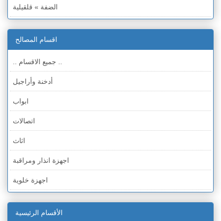
الضفة » قلقيلية
الضفة » سلفيت
اقسام المصالح
الضفة » رام الله والبيره
.. جميع الاقسام ..
الضفة » أريحا
أدخنة وأراجيل
الضفة » الخليل
ابواب
الضفة » بيت لحم
اتصالات
قطاع غزة
اثاث
الخط الأخضر » حيفا
اجهزة انذار ومراقبة
الخط الأخضر » رهط
اجهزة خلوية
الخط الأخضر » أم الفحم
اجهزة طبية
الخط الأخضر » الناصرة
الأقسام الرئيسية
اجهزة كهربائية