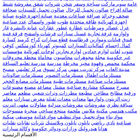
عامة
سوبرماركت
سياحة وسفر
شحن
شروات
شقق مفروشة
شنط
صالة افراح
صالون تجميل للرجال
صالون تجميل للسيدات
صحافة
صحف وجرائد
صرافة
صناعات معدنية
صيانة اجهزة خلوية
صيانة
اجهزة كهربائية
طاقة متجددة
طوب
طيور واسماك
عدد صناعية
عزل
عصائر ومرطبات
عطارة
عطور
عقارات
عناية بالبشرة
غاز
ولوازمه
غرفة تجارية
غسيل سيارات
فرشات واسفنج
فرقة فنية
فندق
قبانات وموازين
قرطاسية
قطع سيارات
كراج
كرميد
كسارة
كمال اجسام
كماليات السيارات
كمبيوتر
كهرباء
كوزمتكس
كوفي
شوب
لغات
لوازم حدادين
لوازم نجارين
لوحات كهربائية
مؤسسات
غير حكومية
مجلة
مجوهرات
محاسبون
محاماة
محطة محروقات
محكمة
محمص وقهوة
مخبز
مخرطة
مدرسة
مدرسة تعليم السياقة
مدينة العاب
مركز تدريب مهني
مركز تسوق
مركز تعليمي
مسبح
مستلزمات اطفال
مستلزمات التصوير
مستلزمات صالونات
مستلزمات صناعية
مستلزمات طبية
مستلزمات مصانع الحجر
مسرح
مسمكة
مشاريع صناعية
مشتل
مصاعد
مصنع
مصنوعات
ورقية
مطابخ
مطاحن
مطبعة
مطرزات وتراث شعبي
مطعم
معاصر
زيت الزيتون ولوازمها
معدات
معدات ثقيلة
معرض سيارات
معلم
سياقة نظري
مفروشات
مفروشات منزلية
مقاولات
مقهى انترنت
مكتب هندسي
مكتبة
ملابس
ملحمة
منتجع سياحي
منجرة
منسوجات
مواد بناء
مواد تجميل
مواد تنظيف
مواد غذائية
موسيقى
ميكنة
صناعية
نادي رياضي
نايلون
نايلون وبلاستيك
نثريات
نقابات
نقليات
هدايا
هيدروليك
وزارات ودوائر حكومية
وكالة سيارات
الأقسام الرئيسية