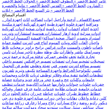
عامر
الخط الأخضر » البطوف
الخط الأخضر » الجولان
الخط الأخضر
» الشارون
الخط الأخضر » القدس
الخط الأخضر » نتانيا والخضيرة
الخط الأخضر » بئر السبع
الخط الأخضر » ايلات
اقسام المصالح
.. جميع الاقسام ..
أدخنة وأراجيل
ابواب
اتصالات
اثاث
اجهزة انذار
ومراقبة
اجهزة خلوية
اجهزة طبية
اجهزة كهربائية
اجهزة مكتبية
احذية
اختام
اخشاب
ادوات رياضية
ادوات صحية
ادوات كهربائية
ادوات منزلية
ادوية
ازهار
استشارات هندسية
استشارات وتدريب
استيراد وتصدير
اعمال صحية (سباكة)
اقمشة
اكسسوارات
البان
واجبان
العاب
الكترونيات
المنيوم
انتاج فني
انترنت
انظمة حماية
باصات
باطون واسمنت
بدلات عرائس
برابيج
براويز
برمجيات
بلاط
وسيراميك
بناشر واطارات
بنك
بوظة
بيطرة
تاجير سيارات
تامين
تجارة عامة
تحف
تخليص جمركي
تدفئة مركزية
ترجمة
تزيين
تسجيلات
تشحيم سيارات
تصفيات
تصميم جرافيكس
تصميم داخلي
تصميم مواقع انترنت
تصوير فني
تعبئة وتغليف
تعليم فن التجميل
تكسي
تكنولوجيا الخرائط واجهزة المساحة
تكييف وتبريد
تلفزيون
تنظيفات العامة
تنقية مياه وفلاتر
توظيف
ثريات
ثلاجات ومجمدات
جامعات وكليات
حج وعمرة
حجر ورخام
حديد وحدادة
حضانة
حفريات
حلويات
حيوانات ولوازمها
خدمات اكاديمية
خدمات تنظيف
خدمات جامعية
خدمات طلابية
خدمات عامة
خزف
خضار وفواكه
خطاط
خطوط طيران
خلويات
خياطة
خيزران
دباغة الجلود
دراي
كلين
دعاية واعلان
دهانات
دواجن
دورات صيانة اجهزة خلوية
دي جي
ديكور
راديو
روضة
زجاج سيارات
زجاج ومرايا
زخارف
زراعة
ساعات
ستائر
ستانلس ستيل
ستلايت
ستوديو
سجاد وموكيت
سلالم
سلامة