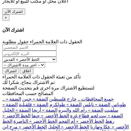
اعلان محل او مكتب للبيع او للايجار
اشترك الآن
×
اشترك الآن
الحقول ذات العلامة الحمراء حقول مطلوبة
اغلاق
اشتراك
تأكد من تعبئة الحقول ذات العلامة الحمراء
تم الاشتراك بنجاح, شكرا لك
لتستطيع الاشتراك مرة اخرى قم بتحديث الصفحة
المصالح حسب المحافظات
.. جميع المحافظات ..
خارج فلسطين
الضفة » جنين
الضفة »
طوباس
الضفة » نابلس
الضفة » طولكرم
الضفة » قلقيلية
الضفة »
سلفيت
الضفة » رام الله والبيره
الضفة » أريحا
الضفة » الخليل
الضفة » بيت لحم
قطاع غزة
الخط الأخضر » حيفا
الخط الأخضر »
رهط
الخط الأخضر » أم الفحم
الخط الأخضر » الناصرة
الخط
الأخضر » عكا ونهاريا
الخط الأخضر » الجليل
الخط الأخضر » مرج ابن