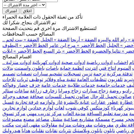
اغلاق
اشتراك
تأكد من تعبئة الحقول ذات العلامة الحمراء
تم الاشتراك بنجاح, شكرا لك
لتستطيع الاشتراك مرة اخرى قم بتحديث الصفحة
المصالح حسب المحافظات
» رام الله والبيره
الضفة » أريحا
الضفة » الخليل
الضفة » بيت لحم
خضر » الجليل
الخط الأخضر » مرج ابن عامر
الخط الأخضر » البطوف
ضر » نتانيا والخضيرة
الخط الأخضر » بئر السبع
الخط الأخضر » ايلات
اقسام المصالح
ام
اخشاب
ادوات رياضية
ادوات صحية
ادوات كهربائية
ادوات منزلية
المنيوم
انتاج فني
انترنت
انظمة حماية
باصات
باطون واسمنت
بدلات
تدفئة مركزية
ترجمة
تزيين
تسجيلات
تشحيم سيارات
تصفيات
تصميم
بريد
تلفزيون
تنظيفات العامة
تنقية مياه وفلاتر
توظيف
ثريات
ثلاجات
يف
خدمات جامعية
خدمات طلابية
خدمات عامة
خزف
خضار وفواكه
راديو
روضة
زجاج سيارات
زجاج ومرايا
زخارف
زراعة
ساعات
ستائر
صالون تجميل للرجال
صالون تجميل للسيدات
صحافة
صحف وجرائد
عطارة
عطور
عقارات
عناية بالبشرة
غاز ولوازمه
غرفة تجارية
غسيل
يوتر
كهرباء
كوزمتكس
كوفي شوب
لغات
لوازم حدادين
لوازم نجارين
ة
مدرسة تعليم السياقة
مدينة العاب
مركز تدريب مهني
مركز تسوق
حجر
مسرح
مسمكة
مشاريع صناعية
مشتل
مصاعد
مصنع
مصنوعات
اقة نظري
مفروشات
مفروشات منزلية
مقاولات
مقهى انترنت
مكتب
ي رياضي
نايلون
نايلون وبلاستيك
نثريات
نقابات
نقليات
هدايا
هيدروليك