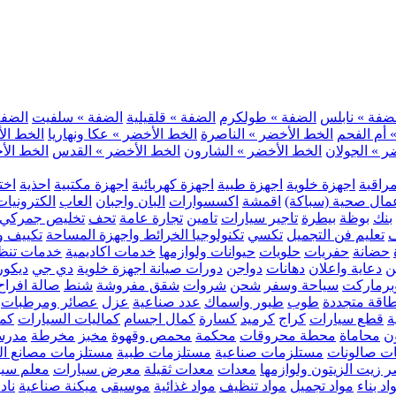
ضفة » نابلس
الضفة » طولكرم
الضفة » قلقيلية
الضفة » سلفيت
الضفة 
 أم الفحم
الخط الأخضر » الناصرة
الخط الأخضر » عكا ونهاريا
الخط الأ
ر » الجولان
الخط الأخضر » الشارون
الخط الأخضر » القدس
الخط الأخ
مراقبة
اجهزة خلوية
اجهزة طبية
اجهزة كهربائية
اجهزة مكتبية
احذية
اخت
مال صحية (سباكة)
اقمشة
اكسسوارات
البان واجبان
العاب
الكترونيات
بنك
بوظة
بيطرة
تاجير سيارات
تامين
تجارة عامة
تحف
تخليص جمركي
ف
تعليم فن التجميل
تكسي
تكنولوجيا الخرائط واجهزة المساحة
تكييف وت
حضانة
حفريات
حلويات
حيوانات ولوازمها
خدمات اكاديمية
خدمات تنظ
ن
دعاية واعلان
دهانات
دواجن
دورات صيانة اجهزة خلوية
دي جي
ديكور
رماركت
سياحة وسفر
شحن
شروات
شقق مفروشة
شنط
صالة افراح
اقة متجددة
طوب
طيور واسماك
عدد صناعية
عزل
عصائر ومرطبات
ة
قطع سيارات
كراج
كرميد
كسارة
كمال اجسام
كماليات السيارات
كمب
ن
محاماة
محطة محروقات
محكمة
محمص وقهوة
مخبز
مخرطة
مدرس
ت صالونات
مستلزمات صناعية
مستلزمات طبية
مستلزمات مصانع ال
 زيت الزيتون ولوازمها
معدات
معدات ثقيلة
معرض سيارات
معلم سي
اد بناء
مواد تجميل
مواد تنظيف
مواد غذائية
موسيقى
ميكنة صناعية
ناد