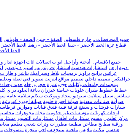
.. جميع المحافظات ..
خارج فلسطين
الضفة » جنين
الضفة » طوباس
ال
قطاع غزة
الخط الأخضر » حيفا
الخط الأخضر » رهط
الخط الأخضر »
الخط الأخض
.. جميع الاقسام ..
أدخنة وأراجيل
ابواب
اتصالات
اثاث
اجهزة انذار و
ادوية
ازهار
استشارات هندسية
استشارات وتدريب
استيراد وتصدير
اع
عرائس
برابيج
براويز
برمجيات
بلاط وسيراميك
بناشر واطارات
جرافيكس
تصميم داخلي
تصميم مواقع انترنت
تصوير فني
تعبئة وتغلي
ومجمدات
جامعات وكليات
حج وعمرة
حجر ورخام
حديد وحدادة
خطاط
خطوط طيران
خلويات
خياطة
خيزران
دباغة الجلود
دراي كلي
ستانلس ستيل
ستلايت
ستوديو
سجاد وموكيت
سلالم
سلامة عامة
سوب
صرافة
صناعات معدنية
صيانة اجهزة خلوية
صيانة اجهزة كهربائية
ط
سيارات
فرشات واسفنج
فرقة فنية
فندق
قبانات وموازين
قرطاسي
لوحات كهربائية
مؤسسات غير حكومية
مجلة
مجوهرات
محاسبو
مركز تعليمي
مسبح
مستلزمات اطفال
مستلزمات التصوير
مستلزما
ورقية
مطابخ
مطاحن
مطبعة
مطرزات وتراث شعبي
مطعم
معاصر
هندسي
مكتبة
ملابس
ملحمة
منتجع سياحي
منجرة
منسوجات
مو