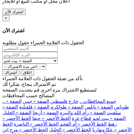
اعلان محل او مكتب للبيع او للايجار
اشترك الآن
×
اشترك الآن
الحقول ذات العلامة الحمراء حقول مطلوبة
اغلاق
اشتراك
تأكد من تعبئة الحقول ذات العلامة الحمراء
تم الاشتراك بنجاح, شكرا لك
لتستطيع الاشتراك مرة اخرى قم بتحديث الصفحة
المصالح حسب المحافظات
.. جميع المحافظات ..
خارج فلسطين
الضفة » جنين
الضفة »
طوباس
الضفة » نابلس
الضفة » طولكرم
الضفة » قلقيلية
الضفة »
سلفيت
الضفة » رام الله والبيره
الضفة » أريحا
الضفة » الخليل
الضفة » بيت لحم
قطاع غزة
الخط الأخضر » حيفا
الخط الأخضر »
رهط
الخط الأخضر » أم الفحم
الخط الأخضر » الناصرة
الخط
الأخضر » عكا ونهاريا
الخط الأخضر » الجليل
الخط الأخضر » مرج ابن