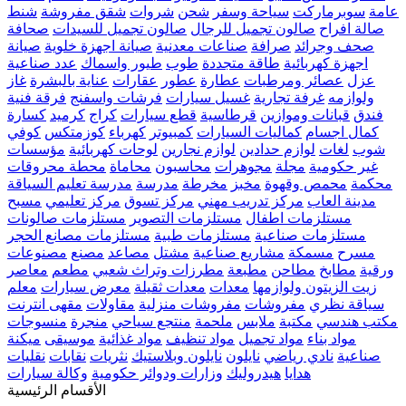
عامة
سوبرماركت
سياحة وسفر
شحن
شروات
شقق مفروشة
شنط
صالة افراح
صالون تجميل للرجال
صالون تجميل للسيدات
صحافة
صحف وجرائد
صرافة
صناعات معدنية
صيانة اجهزة خلوية
صيانة
اجهزة كهربائية
طاقة متجددة
طوب
طيور واسماك
عدد صناعية
عزل
عصائر ومرطبات
عطارة
عطور
عقارات
عناية بالبشرة
غاز
ولوازمه
غرفة تجارية
غسيل سيارات
فرشات واسفنج
فرقة فنية
فندق
قبانات وموازين
قرطاسية
قطع سيارات
كراج
كرميد
كسارة
كمال اجسام
كماليات السيارات
كمبيوتر
كهرباء
كوزمتكس
كوفي
شوب
لغات
لوازم حدادين
لوازم نجارين
لوحات كهربائية
مؤسسات
غير حكومية
مجلة
مجوهرات
محاسبون
محاماة
محطة محروقات
محكمة
محمص وقهوة
مخبز
مخرطة
مدرسة
مدرسة تعليم السياقة
مدينة العاب
مركز تدريب مهني
مركز تسوق
مركز تعليمي
مسبح
مستلزمات اطفال
مستلزمات التصوير
مستلزمات صالونات
مستلزمات صناعية
مستلزمات طبية
مستلزمات مصانع الحجر
مسرح
مسمكة
مشاريع صناعية
مشتل
مصاعد
مصنع
مصنوعات
ورقية
مطابخ
مطاحن
مطبعة
مطرزات وتراث شعبي
مطعم
معاصر
زيت الزيتون ولوازمها
معدات
معدات ثقيلة
معرض سيارات
معلم
سياقة نظري
مفروشات
مفروشات منزلية
مقاولات
مقهى انترنت
مكتب هندسي
مكتبة
ملابس
ملحمة
منتجع سياحي
منجرة
منسوجات
مواد بناء
مواد تجميل
مواد تنظيف
مواد غذائية
موسيقى
ميكنة
صناعية
نادي رياضي
نايلون
نايلون وبلاستيك
نثريات
نقابات
نقليات
هدايا
هيدروليك
وزارات ودوائر حكومية
وكالة سيارات
الأقسام الرئيسية