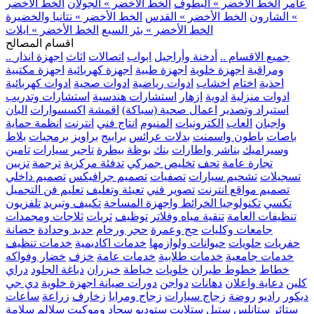
عامر
الخط الأخضر » البطوف
الخط الأخضر » الجولان
الخط الأخضر
» الشارون
الخط الأخضر » القدس
الخط الأخضر » نتانيا والخضيرة
الخط الأخضر » بئر السبع
الخط الأخضر » ايلات
اقسام المصالح
.. جميع الاقسام ..
أدخنة وأراجيل
ابواب
اتصالات
اثاث
اجهزة انذار
ومراقبة
اجهزة خلوية
اجهزة طبية
اجهزة كهربائية
اجهزة مكتبية
احذية
اختام
اخشاب
ادوات رياضية
ادوات صحية
ادوات كهربائية
ادوات منزلية
ادوية
ازهار
استشارات هندسية
استشارات وتدريب
استيراد وتصدير
اعمال صحية (سباكة)
اقمشة
اكسسوارات
البان
واجبان
العاب
الكترونيات
المنيوم
انتاج فني
انترنت
انظمة حماية
باصات
باطون واسمنت
بدلات عرائس
برابيج
براويز
برمجيات
بلاط
وسيراميك
بناشر واطارات
بنك
بوظة
بيطرة
تاجير سيارات
تامين
تجارة عامة
تحف
تخليص جمركي
تدفئة مركزية
ترجمة
تزيين
تسجيلات
تشحيم سيارات
تصفيات
تصميم جرافيكس
تصميم داخلي
تصميم مواقع انترنت
تصوير فني
تعبئة وتغليف
تعليم فن التجميل
تكسي
تكنولوجيا الخرائط واجهزة المساحة
تكييف وتبريد
تلفزيون
تنظيفات العامة
تنقية مياه وفلاتر
توظيف
ثريات
ثلاجات ومجمدات
جامعات وكليات
حج وعمرة
حجر ورخام
حديد وحدادة
حضانة
حفريات
حلويات
حيوانات ولوازمها
خدمات اكاديمية
خدمات تنظيف
خدمات جامعية
خدمات طلابية
خدمات عامة
خزف
خضار وفواكه
خطاط
خطوط طيران
خلويات
خياطة
خيزران
دباغة الجلود
دراي
كلين
دعاية واعلان
دهانات
دواجن
دورات صيانة اجهزة خلوية
دي جي
ديكور
راديو
روضة
زجاج سيارات
زجاج ومرايا
زخارف
زراعة
ساعات
ستائر
ستانلس ستيل
ستلايت
ستوديو
سجاد وموكيت
سلالم
سلامة