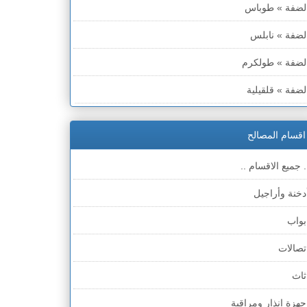
لضفة » طوباس
لضفة » نابلس
لضفة » طولكرم
لضفة » قلقيلية
لضفة » سلفيت
اقسام المصالح
لضفة » رام الله والبيره
. جميع الاقسام ..
لضفة » أريحا
دخنة وأراجيل
لضفة » الخليل
بواب
لضفة » بيت لحم
تصالات
طاع غزة
ثاث
لخط الأخضر » حيفا
جهزة انذار ومراقبة