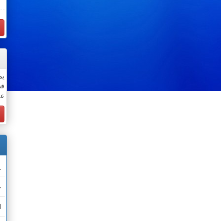
يم
قس
عن
.
خ
ا