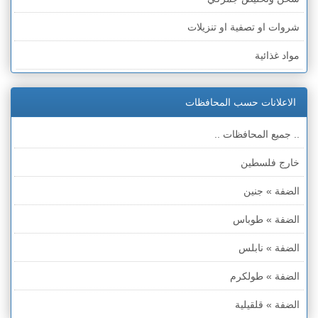
شروات او تصفية او تنزيلات
مواد غذائية
ادوات كهربائية
الاعلانات حسب المحافظات
اجهزة الكترونية
.. جميع المحافظات ..
كمبيوترات وملحقاتها
خارج فلسطين
اتصالات وهواتف وملحقاتها
الضفة » جنين
اجهزة انذار ومراقبة
الضفة » طوباس
اجهزة طبية
الضفة » نابلس
آلات موسيقية
الضفة » طولكرم
معدات والات متنوعة
الضفة » قلقيلية
ملابس وأحذية