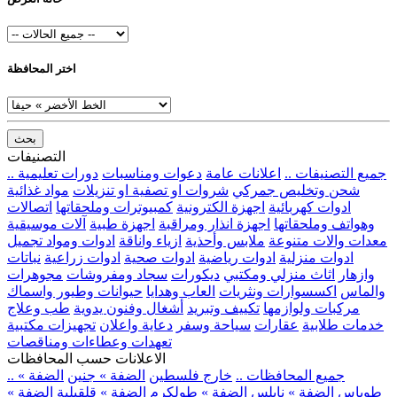
اختر المحافظة
بحث
التصنيفات
.. جميع التصنيفات ..
اعلانات عامة
دعوات ومناسبات
دورات تعليمية
شحن وتخليص جمركي
شروات او تصفية او تنزيلات
مواد غذائية
ادوات كهربائية
اجهزة الكترونية
كمبيوترات وملحقاتها
اتصالات
وهواتف وملحقاتها
اجهزة انذار ومراقبة
اجهزة طبية
آلات موسيقية
معدات والات متنوعة
ملابس وأحذية
ازياء واناقة
ادوات ومواد تجميل
ادوات منزلية
ادوات رياضية
ادوات صحية
ادوات زراعية
نباتات
وازهار
اثاث منزلي ومكتبي
ديكورات
سجاد ومفروشات
مجوهرات
والماس
اكسسوارات ونثريات
العاب وهدايا
حيوانات وطيور واسماك
مركبات ولوازمها
تكييف وتبريد
أشغال وفنون يدوية
طب وعلاج
خدمات طلابية
عقارات
سياحة وسفر
دعاية واعلان
تجهيزات مكتبية
تعهدات وعطاءات ومناقصات
الاعلانات حسب المحافظات
.. جميع المحافظات ..
خارج فلسطين
الضفة » جنين
الضفة »
طوباس
الضفة » نابلس
الضفة » طولكرم
الضفة » قلقيلية
الضفة »