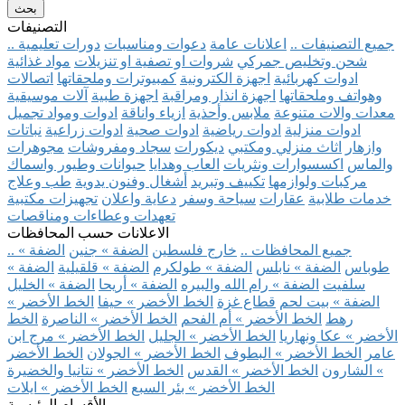
بحث
التصنيفات
.. جميع التصنيفات ..
اعلانات عامة
دعوات ومناسبات
دورات تعليمية
شحن وتخليص جمركي
شروات او تصفية او تنزيلات
مواد غذائية
ادوات كهربائية
اجهزة الكترونية
كمبيوترات وملحقاتها
اتصالات
وهواتف وملحقاتها
اجهزة انذار ومراقبة
اجهزة طبية
آلات موسيقية
معدات والات متنوعة
ملابس وأحذية
ازياء واناقة
ادوات ومواد تجميل
ادوات منزلية
ادوات رياضية
ادوات صحية
ادوات زراعية
نباتات
وازهار
اثاث منزلي ومكتبي
ديكورات
سجاد ومفروشات
مجوهرات
والماس
اكسسوارات ونثريات
العاب وهدايا
حيوانات وطيور واسماك
مركبات ولوازمها
تكييف وتبريد
أشغال وفنون يدوية
طب وعلاج
خدمات طلابية
عقارات
سياحة وسفر
دعاية واعلان
تجهيزات مكتبية
تعهدات وعطاءات ومناقصات
الاعلانات حسب المحافظات
.. جميع المحافظات ..
خارج فلسطين
الضفة » جنين
الضفة »
طوباس
الضفة » نابلس
الضفة » طولكرم
الضفة » قلقيلية
الضفة »
سلفيت
الضفة » رام الله والبيره
الضفة » أريحا
الضفة » الخليل
الضفة » بيت لحم
قطاع غزة
الخط الأخضر » حيفا
الخط الأخضر »
رهط
الخط الأخضر » أم الفحم
الخط الأخضر » الناصرة
الخط
الأخضر » عكا ونهاريا
الخط الأخضر » الجليل
الخط الأخضر » مرج ابن
عامر
الخط الأخضر » البطوف
الخط الأخضر » الجولان
الخط الأخضر
» الشارون
الخط الأخضر » القدس
الخط الأخضر » نتانيا والخضيرة
الخط الأخضر » بئر السبع
الخط الأخضر » ايلات
الأقسام الرئيسية