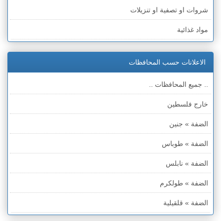
شروات او تصفية او تنزيلات
مواد غذائية
ادوات كهربائية
الاعلانات حسب المحافظات
اجهزة الكترونية
.. جميع المحافظات ..
كمبيوترات وملحقاتها
خارج فلسطين
اتصالات وهواتف وملحقاتها
الضفة » جنين
اجهزة انذار ومراقبة
الضفة » طوباس
اجهزة طبية
الضفة » نابلس
آلات موسيقية
الضفة » طولكرم
معدات والات متنوعة
الضفة » قلقيلية
ملابس وأحذية