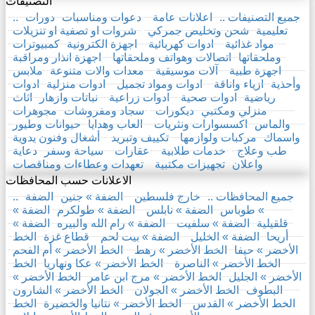
التصنيفات
.. جميع التصنيفات ..
اعلانات عامة
دعوات ومناسبات
دورات
تعليمية
شحن وتخليص جمركي
شروات او تصفية او تنزيلات
مواد غذائية
ادوات كهربائية
اجهزة الكترونية
كمبيوترات
وملحقاتها
اتصالات وهواتف وملحقاتها
اجهزة انذار ومراقبة
اجهزة طبية
آلات موسيقية
معدات والات متنوعة
ملابس
وأحذية
ازياء واناقة
ادوات ومواد تجميل
ادوات منزلية
ادوات
رياضية
ادوات صحية
ادوات زراعية
نباتات وازهار
اثاث
منزلي ومكتبي
ديكورات
سجاد ومفروشات
مجوهرات
والماس
اكسسوارات ونثريات
العاب وهدايا
حيوانات وطيور
واسماك
مركبات ولوازمها
تكييف وتبريد
أشغال وفنون يدوية
طب وعلاج
خدمات طلابية
عقارات
سياحة وسفر
دعاية
واعلان
تجهيزات مكتبية
تعهدات وعطاءات ومناقصات
الاعلانات حسب المحافظات
.. جميع المحافظات ..
خارج فلسطين
الضفة » جنين
الضفة
» طوباس
الضفة » نابلس
الضفة » طولكرم
الضفة »
قلقيلية
الضفة » سلفيت
الضفة » رام الله والبيره
الضفة »
أريحا
الضفة » الخليل
الضفة » بيت لحم
قطاع غزة
الخط
الأخضر » حيفا
الخط الأخضر » رهط
الخط الأخضر » أم الفحم
الخط الأخضر » الناصرة
الخط الأخضر » عكا ونهاريا
الخط
الأخضر » الجليل
الخط الأخضر » مرج ابن عامر
الخط الأخضر »
البطوف
الخط الأخضر » الجولان
الخط الأخضر » الشارون
الخط الأخضر » القدس
الخط الأخضر » نتانيا والخضيرة
الخط