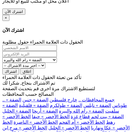
اعلان محل او مكتب للبيع او للايجار
اشترك الآن
×
اشترك الآن
الحقول ذات العلامة الحمراء حقول مطلوبة
اغلاق
اشتراك
تأكد من تعبئة الحقول ذات العلامة الحمراء
تم الاشتراك بنجاح, شكرا لك
لتستطيع الاشتراك مرة اخرى قم بتحديث الصفحة
المصالح حسب المحافظات
.. جميع المحافظات ..
خارج فلسطين
الضفة » جنين
الضفة »
طوباس
الضفة » نابلس
الضفة » طولكرم
الضفة » قلقيلية
الضفة »
سلفيت
الضفة » رام الله والبيره
الضفة » أريحا
الضفة » الخليل
الضفة » بيت لحم
قطاع غزة
الخط الأخضر » حيفا
الخط الأخضر »
رهط
الخط الأخضر » أم الفحم
الخط الأخضر » الناصرة
الخط
الأخضر » عكا ونهاريا
الخط الأخضر » الجليل
الخط الأخضر » مرج ابن