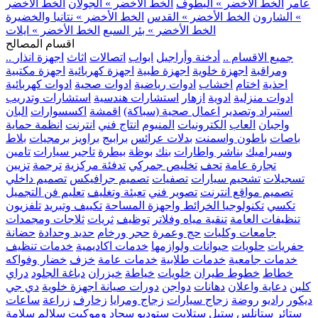
عامر
الخط الأخضر » البطوف
الخط الأخضر » الجولان
الخط الأخضر
» الشارون
الخط الأخضر » القدس
الخط الأخضر » نتانيا والخضيرة
الخط الأخضر » بئر السبع
الخط الأخضر » ايلات
اقسام المصالح
.. جميع الاقسام ..
أدخنة وأراجيل
ابواب
اتصالات
اثاث
اجهزة انذار
ومراقبة
اجهزة خلوية
اجهزة طبية
اجهزة كهربائية
اجهزة مكتبية
احذية
اختام
اخشاب
ادوات رياضية
ادوات صحية
ادوات كهربائية
ادوات منزلية
ادوية
ازهار
استشارات هندسية
استشارات وتدريب
استيراد وتصدير
اعمال صحية (سباكة)
اقمشة
اكسسوارات
البان
واجبان
العاب
الكترونيات
المنيوم
انتاج فني
انترنت
انظمة حماية
باصات
باطون واسمنت
بدلات عرائس
برابيج
براويز
برمجيات
بلاط
وسيراميك
بناشر واطارات
بنك
بوظة
بيطرة
تاجير سيارات
تامين
تجارة عامة
تحف
تخليص جمركي
تدفئة مركزية
ترجمة
تزيين
تسجيلات
تشحيم سيارات
تصفيات
تصميم جرافيكس
تصميم داخلي
تصميم مواقع انترنت
تصوير فني
تعبئة وتغليف
تعليم فن التجميل
تكسي
تكنولوجيا الخرائط واجهزة المساحة
تكييف وتبريد
تلفزيون
تنظيفات العامة
تنقية مياه وفلاتر
توظيف
ثريات
ثلاجات ومجمدات
جامعات وكليات
حج وعمرة
حجر ورخام
حديد وحدادة
حضانة
حفريات
حلويات
حيوانات ولوازمها
خدمات اكاديمية
خدمات تنظيف
خدمات جامعية
خدمات طلابية
خدمات عامة
خزف
خضار وفواكه
خطاط
خطوط طيران
خلويات
خياطة
خيزران
دباغة الجلود
دراي
كلين
دعاية واعلان
دهانات
دواجن
دورات صيانة اجهزة خلوية
دي جي
ديكور
راديو
روضة
زجاج سيارات
زجاج ومرايا
زخارف
زراعة
ساعات
ستائر
ستانلس ستيل
ستلايت
ستوديو
سجاد وموكيت
سلالم
سلامة