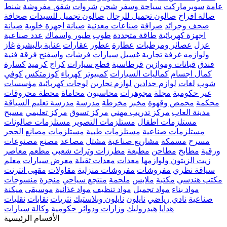
عامة
سوبرماركت
سياحة وسفر
شحن
شروات
شقق مفروشة
شنط
صالة افراح
صالون تجميل للرجال
صالون تجميل للسيدات
صحافة
صحف وجرائد
صرافة
صناعات معدنية
صيانة اجهزة خلوية
صيانة
اجهزة كهربائية
طاقة متجددة
طوب
طيور واسماك
عدد صناعية
عزل
عصائر ومرطبات
عطارة
عطور
عقارات
عناية بالبشرة
غاز
ولوازمه
غرفة تجارية
غسيل سيارات
فرشات واسفنج
فرقة فنية
فندق
قبانات وموازين
قرطاسية
قطع سيارات
كراج
كرميد
كسارة
كمال اجسام
كماليات السيارات
كمبيوتر
كهرباء
كوزمتكس
كوفي
شوب
لغات
لوازم حدادين
لوازم نجارين
لوحات كهربائية
مؤسسات
غير حكومية
مجلة
مجوهرات
محاسبون
محاماة
محطة محروقات
محكمة
محمص وقهوة
مخبز
مخرطة
مدرسة
مدرسة تعليم السياقة
مدينة العاب
مركز تدريب مهني
مركز تسوق
مركز تعليمي
مسبح
مستلزمات اطفال
مستلزمات التصوير
مستلزمات صالونات
مستلزمات صناعية
مستلزمات طبية
مستلزمات مصانع الحجر
مسرح
مسمكة
مشاريع صناعية
مشتل
مصاعد
مصنع
مصنوعات
ورقية
مطابخ
مطاحن
مطبعة
مطرزات وتراث شعبي
مطعم
معاصر
زيت الزيتون ولوازمها
معدات
معدات ثقيلة
معرض سيارات
معلم
سياقة نظري
مفروشات
مفروشات منزلية
مقاولات
مقهى انترنت
مكتب هندسي
مكتبة
ملابس
ملحمة
منتجع سياحي
منجرة
منسوجات
مواد بناء
مواد تجميل
مواد تنظيف
مواد غذائية
موسيقى
ميكنة
صناعية
نادي رياضي
نايلون
نايلون وبلاستيك
نثريات
نقابات
نقليات
هدايا
هيدروليك
وزارات ودوائر حكومية
وكالة سيارات
الأقسام الرئيسية