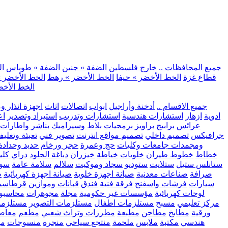
.. جميع المحافظات ..
خارج فلسطين
الضفة » جنين
الضفة » طوباس
ال
قطاع غزة
الخط الأخضر » حيفا
الخط الأخضر » رهط
الخط الأخضر »
الخط الأخض
.. جميع الاقسام ..
أدخنة وأراجيل
ابواب
اتصالات
اثاث
اجهزة انذار و
ادوية
ازهار
استشارات هندسية
استشارات وتدريب
استيراد وتصدير
اع
عرائس
برابيج
براويز
برمجيات
بلاط وسيراميك
بناشر واطارات
جرافيكس
تصميم داخلي
تصميم مواقع انترنت
تصوير فني
تعبئة وتغلي
ومجمدات
جامعات وكليات
حج وعمرة
حجر ورخام
حديد وحدادة
خطاط
خطوط طيران
خلويات
خياطة
خيزران
دباغة الجلود
دراي كلي
ستانلس ستيل
ستلايت
ستوديو
سجاد وموكيت
سلالم
سلامة عامة
سوب
صرافة
صناعات معدنية
صيانة اجهزة خلوية
صيانة اجهزة كهربائية
ط
سيارات
فرشات واسفنج
فرقة فنية
فندق
قبانات وموازين
قرطاسي
لوحات كهربائية
مؤسسات غير حكومية
مجلة
مجوهرات
محاسبو
مركز تعليمي
مسبح
مستلزمات اطفال
مستلزمات التصوير
مستلزما
ورقية
مطابخ
مطاحن
مطبعة
مطرزات وتراث شعبي
مطعم
معاصر
هندسي
مكتبة
ملابس
ملحمة
منتجع سياحي
منجرة
منسوجات
مو