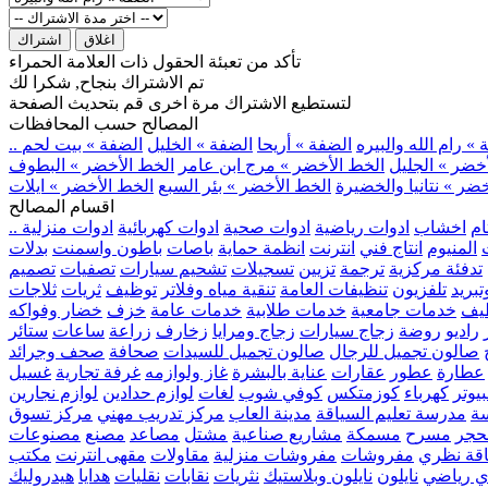
اغلاق
اشتراك
تأكد من تعبئة الحقول ذات العلامة الحمراء
تم الاشتراك بنجاح, شكرا لك
لتستطيع الاشتراك مرة اخرى قم بتحديث الصفحة
المصالح حسب المحافظات
» رام الله والبيره
الضفة » أريحا
الضفة » الخليل
الضفة » بيت لحم
خضر » الجليل
الخط الأخضر » مرج ابن عامر
الخط الأخضر » البطوف
ضر » نتانيا والخضيرة
الخط الأخضر » بئر السبع
الخط الأخضر » ايلات
اقسام المصالح
ام
اخشاب
ادوات رياضية
ادوات صحية
ادوات كهربائية
ادوات منزلية
المنيوم
انتاج فني
انترنت
انظمة حماية
باصات
باطون واسمنت
بدلات
تدفئة مركزية
ترجمة
تزيين
تسجيلات
تشحيم سيارات
تصفيات
تصميم
بريد
تلفزيون
تنظيفات العامة
تنقية مياه وفلاتر
توظيف
ثريات
ثلاجات
يف
خدمات جامعية
خدمات طلابية
خدمات عامة
خزف
خضار وفواكه
راديو
روضة
زجاج سيارات
زجاج ومرايا
زخارف
زراعة
ساعات
ستائر
صالون تجميل للرجال
صالون تجميل للسيدات
صحافة
صحف وجرائد
عطارة
عطور
عقارات
عناية بالبشرة
غاز ولوازمه
غرفة تجارية
غسيل
يوتر
كهرباء
كوزمتكس
كوفي شوب
لغات
لوازم حدادين
لوازم نجارين
ة
مدرسة تعليم السياقة
مدينة العاب
مركز تدريب مهني
مركز تسوق
حجر
مسرح
مسمكة
مشاريع صناعية
مشتل
مصاعد
مصنع
مصنوعات
اقة نظري
مفروشات
مفروشات منزلية
مقاولات
مقهى انترنت
مكتب
ي رياضي
نايلون
نايلون وبلاستيك
نثريات
نقابات
نقليات
هدايا
هيدروليك