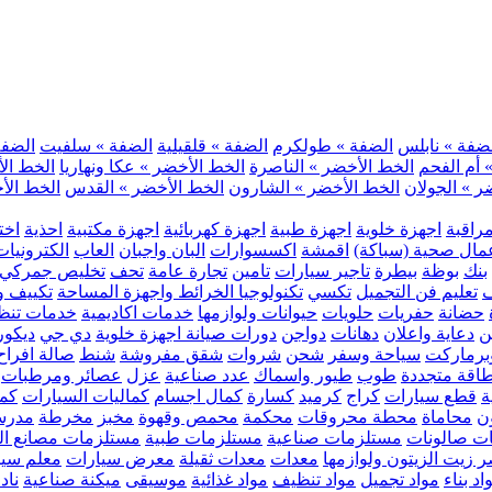
ضفة » نابلس
الضفة » طولكرم
الضفة » قلقيلية
الضفة » سلفيت
الضفة 
 أم الفحم
الخط الأخضر » الناصرة
الخط الأخضر » عكا ونهاريا
الخط الأ
ر » الجولان
الخط الأخضر » الشارون
الخط الأخضر » القدس
الخط الأخ
مراقبة
اجهزة خلوية
اجهزة طبية
اجهزة كهربائية
اجهزة مكتبية
احذية
اخت
مال صحية (سباكة)
اقمشة
اكسسوارات
البان واجبان
العاب
الكترونيات
بنك
بوظة
بيطرة
تاجير سيارات
تامين
تجارة عامة
تحف
تخليص جمركي
ف
تعليم فن التجميل
تكسي
تكنولوجيا الخرائط واجهزة المساحة
تكييف وت
حضانة
حفريات
حلويات
حيوانات ولوازمها
خدمات اكاديمية
خدمات تنظ
ن
دعاية واعلان
دهانات
دواجن
دورات صيانة اجهزة خلوية
دي جي
ديكور
رماركت
سياحة وسفر
شحن
شروات
شقق مفروشة
شنط
صالة افراح
اقة متجددة
طوب
طيور واسماك
عدد صناعية
عزل
عصائر ومرطبات
ة
قطع سيارات
كراج
كرميد
كسارة
كمال اجسام
كماليات السيارات
كمب
ن
محاماة
محطة محروقات
محكمة
محمص وقهوة
مخبز
مخرطة
مدرس
ت صالونات
مستلزمات صناعية
مستلزمات طبية
مستلزمات مصانع ال
 زيت الزيتون ولوازمها
معدات
معدات ثقيلة
معرض سيارات
معلم سي
اد بناء
مواد تجميل
مواد تنظيف
مواد غذائية
موسيقى
ميكنة صناعية
ناد