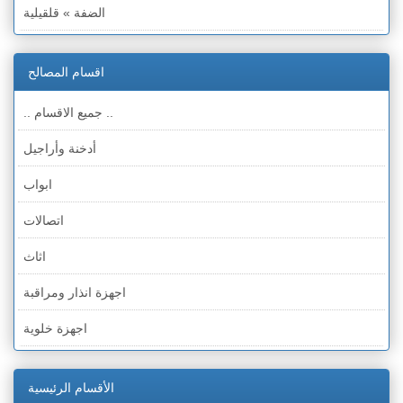
الضفة » قلقيلية
الضفة » سلفيت
اقسام المصالح
الضفة » رام الله والبيره
.. جميع الاقسام ..
الضفة » أريحا
أدخنة وأراجيل
الضفة » الخليل
ابواب
الضفة » بيت لحم
اتصالات
قطاع غزة
اثاث
الخط الأخضر » حيفا
اجهزة انذار ومراقبة
الخط الأخضر » رهط
اجهزة خلوية
الخط الأخضر » أم الفحم
اجهزة طبية
الخط الأخضر » الناصرة
الأقسام الرئيسية
اجهزة كهربائية