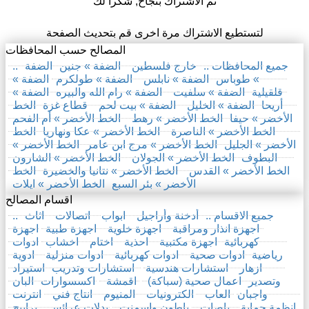
تم الاشتراك بنجاح, شكرا لك
لتستطيع الاشتراك مرة اخرى قم بتحديث الصفحة
المصالح حسب المحافظات
.. جميع المحافظات ..
خارج فلسطين
الضفة » جنين
الضفة
» طوباس
الضفة » نابلس
الضفة » طولكرم
الضفة »
قلقيلية
الضفة » سلفيت
الضفة » رام الله والبيره
الضفة »
أريحا
الضفة » الخليل
الضفة » بيت لحم
قطاع غزة
الخط
الأخضر » حيفا
الخط الأخضر » رهط
الخط الأخضر » أم الفحم
الخط الأخضر » الناصرة
الخط الأخضر » عكا ونهاريا
الخط
الأخضر » الجليل
الخط الأخضر » مرج ابن عامر
الخط الأخضر »
البطوف
الخط الأخضر » الجولان
الخط الأخضر » الشارون
الخط الأخضر » القدس
الخط الأخضر » نتانيا والخضيرة
الخط
الأخضر » بئر السبع
الخط الأخضر » ايلات
اقسام المصالح
.. جميع الاقسام ..
أدخنة وأراجيل
ابواب
اتصالات
اثاث
اجهزة انذار ومراقبة
اجهزة خلوية
اجهزة طبية
اجهزة
كهربائية
اجهزة مكتبية
احذية
اختام
اخشاب
ادوات
رياضية
ادوات صحية
ادوات كهربائية
ادوات منزلية
ادوية
ازهار
استشارات هندسية
استشارات وتدريب
استيراد
وتصدير
اعمال صحية (سباكة)
اقمشة
اكسسوارات
البان
واجبان
العاب
الكترونيات
المنيوم
انتاج فني
انترنت
انظمة حماية
باصات
باطون واسمنت
بدلات عرائس
برابيج