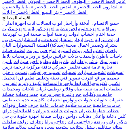
عامر
الخط الأخضر » البطوف
الخط الأخضر » الجولان
الخط الأخضر
» الشارون
الخط الأخضر » القدس
الخط الأخضر » نتانيا والخضيرة
الخط الأخضر » بئر السبع
الخط الأخضر » ايلات
اقسام المصالح
.. جميع الاقسام ..
أدخنة وأراجيل
ابواب
اتصالات
اثاث
اجهزة انذار
ومراقبة
اجهزة خلوية
اجهزة طبية
اجهزة كهربائية
اجهزة مكتبية
احذية
اختام
اخشاب
ادوات رياضية
ادوات صحية
ادوات كهربائية
ادوات منزلية
ادوية
ازهار
استشارات هندسية
استشارات وتدريب
استيراد وتصدير
اعمال صحية (سباكة)
اقمشة
اكسسوارات
البان
واجبان
العاب
الكترونيات
المنيوم
انتاج فني
انترنت
انظمة حماية
باصات
باطون واسمنت
بدلات عرائس
برابيج
براويز
برمجيات
بلاط
وسيراميك
بناشر واطارات
بنك
بوظة
بيطرة
تاجير سيارات
تامين
تجارة عامة
تحف
تخليص جمركي
تدفئة مركزية
ترجمة
تزيين
تسجيلات
تشحيم سيارات
تصفيات
تصميم جرافيكس
تصميم داخلي
تصميم مواقع انترنت
تصوير فني
تعبئة وتغليف
تعليم فن التجميل
تكسي
تكنولوجيا الخرائط واجهزة المساحة
تكييف وتبريد
تلفزيون
تنظيفات العامة
تنقية مياه وفلاتر
توظيف
ثريات
ثلاجات ومجمدات
جامعات وكليات
حج وعمرة
حجر ورخام
حديد وحدادة
حضانة
حفريات
حلويات
حيوانات ولوازمها
خدمات اكاديمية
خدمات تنظيف
خدمات جامعية
خدمات طلابية
خدمات عامة
خزف
خضار وفواكه
خطاط
خطوط طيران
خلويات
خياطة
خيزران
دباغة الجلود
دراي
كلين
دعاية واعلان
دهانات
دواجن
دورات صيانة اجهزة خلوية
دي جي
ديكور
راديو
روضة
زجاج سيارات
زجاج ومرايا
زخارف
زراعة
ساعات
ستائر
ستانلس ستيل
ستلايت
ستوديو
سجاد وموكيت
سلالم
سلامة