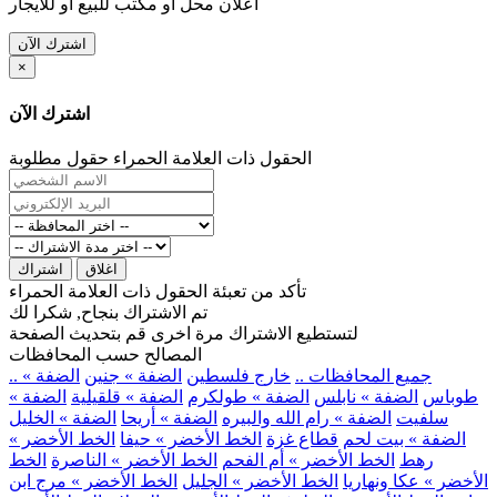
اعلان محل او مكتب للبيع او للايجار
اشترك الآن
×
اشترك الآن
الحقول ذات العلامة الحمراء حقول مطلوبة
اغلاق
اشتراك
تأكد من تعبئة الحقول ذات العلامة الحمراء
تم الاشتراك بنجاح, شكرا لك
لتستطيع الاشتراك مرة اخرى قم بتحديث الصفحة
المصالح حسب المحافظات
.. جميع المحافظات ..
خارج فلسطين
الضفة » جنين
الضفة »
طوباس
الضفة » نابلس
الضفة » طولكرم
الضفة » قلقيلية
الضفة »
سلفيت
الضفة » رام الله والبيره
الضفة » أريحا
الضفة » الخليل
الضفة » بيت لحم
قطاع غزة
الخط الأخضر » حيفا
الخط الأخضر »
رهط
الخط الأخضر » أم الفحم
الخط الأخضر » الناصرة
الخط
الأخضر » عكا ونهاريا
الخط الأخضر » الجليل
الخط الأخضر » مرج ابن