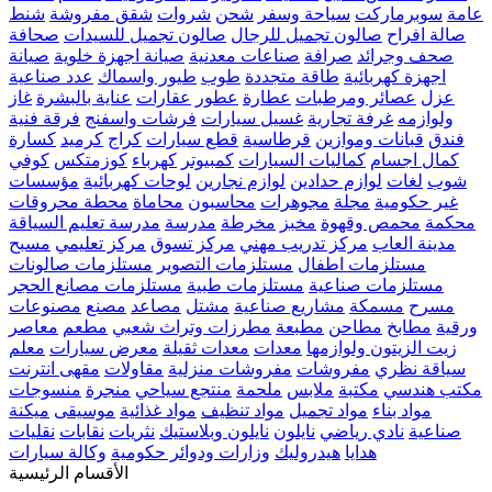
عامة
سوبرماركت
سياحة وسفر
شحن
شروات
شقق مفروشة
شنط
صالة افراح
صالون تجميل للرجال
صالون تجميل للسيدات
صحافة
صحف وجرائد
صرافة
صناعات معدنية
صيانة اجهزة خلوية
صيانة
اجهزة كهربائية
طاقة متجددة
طوب
طيور واسماك
عدد صناعية
عزل
عصائر ومرطبات
عطارة
عطور
عقارات
عناية بالبشرة
غاز
ولوازمه
غرفة تجارية
غسيل سيارات
فرشات واسفنج
فرقة فنية
فندق
قبانات وموازين
قرطاسية
قطع سيارات
كراج
كرميد
كسارة
كمال اجسام
كماليات السيارات
كمبيوتر
كهرباء
كوزمتكس
كوفي
شوب
لغات
لوازم حدادين
لوازم نجارين
لوحات كهربائية
مؤسسات
غير حكومية
مجلة
مجوهرات
محاسبون
محاماة
محطة محروقات
محكمة
محمص وقهوة
مخبز
مخرطة
مدرسة
مدرسة تعليم السياقة
مدينة العاب
مركز تدريب مهني
مركز تسوق
مركز تعليمي
مسبح
مستلزمات اطفال
مستلزمات التصوير
مستلزمات صالونات
مستلزمات صناعية
مستلزمات طبية
مستلزمات مصانع الحجر
مسرح
مسمكة
مشاريع صناعية
مشتل
مصاعد
مصنع
مصنوعات
ورقية
مطابخ
مطاحن
مطبعة
مطرزات وتراث شعبي
مطعم
معاصر
زيت الزيتون ولوازمها
معدات
معدات ثقيلة
معرض سيارات
معلم
سياقة نظري
مفروشات
مفروشات منزلية
مقاولات
مقهى انترنت
مكتب هندسي
مكتبة
ملابس
ملحمة
منتجع سياحي
منجرة
منسوجات
مواد بناء
مواد تجميل
مواد تنظيف
مواد غذائية
موسيقى
ميكنة
صناعية
نادي رياضي
نايلون
نايلون وبلاستيك
نثريات
نقابات
نقليات
هدايا
هيدروليك
وزارات ودوائر حكومية
وكالة سيارات
الأقسام الرئيسية