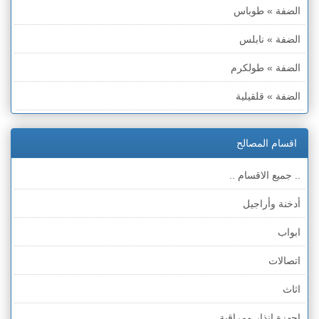
الضفة » طوباس
الضفة » نابلس
الضفة » طولكرم
الضفة » قلقيلية
الضفة » سلفيت
اقسام المصالح
الضفة » رام الله والبيره
.. جميع الاقسام ..
الضفة » أريحا
أدخنة وأراجيل
الضفة » الخليل
ابواب
الضفة » بيت لحم
اتصالات
قطاع غزة
اثاث
الخط الأخضر » حيفا
اجهزة انذار ومراقبة