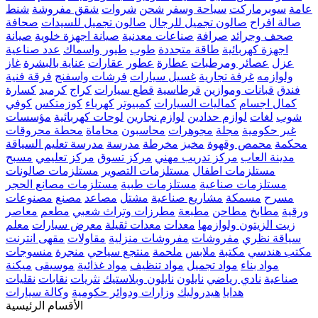
عامة
سوبرماركت
سياحة وسفر
شحن
شروات
شقق مفروشة
شنط
صالة افراح
صالون تجميل للرجال
صالون تجميل للسيدات
صحافة
صحف وجرائد
صرافة
صناعات معدنية
صيانة اجهزة خلوية
صيانة
اجهزة كهربائية
طاقة متجددة
طوب
طيور واسماك
عدد صناعية
عزل
عصائر ومرطبات
عطارة
عطور
عقارات
عناية بالبشرة
غاز
ولوازمه
غرفة تجارية
غسيل سيارات
فرشات واسفنج
فرقة فنية
فندق
قبانات وموازين
قرطاسية
قطع سيارات
كراج
كرميد
كسارة
كمال اجسام
كماليات السيارات
كمبيوتر
كهرباء
كوزمتكس
كوفي
شوب
لغات
لوازم حدادين
لوازم نجارين
لوحات كهربائية
مؤسسات
غير حكومية
مجلة
مجوهرات
محاسبون
محاماة
محطة محروقات
محكمة
محمص وقهوة
مخبز
مخرطة
مدرسة
مدرسة تعليم السياقة
مدينة العاب
مركز تدريب مهني
مركز تسوق
مركز تعليمي
مسبح
مستلزمات اطفال
مستلزمات التصوير
مستلزمات صالونات
مستلزمات صناعية
مستلزمات طبية
مستلزمات مصانع الحجر
مسرح
مسمكة
مشاريع صناعية
مشتل
مصاعد
مصنع
مصنوعات
ورقية
مطابخ
مطاحن
مطبعة
مطرزات وتراث شعبي
مطعم
معاصر
زيت الزيتون ولوازمها
معدات
معدات ثقيلة
معرض سيارات
معلم
سياقة نظري
مفروشات
مفروشات منزلية
مقاولات
مقهى انترنت
مكتب هندسي
مكتبة
ملابس
ملحمة
منتجع سياحي
منجرة
منسوجات
مواد بناء
مواد تجميل
مواد تنظيف
مواد غذائية
موسيقى
ميكنة
صناعية
نادي رياضي
نايلون
نايلون وبلاستيك
نثريات
نقابات
نقليات
هدايا
هيدروليك
وزارات ودوائر حكومية
وكالة سيارات
الأقسام الرئيسية