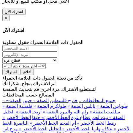
اعلان محل او مكتب للبيع او للايجار
اشترك الآن
×
اشترك الآن
الحقول ذات العلامة الحمراء حقول مطلوبة
اغلاق
اشتراك
تأكد من تعبئة الحقول ذات العلامة الحمراء
تم الاشتراك بنجاح, شكرا لك
لتستطيع الاشتراك مرة اخرى قم بتحديث الصفحة
المصالح حسب المحافظات
.. جميع المحافظات ..
خارج فلسطين
الضفة » جنين
الضفة »
طوباس
الضفة » نابلس
الضفة » طولكرم
الضفة » قلقيلية
الضفة »
سلفيت
الضفة » رام الله والبيره
الضفة » أريحا
الضفة » الخليل
الضفة » بيت لحم
قطاع غزة
الخط الأخضر » حيفا
الخط الأخضر »
رهط
الخط الأخضر » أم الفحم
الخط الأخضر » الناصرة
الخط
الأخضر » عكا ونهاريا
الخط الأخضر » الجليل
الخط الأخضر » مرج ابن