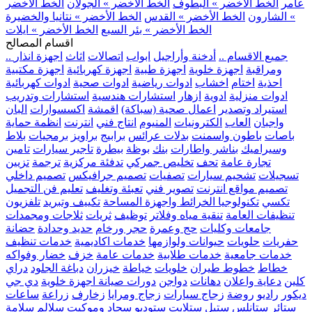
عامر
الخط الأخضر » البطوف
الخط الأخضر » الجولان
الخط الأخضر
» الشارون
الخط الأخضر » القدس
الخط الأخضر » نتانيا والخضيرة
الخط الأخضر » بئر السبع
الخط الأخضر » ايلات
اقسام المصالح
.. جميع الاقسام ..
أدخنة وأراجيل
ابواب
اتصالات
اثاث
اجهزة انذار
ومراقبة
اجهزة خلوية
اجهزة طبية
اجهزة كهربائية
اجهزة مكتبية
احذية
اختام
اخشاب
ادوات رياضية
ادوات صحية
ادوات كهربائية
ادوات منزلية
ادوية
ازهار
استشارات هندسية
استشارات وتدريب
استيراد وتصدير
اعمال صحية (سباكة)
اقمشة
اكسسوارات
البان
واجبان
العاب
الكترونيات
المنيوم
انتاج فني
انترنت
انظمة حماية
باصات
باطون واسمنت
بدلات عرائس
برابيج
براويز
برمجيات
بلاط
وسيراميك
بناشر واطارات
بنك
بوظة
بيطرة
تاجير سيارات
تامين
تجارة عامة
تحف
تخليص جمركي
تدفئة مركزية
ترجمة
تزيين
تسجيلات
تشحيم سيارات
تصفيات
تصميم جرافيكس
تصميم داخلي
تصميم مواقع انترنت
تصوير فني
تعبئة وتغليف
تعليم فن التجميل
تكسي
تكنولوجيا الخرائط واجهزة المساحة
تكييف وتبريد
تلفزيون
تنظيفات العامة
تنقية مياه وفلاتر
توظيف
ثريات
ثلاجات ومجمدات
جامعات وكليات
حج وعمرة
حجر ورخام
حديد وحدادة
حضانة
حفريات
حلويات
حيوانات ولوازمها
خدمات اكاديمية
خدمات تنظيف
خدمات جامعية
خدمات طلابية
خدمات عامة
خزف
خضار وفواكه
خطاط
خطوط طيران
خلويات
خياطة
خيزران
دباغة الجلود
دراي
كلين
دعاية واعلان
دهانات
دواجن
دورات صيانة اجهزة خلوية
دي جي
ديكور
راديو
روضة
زجاج سيارات
زجاج ومرايا
زخارف
زراعة
ساعات
ستائر
ستانلس ستيل
ستلايت
ستوديو
سجاد وموكيت
سلالم
سلامة