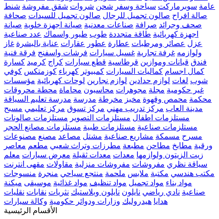
عامة
سوبرماركت
سياحة وسفر
شحن
شروات
شقق مفروشة
شنط
صالة افراح
صالون تجميل للرجال
صالون تجميل للسيدات
صحافة
صحف وجرائد
صرافة
صناعات معدنية
صيانة اجهزة خلوية
صيانة
اجهزة كهربائية
طاقة متجددة
طوب
طيور واسماك
عدد صناعية
عزل
عصائر ومرطبات
عطارة
عطور
عقارات
عناية بالبشرة
غاز
ولوازمه
غرفة تجارية
غسيل سيارات
فرشات واسفنج
فرقة فنية
فندق
قبانات وموازين
قرطاسية
قطع سيارات
كراج
كرميد
كسارة
كمال اجسام
كماليات السيارات
كمبيوتر
كهرباء
كوزمتكس
كوفي
شوب
لغات
لوازم حدادين
لوازم نجارين
لوحات كهربائية
مؤسسات
غير حكومية
مجلة
مجوهرات
محاسبون
محاماة
محطة محروقات
محكمة
محمص وقهوة
مخبز
مخرطة
مدرسة
مدرسة تعليم السياقة
مدينة العاب
مركز تدريب مهني
مركز تسوق
مركز تعليمي
مسبح
مستلزمات اطفال
مستلزمات التصوير
مستلزمات صالونات
مستلزمات صناعية
مستلزمات طبية
مستلزمات مصانع الحجر
مسرح
مسمكة
مشاريع صناعية
مشتل
مصاعد
مصنع
مصنوعات
ورقية
مطابخ
مطاحن
مطبعة
مطرزات وتراث شعبي
مطعم
معاصر
زيت الزيتون ولوازمها
معدات
معدات ثقيلة
معرض سيارات
معلم
سياقة نظري
مفروشات
مفروشات منزلية
مقاولات
مقهى انترنت
مكتب هندسي
مكتبة
ملابس
ملحمة
منتجع سياحي
منجرة
منسوجات
مواد بناء
مواد تجميل
مواد تنظيف
مواد غذائية
موسيقى
ميكنة
صناعية
نادي رياضي
نايلون
نايلون وبلاستيك
نثريات
نقابات
نقليات
هدايا
هيدروليك
وزارات ودوائر حكومية
وكالة سيارات
الأقسام الرئيسية