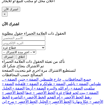
اعلان محل او مكتب للبيع او للايجار
اشترك الآن
×
اشترك الآن
الحقول ذات العلامة الحمراء حقول مطلوبة
اغلاق
اشتراك
تأكد من تعبئة الحقول ذات العلامة الحمراء
تم الاشتراك بنجاح, شكرا لك
لتستطيع الاشتراك مرة اخرى قم بتحديث الصفحة
المصالح حسب المحافظات
.. جميع المحافظات ..
خارج فلسطين
الضفة » جنين
الضفة »
طوباس
الضفة » نابلس
الضفة » طولكرم
الضفة » قلقيلية
الضفة »
سلفيت
الضفة » رام الله والبيره
الضفة » أريحا
الضفة » الخليل
الضفة » بيت لحم
قطاع غزة
الخط الأخضر » حيفا
الخط الأخضر »
رهط
الخط الأخضر » أم الفحم
الخط الأخضر » الناصرة
الخط
الأخضر » عكا ونهاريا
الخط الأخضر » الجليل
الخط الأخضر » مرج ابن