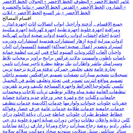
عامر
الخط الأخضر » البطوف
الخط الأخضر » الجولان
الخط الأخضر
» الشارون
الخط الأخضر » القدس
الخط الأخضر » نتانيا والخضيرة
الخط الأخضر » بئر السبع
الخط الأخضر » ايلات
اقسام المصالح
.. جميع الاقسام ..
أدخنة وأراجيل
ابواب
اتصالات
اثاث
اجهزة انذار
ومراقبة
اجهزة خلوية
اجهزة طبية
اجهزة كهربائية
اجهزة مكتبية
احذية
اختام
اخشاب
ادوات رياضية
ادوات صحية
ادوات كهربائية
ادوات منزلية
ادوية
ازهار
استشارات هندسية
استشارات وتدريب
استيراد وتصدير
اعمال صحية (سباكة)
اقمشة
اكسسوارات
البان
واجبان
العاب
الكترونيات
المنيوم
انتاج فني
انترنت
انظمة حماية
باصات
باطون واسمنت
بدلات عرائس
برابيج
براويز
برمجيات
بلاط
وسيراميك
بناشر واطارات
بنك
بوظة
بيطرة
تاجير سيارات
تامين
تجارة عامة
تحف
تخليص جمركي
تدفئة مركزية
ترجمة
تزيين
تسجيلات
تشحيم سيارات
تصفيات
تصميم جرافيكس
تصميم داخلي
تصميم مواقع انترنت
تصوير فني
تعبئة وتغليف
تعليم فن التجميل
تكسي
تكنولوجيا الخرائط واجهزة المساحة
تكييف وتبريد
تلفزيون
تنظيفات العامة
تنقية مياه وفلاتر
توظيف
ثريات
ثلاجات ومجمدات
جامعات وكليات
حج وعمرة
حجر ورخام
حديد وحدادة
حضانة
حفريات
حلويات
حيوانات ولوازمها
خدمات اكاديمية
خدمات تنظيف
خدمات جامعية
خدمات طلابية
خدمات عامة
خزف
خضار وفواكه
خطاط
خطوط طيران
خلويات
خياطة
خيزران
دباغة الجلود
دراي
كلين
دعاية واعلان
دهانات
دواجن
دورات صيانة اجهزة خلوية
دي جي
ديكور
راديو
روضة
زجاج سيارات
زجاج ومرايا
زخارف
زراعة
ساعات
ستائر
ستانلس ستيل
ستلايت
ستوديو
سجاد وموكيت
سلالم
سلامة