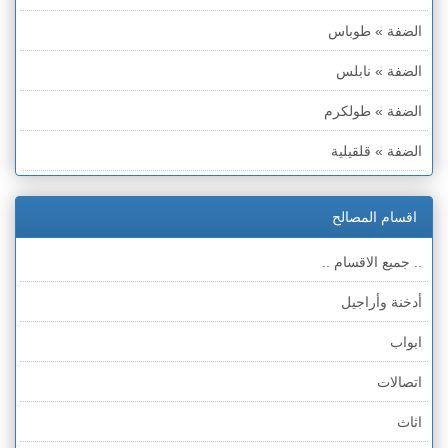
الضفة » طوباس
الضفة » نابلس
الضفة » طولكرم
الضفة » قلقيلية
الضفة » سلفيت
اقسام المصالح
الضفة » رام الله والبيره
.. جميع الاقسام ..
الضفة » أريحا
أدخنة وأراجيل
الضفة » الخليل
ابواب
الضفة » بيت لحم
اتصالات
قطاع غزة
اثاث
الخط الأخضر » حيفا