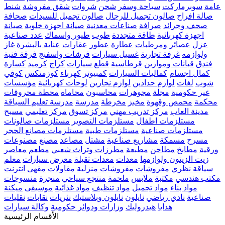
عامة
سوبرماركت
سياحة وسفر
شحن
شروات
شقق مفروشة
شنط
صالة افراح
صالون تجميل للرجال
صالون تجميل للسيدات
صحافة
صحف وجرائد
صرافة
صناعات معدنية
صيانة اجهزة خلوية
صيانة
اجهزة كهربائية
طاقة متجددة
طوب
طيور واسماك
عدد صناعية
عزل
عصائر ومرطبات
عطارة
عطور
عقارات
عناية بالبشرة
غاز
ولوازمه
غرفة تجارية
غسيل سيارات
فرشات واسفنج
فرقة فنية
فندق
قبانات وموازين
قرطاسية
قطع سيارات
كراج
كرميد
كسارة
كمال اجسام
كماليات السيارات
كمبيوتر
كهرباء
كوزمتكس
كوفي
شوب
لغات
لوازم حدادين
لوازم نجارين
لوحات كهربائية
مؤسسات
غير حكومية
مجلة
مجوهرات
محاسبون
محاماة
محطة محروقات
محكمة
محمص وقهوة
مخبز
مخرطة
مدرسة
مدرسة تعليم السياقة
مدينة العاب
مركز تدريب مهني
مركز تسوق
مركز تعليمي
مسبح
مستلزمات اطفال
مستلزمات التصوير
مستلزمات صالونات
مستلزمات صناعية
مستلزمات طبية
مستلزمات مصانع الحجر
مسرح
مسمكة
مشاريع صناعية
مشتل
مصاعد
مصنع
مصنوعات
ورقية
مطابخ
مطاحن
مطبعة
مطرزات وتراث شعبي
مطعم
معاصر
زيت الزيتون ولوازمها
معدات
معدات ثقيلة
معرض سيارات
معلم
سياقة نظري
مفروشات
مفروشات منزلية
مقاولات
مقهى انترنت
مكتب هندسي
مكتبة
ملابس
ملحمة
منتجع سياحي
منجرة
منسوجات
مواد بناء
مواد تجميل
مواد تنظيف
مواد غذائية
موسيقى
ميكنة
صناعية
نادي رياضي
نايلون
نايلون وبلاستيك
نثريات
نقابات
نقليات
هدايا
هيدروليك
وزارات ودوائر حكومية
وكالة سيارات
الأقسام الرئيسية