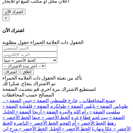
اعلان محل او مكتب للبيع او للايجار
اشترك الآن
×
اشترك الآن
الحقول ذات العلامة الحمراء حقول مطلوبة
اغلاق
اشتراك
تأكد من تعبئة الحقول ذات العلامة الحمراء
تم الاشتراك بنجاح, شكرا لك
لتستطيع الاشتراك مرة اخرى قم بتحديث الصفحة
المصالح حسب المحافظات
.. جميع المحافظات ..
خارج فلسطين
الضفة » جنين
الضفة »
طوباس
الضفة » نابلس
الضفة » طولكرم
الضفة » قلقيلية
الضفة »
سلفيت
الضفة » رام الله والبيره
الضفة » أريحا
الضفة » الخليل
الضفة » بيت لحم
قطاع غزة
الخط الأخضر » حيفا
الخط الأخضر »
رهط
الخط الأخضر » أم الفحم
الخط الأخضر » الناصرة
الخط
الأخضر » عكا ونهاريا
الخط الأخضر » الجليل
الخط الأخضر » مرج ابن