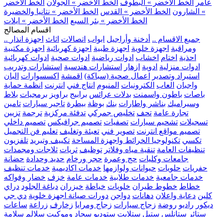
عامر
الخط الأخضر » البطوف
الخط الأخضر » الجولان
الخط الأخضر
» الشارون
الخط الأخضر » القدس
الخط الأخضر » نتانيا والخضيرة
الخط الأخضر » بئر السبع
الخط الأخضر » ايلات
اقسام المصالح
.. جميع الاقسام ..
أدخنة وأراجيل
ابواب
اتصالات
اثاث
اجهزة انذار
ومراقبة
اجهزة خلوية
اجهزة طبية
اجهزة كهربائية
اجهزة مكتبية
احذية
اختام
اخشاب
ادوات رياضية
ادوات صحية
ادوات كهربائية
ادوات منزلية
ادوية
ازهار
استشارات هندسية
استشارات وتدريب
استيراد وتصدير
اعمال صحية (سباكة)
اقمشة
اكسسوارات
البان
واجبان
العاب
الكترونيات
المنيوم
انتاج فني
انترنت
انظمة حماية
باصات
باطون واسمنت
بدلات عرائس
برابيج
براويز
برمجيات
بلاط
وسيراميك
بناشر واطارات
بنك
بوظة
بيطرة
تاجير سيارات
تامين
تجارة عامة
تحف
تخليص جمركي
تدفئة مركزية
ترجمة
تزيين
تسجيلات
تشحيم سيارات
تصفيات
تصميم جرافيكس
تصميم داخلي
تصميم مواقع انترنت
تصوير فني
تعبئة وتغليف
تعليم فن التجميل
تكسي
تكنولوجيا الخرائط واجهزة المساحة
تكييف وتبريد
تلفزيون
تنظيفات العامة
تنقية مياه وفلاتر
توظيف
ثريات
ثلاجات ومجمدات
جامعات وكليات
حج وعمرة
حجر ورخام
حديد وحدادة
حضانة
حفريات
حلويات
حيوانات ولوازمها
خدمات اكاديمية
خدمات تنظيف
خدمات جامعية
خدمات طلابية
خدمات عامة
خزف
خضار وفواكه
خطاط
خطوط طيران
خلويات
خياطة
خيزران
دباغة الجلود
دراي
كلين
دعاية واعلان
دهانات
دواجن
دورات صيانة اجهزة خلوية
دي جي
ديكور
راديو
روضة
زجاج سيارات
زجاج ومرايا
زخارف
زراعة
ساعات
ستائر
ستانلس ستيل
ستلايت
ستوديو
سجاد وموكيت
سلالم
سلامة