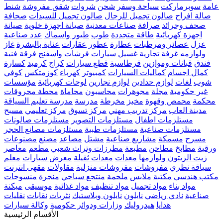
عامة
سوبرماركت
سياحة وسفر
شحن
شروات
شقق مفروشة
شنط
صالة افراح
صالون تجميل للرجال
صالون تجميل للسيدات
صحافة
صحف وجرائد
صرافة
صناعات معدنية
صيانة اجهزة خلوية
صيانة
اجهزة كهربائية
طاقة متجددة
طوب
طيور واسماك
عدد صناعية
عزل
عصائر ومرطبات
عطارة
عطور
عقارات
عناية بالبشرة
غاز
ولوازمه
غرفة تجارية
غسيل سيارات
فرشات واسفنج
فرقة فنية
فندق
قبانات وموازين
قرطاسية
قطع سيارات
كراج
كرميد
كسارة
كمال اجسام
كماليات السيارات
كمبيوتر
كهرباء
كوزمتكس
كوفي
شوب
لغات
لوازم حدادين
لوازم نجارين
لوحات كهربائية
مؤسسات
غير حكومية
مجلة
مجوهرات
محاسبون
محاماة
محطة محروقات
محكمة
محمص وقهوة
مخبز
مخرطة
مدرسة
مدرسة تعليم السياقة
مدينة العاب
مركز تدريب مهني
مركز تسوق
مركز تعليمي
مسبح
مستلزمات اطفال
مستلزمات التصوير
مستلزمات صالونات
مستلزمات صناعية
مستلزمات طبية
مستلزمات مصانع الحجر
مسرح
مسمكة
مشاريع صناعية
مشتل
مصاعد
مصنع
مصنوعات
ورقية
مطابخ
مطاحن
مطبعة
مطرزات وتراث شعبي
مطعم
معاصر
زيت الزيتون ولوازمها
معدات
معدات ثقيلة
معرض سيارات
معلم
سياقة نظري
مفروشات
مفروشات منزلية
مقاولات
مقهى انترنت
مكتب هندسي
مكتبة
ملابس
ملحمة
منتجع سياحي
منجرة
منسوجات
مواد بناء
مواد تجميل
مواد تنظيف
مواد غذائية
موسيقى
ميكنة
صناعية
نادي رياضي
نايلون
نايلون وبلاستيك
نثريات
نقابات
نقليات
هدايا
هيدروليك
وزارات ودوائر حكومية
وكالة سيارات
الأقسام الرئيسية