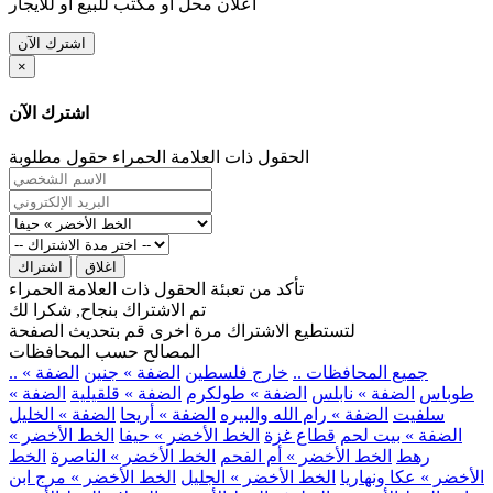
اعلان محل او مكتب للبيع او للايجار
اشترك الآن
×
اشترك الآن
الحقول ذات العلامة الحمراء حقول مطلوبة
اغلاق
اشتراك
تأكد من تعبئة الحقول ذات العلامة الحمراء
تم الاشتراك بنجاح, شكرا لك
لتستطيع الاشتراك مرة اخرى قم بتحديث الصفحة
المصالح حسب المحافظات
.. جميع المحافظات ..
خارج فلسطين
الضفة » جنين
الضفة »
طوباس
الضفة » نابلس
الضفة » طولكرم
الضفة » قلقيلية
الضفة »
سلفيت
الضفة » رام الله والبيره
الضفة » أريحا
الضفة » الخليل
الضفة » بيت لحم
قطاع غزة
الخط الأخضر » حيفا
الخط الأخضر »
رهط
الخط الأخضر » أم الفحم
الخط الأخضر » الناصرة
الخط
الأخضر » عكا ونهاريا
الخط الأخضر » الجليل
الخط الأخضر » مرج ابن