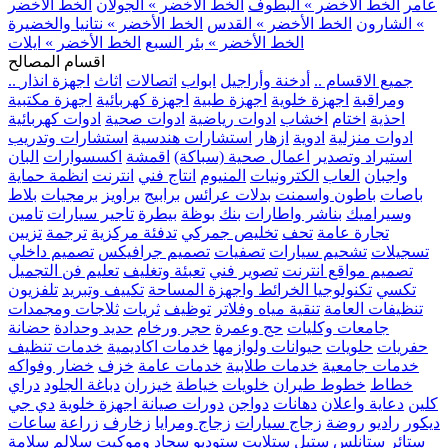
عامر
الخط الأخضر » البطوف
الخط الأخضر » الجولان
الخط الأخضر
» الشارون
الخط الأخضر » القدس
الخط الأخضر » نتانيا والخضيرة
الخط الأخضر » بئر السبع
الخط الأخضر » ايلات
اقسام المصالح
.. جميع الاقسام ..
أدخنة وأراجيل
ابواب
اتصالات
اثاث
اجهزة انذار
ومراقبة
اجهزة خلوية
اجهزة طبية
اجهزة كهربائية
اجهزة مكتبية
احذية
اختام
اخشاب
ادوات رياضية
ادوات صحية
ادوات كهربائية
ادوات منزلية
ادوية
ازهار
استشارات هندسية
استشارات وتدريب
استيراد وتصدير
اعمال صحية (سباكة)
اقمشة
اكسسوارات
البان
واجبان
العاب
الكترونيات
المنيوم
انتاج فني
انترنت
انظمة حماية
باصات
باطون واسمنت
بدلات عرائس
برابيج
براويز
برمجيات
بلاط
وسيراميك
بناشر واطارات
بنك
بوظة
بيطرة
تاجير سيارات
تامين
تجارة عامة
تحف
تخليص جمركي
تدفئة مركزية
ترجمة
تزيين
تسجيلات
تشحيم سيارات
تصفيات
تصميم جرافيكس
تصميم داخلي
تصميم مواقع انترنت
تصوير فني
تعبئة وتغليف
تعليم فن التجميل
تكسي
تكنولوجيا الخرائط واجهزة المساحة
تكييف وتبريد
تلفزيون
تنظيفات العامة
تنقية مياه وفلاتر
توظيف
ثريات
ثلاجات ومجمدات
جامعات وكليات
حج وعمرة
حجر ورخام
حديد وحدادة
حضانة
حفريات
حلويات
حيوانات ولوازمها
خدمات اكاديمية
خدمات تنظيف
خدمات جامعية
خدمات طلابية
خدمات عامة
خزف
خضار وفواكه
خطاط
خطوط طيران
خلويات
خياطة
خيزران
دباغة الجلود
دراي
كلين
دعاية واعلان
دهانات
دواجن
دورات صيانة اجهزة خلوية
دي جي
ديكور
راديو
روضة
زجاج سيارات
زجاج ومرايا
زخارف
زراعة
ساعات
ستائر
ستانلس ستيل
ستلايت
ستوديو
سجاد وموكيت
سلالم
سلامة