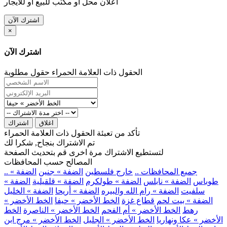
اعلان محل او مكتب للبيع او للايجار
اشترك الآن
×
اشترك الآن
الحقول ذات العلامة الحمراء حقول مطلوبة
اغلاق
اشتراك
تأكد من تعبئة الحقول ذات العلامة الحمراء
تم الاشتراك بنجاح, شكرا لك
لتستطيع الاشتراك مرة اخرى قم بتحديث الصفحة
المصالح حسب المحافظات
.. جميع المحافظات ..
خارج فلسطين
الضفة » جنين
الضفة »
طوباس
الضفة » نابلس
الضفة » طولكرم
الضفة » قلقيلية
الضفة »
سلفيت
الضفة » رام الله والبيره
الضفة » أريحا
الضفة » الخليل
الضفة » بيت لحم
قطاع غزة
الخط الأخضر » حيفا
الخط الأخضر »
رهط
الخط الأخضر » أم الفحم
الخط الأخضر » الناصرة
الخط
الأخضر » عكا ونهاريا
الخط الأخضر » الجليل
الخط الأخضر » مرج ابن