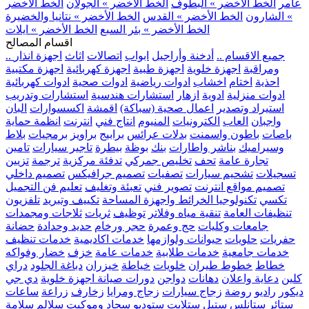
عامر
الخط الأخضر » البطوف
الخط الأخضر » الجولان
الخط الأخضر
» الشارون
الخط الأخضر » القدس
الخط الأخضر » نتانيا والخضيرة
الخط الأخضر » بئر السبع
الخط الأخضر » ايلات
اقسام المصالح
.. جميع الاقسام ..
أدخنة وأراجيل
ابواب
اتصالات
اثاث
اجهزة انذار
ومراقبة
اجهزة خلوية
اجهزة طبية
اجهزة كهربائية
اجهزة مكتبية
احذية
اختام
اخشاب
ادوات رياضية
ادوات صحية
ادوات كهربائية
ادوات منزلية
ادوية
ازهار
استشارات هندسية
استشارات وتدريب
استيراد وتصدير
اعمال صحية (سباكة)
اقمشة
اكسسوارات
البان
واجبان
العاب
الكترونيات
المنيوم
انتاج فني
انترنت
انظمة حماية
باصات
باطون واسمنت
بدلات عرائس
برابيج
براويز
برمجيات
بلاط
وسيراميك
بناشر واطارات
بنك
بوظة
بيطرة
تاجير سيارات
تامين
تجارة عامة
تحف
تخليص جمركي
تدفئة مركزية
ترجمة
تزيين
تسجيلات
تشحيم سيارات
تصفيات
تصميم جرافيكس
تصميم داخلي
تصميم مواقع انترنت
تصوير فني
تعبئة وتغليف
تعليم فن التجميل
تكسي
تكنولوجيا الخرائط واجهزة المساحة
تكييف وتبريد
تلفزيون
تنظيفات العامة
تنقية مياه وفلاتر
توظيف
ثريات
ثلاجات ومجمدات
جامعات وكليات
حج وعمرة
حجر ورخام
حديد وحدادة
حضانة
حفريات
حلويات
حيوانات ولوازمها
خدمات اكاديمية
خدمات تنظيف
خدمات جامعية
خدمات طلابية
خدمات عامة
خزف
خضار وفواكه
خطاط
خطوط طيران
خلويات
خياطة
خيزران
دباغة الجلود
دراي
كلين
دعاية واعلان
دهانات
دواجن
دورات صيانة اجهزة خلوية
دي جي
ديكور
راديو
روضة
زجاج سيارات
زجاج ومرايا
زخارف
زراعة
ساعات
ستائر
ستانلس ستيل
ستلايت
ستوديو
سجاد وموكيت
سلالم
سلامة