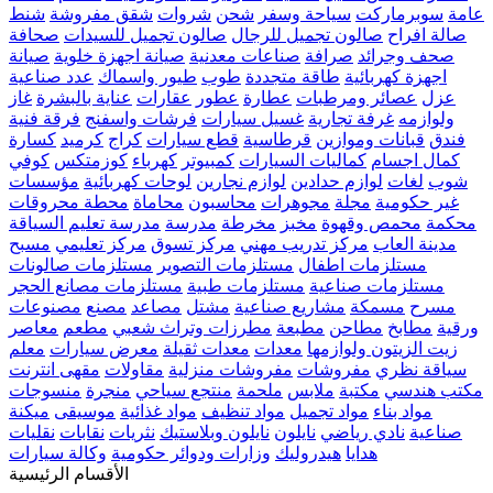
عامة
سوبرماركت
سياحة وسفر
شحن
شروات
شقق مفروشة
شنط
صالة افراح
صالون تجميل للرجال
صالون تجميل للسيدات
صحافة
صحف وجرائد
صرافة
صناعات معدنية
صيانة اجهزة خلوية
صيانة
اجهزة كهربائية
طاقة متجددة
طوب
طيور واسماك
عدد صناعية
عزل
عصائر ومرطبات
عطارة
عطور
عقارات
عناية بالبشرة
غاز
ولوازمه
غرفة تجارية
غسيل سيارات
فرشات واسفنج
فرقة فنية
فندق
قبانات وموازين
قرطاسية
قطع سيارات
كراج
كرميد
كسارة
كمال اجسام
كماليات السيارات
كمبيوتر
كهرباء
كوزمتكس
كوفي
شوب
لغات
لوازم حدادين
لوازم نجارين
لوحات كهربائية
مؤسسات
غير حكومية
مجلة
مجوهرات
محاسبون
محاماة
محطة محروقات
محكمة
محمص وقهوة
مخبز
مخرطة
مدرسة
مدرسة تعليم السياقة
مدينة العاب
مركز تدريب مهني
مركز تسوق
مركز تعليمي
مسبح
مستلزمات اطفال
مستلزمات التصوير
مستلزمات صالونات
مستلزمات صناعية
مستلزمات طبية
مستلزمات مصانع الحجر
مسرح
مسمكة
مشاريع صناعية
مشتل
مصاعد
مصنع
مصنوعات
ورقية
مطابخ
مطاحن
مطبعة
مطرزات وتراث شعبي
مطعم
معاصر
زيت الزيتون ولوازمها
معدات
معدات ثقيلة
معرض سيارات
معلم
سياقة نظري
مفروشات
مفروشات منزلية
مقاولات
مقهى انترنت
مكتب هندسي
مكتبة
ملابس
ملحمة
منتجع سياحي
منجرة
منسوجات
مواد بناء
مواد تجميل
مواد تنظيف
مواد غذائية
موسيقى
ميكنة
صناعية
نادي رياضي
نايلون
نايلون وبلاستيك
نثريات
نقابات
نقليات
هدايا
هيدروليك
وزارات ودوائر حكومية
وكالة سيارات
الأقسام الرئيسية