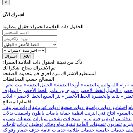
×
اشترك الآن
الحقول ذات العلامة الحمراء حقول مطلوبة
اغلاق
اشتراك
تأكد من تعبئة الحقول ذات العلامة الحمراء
تم الاشتراك بنجاح, شكرا لك
لتستطيع الاشتراك مرة اخرى قم بتحديث الصفحة
المصالح حسب المحافظات
» رام الله والبيره
الضفة » أريحا
الضفة » الخليل
الضفة » بيت لحم
خضر » الجليل
الخط الأخضر » مرج ابن عامر
الخط الأخضر » البطوف
ضر » نتانيا والخضيرة
الخط الأخضر » بئر السبع
الخط الأخضر » ايلات
اقسام المصالح
ام
اخشاب
ادوات رياضية
ادوات صحية
ادوات كهربائية
ادوات منزلية
المنيوم
انتاج فني
انترنت
انظمة حماية
باصات
باطون واسمنت
بدلات
تدفئة مركزية
ترجمة
تزيين
تسجيلات
تشحيم سيارات
تصفيات
تصميم
بريد
تلفزيون
تنظيفات العامة
تنقية مياه وفلاتر
توظيف
ثريات
ثلاجات
يف
خدمات جامعية
خدمات طلابية
خدمات عامة
خزف
خضار وفواكه