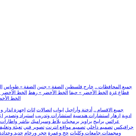
.. جميع المحافظات ..
خارج فلسطين
الضفة » جنين
الضفة » طوباس
ال
قطاع غزة
الخط الأخضر » حيفا
الخط الأخضر » رهط
الخط الأخضر »
الخط الأخض
.. جميع الاقسام ..
أدخنة وأراجيل
ابواب
اتصالات
اثاث
اجهزة انذار و
ادوية
ازهار
استشارات هندسية
استشارات وتدريب
استيراد وتصدير
اع
عرائس
برابيج
براويز
برمجيات
بلاط وسيراميك
بناشر واطارات
جرافيكس
تصميم داخلي
تصميم مواقع انترنت
تصوير فني
تعبئة وتغلي
ومجمدات
جامعات وكليات
حج وعمرة
حجر ورخام
حديد وحدادة