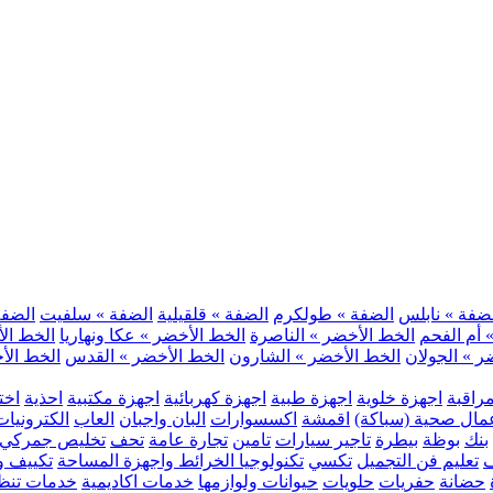
ضفة » نابلس
الضفة » طولكرم
الضفة » قلقيلية
الضفة » سلفيت
الضفة 
 أم الفحم
الخط الأخضر » الناصرة
الخط الأخضر » عكا ونهاريا
الخط الأ
ر » الجولان
الخط الأخضر » الشارون
الخط الأخضر » القدس
الخط الأخ
مراقبة
اجهزة خلوية
اجهزة طبية
اجهزة كهربائية
اجهزة مكتبية
احذية
اخت
مال صحية (سباكة)
اقمشة
اكسسوارات
البان واجبان
العاب
الكترونيات
بنك
بوظة
بيطرة
تاجير سيارات
تامين
تجارة عامة
تحف
تخليص جمركي
ف
تعليم فن التجميل
تكسي
تكنولوجيا الخرائط واجهزة المساحة
تكييف وت
حضانة
حفريات
حلويات
حيوانات ولوازمها
خدمات اكاديمية
خدمات تنظ