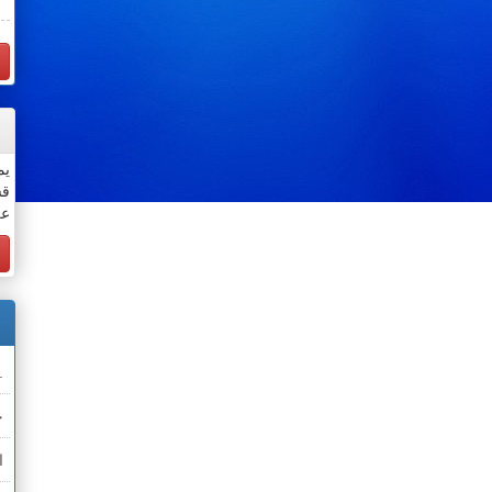
يم
قس
عن
.
خ
ا