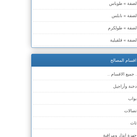
لضفة » طوباس
لضفة » نابلس
لضفة » طولكرم
لضفة » قلقيلية
لضفة » سلفيت
اقسام المصالح
لضفة » رام الله والبيره
. جميع الاقسام ..
لضفة » أريحا
دخنة وأراجيل
لضفة » الخليل
بواب
لضفة » بيت لحم
تصالات
طاع غزة
ثاث
لخط الأخضر » حيفا
جهزة انذار ومراقبة