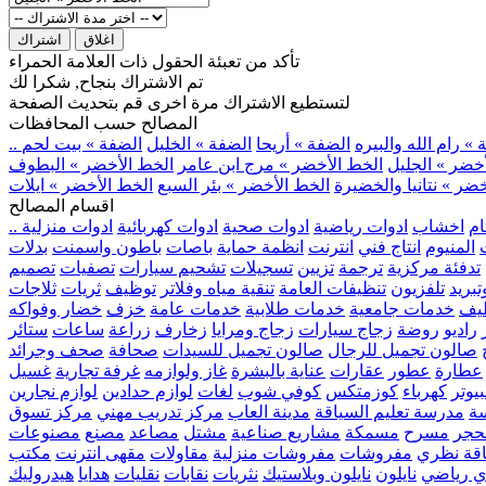
اغلاق
اشتراك
تأكد من تعبئة الحقول ذات العلامة الحمراء
تم الاشتراك بنجاح, شكرا لك
لتستطيع الاشتراك مرة اخرى قم بتحديث الصفحة
المصالح حسب المحافظات
» رام الله والبيره
الضفة » أريحا
الضفة » الخليل
الضفة » بيت لحم
خضر » الجليل
الخط الأخضر » مرج ابن عامر
الخط الأخضر » البطوف
ضر » نتانيا والخضيرة
الخط الأخضر » بئر السبع
الخط الأخضر » ايلات
اقسام المصالح
ام
اخشاب
ادوات رياضية
ادوات صحية
ادوات كهربائية
ادوات منزلية
المنيوم
انتاج فني
انترنت
انظمة حماية
باصات
باطون واسمنت
بدلات
تدفئة مركزية
ترجمة
تزيين
تسجيلات
تشحيم سيارات
تصفيات
تصميم
بريد
تلفزيون
تنظيفات العامة
تنقية مياه وفلاتر
توظيف
ثريات
ثلاجات
يف
خدمات جامعية
خدمات طلابية
خدمات عامة
خزف
خضار وفواكه
راديو
روضة
زجاج سيارات
زجاج ومرايا
زخارف
زراعة
ساعات
ستائر
صالون تجميل للرجال
صالون تجميل للسيدات
صحافة
صحف وجرائد
عطارة
عطور
عقارات
عناية بالبشرة
غاز ولوازمه
غرفة تجارية
غسيل
يوتر
كهرباء
كوزمتكس
كوفي شوب
لغات
لوازم حدادين
لوازم نجارين
ة
مدرسة تعليم السياقة
مدينة العاب
مركز تدريب مهني
مركز تسوق
حجر
مسرح
مسمكة
مشاريع صناعية
مشتل
مصاعد
مصنع
مصنوعات
اقة نظري
مفروشات
مفروشات منزلية
مقاولات
مقهى انترنت
مكتب
ي رياضي
نايلون
نايلون وبلاستيك
نثريات
نقابات
نقليات
هدايا
هيدروليك