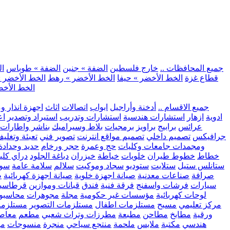
.. جميع المحافظات ..
خارج فلسطين
الضفة » جنين
الضفة » طوباس
ال
قطاع غزة
الخط الأخضر » حيفا
الخط الأخضر » رهط
الخط الأخضر »
الخط الأخض
.. جميع الاقسام ..
أدخنة وأراجيل
ابواب
اتصالات
اثاث
اجهزة انذار و
ادوية
ازهار
استشارات هندسية
استشارات وتدريب
استيراد وتصدير
اع
عرائس
برابيج
براويز
برمجيات
بلاط وسيراميك
بناشر واطارات
جرافيكس
تصميم داخلي
تصميم مواقع انترنت
تصوير فني
تعبئة وتغلي
ومجمدات
جامعات وكليات
حج وعمرة
حجر ورخام
حديد وحدادة
خطاط
خطوط طيران
خلويات
خياطة
خيزران
دباغة الجلود
دراي كلي
ستانلس ستيل
ستلايت
ستوديو
سجاد وموكيت
سلالم
سلامة عامة
سوب
صرافة
صناعات معدنية
صيانة اجهزة خلوية
صيانة اجهزة كهربائية
ط
سيارات
فرشات واسفنج
فرقة فنية
فندق
قبانات وموازين
قرطاسي
لوحات كهربائية
مؤسسات غير حكومية
مجلة
مجوهرات
محاسبو
مركز تعليمي
مسبح
مستلزمات اطفال
مستلزمات التصوير
مستلزما
ورقية
مطابخ
مطاحن
مطبعة
مطرزات وتراث شعبي
مطعم
معاصر
هندسي
مكتبة
ملابس
ملحمة
منتجع سياحي
منجرة
منسوجات
مو