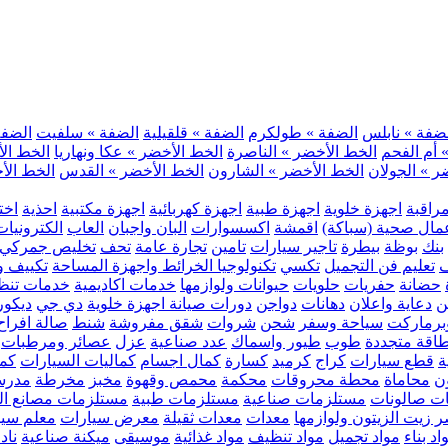
ضفة » نابلس
الضفة » طولكرم
الضفة » قلقيلية
الضفة » سلفيت
الضفة 
 أم الفحم
الخط الأخضر » الناصرة
الخط الأخضر » عكا ونهاريا
الخط الأ
ر » الجولان
الخط الأخضر » الشارون
الخط الأخضر » القدس
الخط الأخ
مراقبة
اجهزة خلوية
اجهزة طبية
اجهزة كهربائية
اجهزة مكتبية
احذية
اخت
مال صحية (سباكة)
اقمشة
اكسسوارات
البان واجبان
العاب
الكترونيات
بنك
بوظة
بيطرة
تاجير سيارات
تامين
تجارة عامة
تحف
تخليص جمركي
ف
تعليم فن التجميل
تكسي
تكنولوجيا الخرائط واجهزة المساحة
تكييف وت
حضانة
حفريات
حلويات
حيوانات ولوازمها
خدمات اكاديمية
خدمات تنظ
ن
دعاية واعلان
دهانات
دواجن
دورات صيانة اجهزة خلوية
دي جي
ديكور
رماركت
سياحة وسفر
شحن
شروات
شقق مفروشة
شنط
صالة افراح
اقة متجددة
طوب
طيور واسماك
عدد صناعية
عزل
عصائر ومرطبات
ة
قطع سيارات
كراج
كرميد
كسارة
كمال اجسام
كماليات السيارات
كمب
ن
محاماة
محطة محروقات
محكمة
محمص وقهوة
مخبز
مخرطة
مدرس
ت صالونات
مستلزمات صناعية
مستلزمات طبية
مستلزمات مصانع ال
 زيت الزيتون ولوازمها
معدات
معدات ثقيلة
معرض سيارات
معلم سي
اد بناء
مواد تجميل
مواد تنظيف
مواد غذائية
موسيقى
ميكنة صناعية
ناد