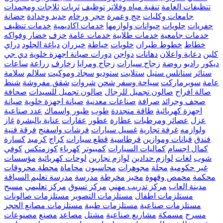
تنظيفات العامة
تنقية مياه وفلاتر
توظيف
ثريات
ثلاجات ومجمدات
جامعات وكليات
حج وعمرة
حجر ورخام
حديد وحدادة
حضانة
حفريات
حلويات
حيوانات ولوازمها
خدمات اكاديمية
خدمات تنظيف
خدمات جامعية
خدمات طلابية
خدمات عامة
خزف
خضار وفواكه
خطاط
خطوط طيران
خلويات
خياطة
خيزران
دباغة الجلود
دراي
كلين
دعاية واعلان
دهانات
دواجن
دورات صيانة اجهزة خلوية
دي جي
ديكور
راديو
روضة
زجاج سيارات
زجاج ومرايا
زخارف
زراعة
ساعات
ستائر
ستانلس ستيل
ستلايت
ستوديو
سجاد وموكيت
سلالم
سلامة
عامة
سوبرماركت
سياحة وسفر
شحن
شروات
شقق مفروشة
شنط
صالة افراح
صالون تجميل للرجال
صالون تجميل للسيدات
صحافة
صحف وجرائد
صرافة
صناعات معدنية
صيانة اجهزة خلوية
صيانة
اجهزة كهربائية
طاقة متجددة
طوب
طيور واسماك
عدد صناعية
عزل
عصائر ومرطبات
عطارة
عطور
عقارات
عناية بالبشرة
غاز
ولوازمه
غرفة تجارية
غسيل سيارات
فرشات واسفنج
فرقة فنية
فندق
قبانات وموازين
قرطاسية
قطع سيارات
كراج
كرميد
كسارة
كمال اجسام
كماليات السيارات
كمبيوتر
كهرباء
كوزمتكس
كوفي
شوب
لغات
لوازم حدادين
لوازم نجارين
لوحات كهربائية
مؤسسات
غير حكومية
مجلة
مجوهرات
محاسبون
محاماة
محطة محروقات
محكمة
محمص وقهوة
مخبز
مخرطة
مدرسة
مدرسة تعليم السياقة
مدينة العاب
مركز تدريب مهني
مركز تسوق
مركز تعليمي
مسبح
مستلزمات اطفال
مستلزمات التصوير
مستلزمات صالونات
مستلزمات صناعية
مستلزمات طبية
مستلزمات مصانع الحجر
مسرح
مسمكة
مشاريع صناعية
مشتل
مصاعد
مصنع
مصنوعات