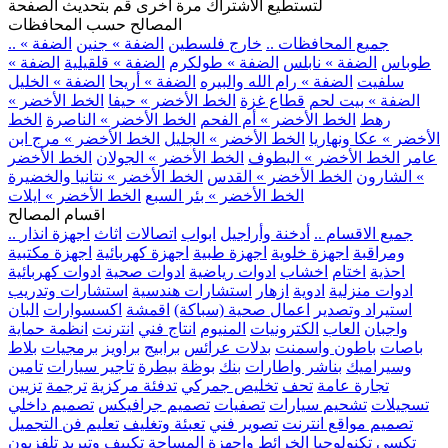
لتستطيع الاشتراك مرة اخرى قم بتحديث الصفحة
المصالح حسب المحافظات
.. جميع المحافظات ..
خارج فلسطين
الضفة » جنين
الضفة »
طوباس
الضفة » نابلس
الضفة » طولكرم
الضفة » قلقيلية
الضفة »
سلفيت
الضفة » رام الله والبيره
الضفة » أريحا
الضفة » الخليل
الضفة » بيت لحم
قطاع غزة
الخط الأخضر » حيفا
الخط الأخضر »
رهط
الخط الأخضر » أم الفحم
الخط الأخضر » الناصرة
الخط
الأخضر » عكا ونهاريا
الخط الأخضر » الجليل
الخط الأخضر » مرج ابن
عامر
الخط الأخضر » البطوف
الخط الأخضر » الجولان
الخط الأخضر
» الشارون
الخط الأخضر » القدس
الخط الأخضر » نتانيا والخضيرة
الخط الأخضر » بئر السبع
الخط الأخضر » ايلات
اقسام المصالح
.. جميع الاقسام ..
أدخنة وأراجيل
ابواب
اتصالات
اثاث
اجهزة انذار
ومراقبة
اجهزة خلوية
اجهزة طبية
اجهزة كهربائية
اجهزة مكتبية
احذية
اختام
اخشاب
ادوات رياضية
ادوات صحية
ادوات كهربائية
ادوات منزلية
ادوية
ازهار
استشارات هندسية
استشارات وتدريب
استيراد وتصدير
اعمال صحية (سباكة)
اقمشة
اكسسوارات
البان
واجبان
العاب
الكترونيات
المنيوم
انتاج فني
انترنت
انظمة حماية
باصات
باطون واسمنت
بدلات عرائس
برابيج
براويز
برمجيات
بلاط
وسيراميك
بناشر واطارات
بنك
بوظة
بيطرة
تاجير سيارات
تامين
تجارة عامة
تحف
تخليص جمركي
تدفئة مركزية
ترجمة
تزيين
تسجيلات
تشحيم سيارات
تصفيات
تصميم جرافيكس
تصميم داخلي
تصميم مواقع انترنت
تصوير فني
تعبئة وتغليف
تعليم فن التجميل
تكسي
تكنولوجيا الخرائط واجهزة المساحة
تكييف وتبريد
تلفزيون