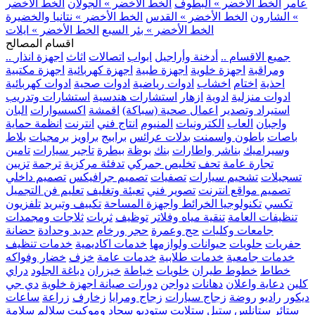
عامر
الخط الأخضر » البطوف
الخط الأخضر » الجولان
الخط الأخضر
» الشارون
الخط الأخضر » القدس
الخط الأخضر » نتانيا والخضيرة
الخط الأخضر » بئر السبع
الخط الأخضر » ايلات
اقسام المصالح
.. جميع الاقسام ..
أدخنة وأراجيل
ابواب
اتصالات
اثاث
اجهزة انذار
ومراقبة
اجهزة خلوية
اجهزة طبية
اجهزة كهربائية
اجهزة مكتبية
احذية
اختام
اخشاب
ادوات رياضية
ادوات صحية
ادوات كهربائية
ادوات منزلية
ادوية
ازهار
استشارات هندسية
استشارات وتدريب
استيراد وتصدير
اعمال صحية (سباكة)
اقمشة
اكسسوارات
البان
واجبان
العاب
الكترونيات
المنيوم
انتاج فني
انترنت
انظمة حماية
باصات
باطون واسمنت
بدلات عرائس
برابيج
براويز
برمجيات
بلاط
وسيراميك
بناشر واطارات
بنك
بوظة
بيطرة
تاجير سيارات
تامين
تجارة عامة
تحف
تخليص جمركي
تدفئة مركزية
ترجمة
تزيين
تسجيلات
تشحيم سيارات
تصفيات
تصميم جرافيكس
تصميم داخلي
تصميم مواقع انترنت
تصوير فني
تعبئة وتغليف
تعليم فن التجميل
تكسي
تكنولوجيا الخرائط واجهزة المساحة
تكييف وتبريد
تلفزيون
تنظيفات العامة
تنقية مياه وفلاتر
توظيف
ثريات
ثلاجات ومجمدات
جامعات وكليات
حج وعمرة
حجر ورخام
حديد وحدادة
حضانة
حفريات
حلويات
حيوانات ولوازمها
خدمات اكاديمية
خدمات تنظيف
خدمات جامعية
خدمات طلابية
خدمات عامة
خزف
خضار وفواكه
خطاط
خطوط طيران
خلويات
خياطة
خيزران
دباغة الجلود
دراي
كلين
دعاية واعلان
دهانات
دواجن
دورات صيانة اجهزة خلوية
دي جي
ديكور
راديو
روضة
زجاج سيارات
زجاج ومرايا
زخارف
زراعة
ساعات
ستائر
ستانلس ستيل
ستلايت
ستوديو
سجاد وموكيت
سلالم
سلامة