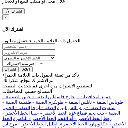
اعلان محل او مكتب للبيع او للايجار
اشترك الآن
×
اشترك الآن
الحقول ذات العلامة الحمراء حقول مطلوبة
اغلاق
اشتراك
تأكد من تعبئة الحقول ذات العلامة الحمراء
تم الاشتراك بنجاح, شكرا لك
لتستطيع الاشتراك مرة اخرى قم بتحديث الصفحة
المصالح حسب المحافظات
.. جميع المحافظات ..
خارج فلسطين
الضفة » جنين
الضفة »
طوباس
الضفة » نابلس
الضفة » طولكرم
الضفة » قلقيلية
الضفة »
سلفيت
الضفة » رام الله والبيره
الضفة » أريحا
الضفة » الخليل
الضفة » بيت لحم
قطاع غزة
الخط الأخضر » حيفا
الخط الأخضر »
رهط
الخط الأخضر » أم الفحم
الخط الأخضر » الناصرة
الخط
الأخضر » عكا ونهاريا
الخط الأخضر » الجليل
الخط الأخضر » مرج ابن