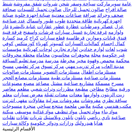
عامة
سوبرماركت
سياحة وسفر
شحن
شروات
شقق مفروشة
شنط
صالة افراح
صالون تجميل للرجال
صالون تجميل للسيدات
صحافة
صحف وجرائد
صرافة
صناعات معدنية
صيانة اجهزة خلوية
صيانة
اجهزة كهربائية
طاقة متجددة
طوب
طيور واسماك
عدد صناعية
عزل
عصائر ومرطبات
عطارة
عطور
عقارات
عناية بالبشرة
غاز
ولوازمه
غرفة تجارية
غسيل سيارات
فرشات واسفنج
فرقة فنية
فندق
قبانات وموازين
قرطاسية
قطع سيارات
كراج
كرميد
كسارة
كمال اجسام
كماليات السيارات
كمبيوتر
كهرباء
كوزمتكس
كوفي
شوب
لغات
لوازم حدادين
لوازم نجارين
لوحات كهربائية
مؤسسات
غير حكومية
مجلة
مجوهرات
محاسبون
محاماة
محطة محروقات
محكمة
محمص وقهوة
مخبز
مخرطة
مدرسة
مدرسة تعليم السياقة
مدينة العاب
مركز تدريب مهني
مركز تسوق
مركز تعليمي
مسبح
مستلزمات اطفال
مستلزمات التصوير
مستلزمات صالونات
مستلزمات صناعية
مستلزمات طبية
مستلزمات مصانع الحجر
مسرح
مسمكة
مشاريع صناعية
مشتل
مصاعد
مصنع
مصنوعات
ورقية
مطابخ
مطاحن
مطبعة
مطرزات وتراث شعبي
مطعم
معاصر
زيت الزيتون ولوازمها
معدات
معدات ثقيلة
معرض سيارات
معلم
سياقة نظري
مفروشات
مفروشات منزلية
مقاولات
مقهى انترنت
مكتب هندسي
مكتبة
ملابس
ملحمة
منتجع سياحي
منجرة
منسوجات
مواد بناء
مواد تجميل
مواد تنظيف
مواد غذائية
موسيقى
ميكنة
صناعية
نادي رياضي
نايلون
نايلون وبلاستيك
نثريات
نقابات
نقليات
هدايا
هيدروليك
وزارات ودوائر حكومية
وكالة سيارات
الأقسام الرئيسية