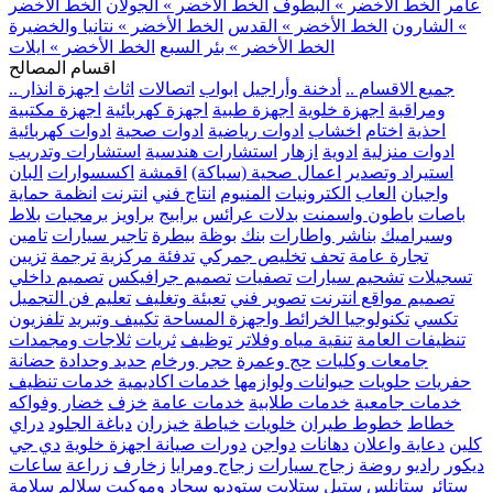
عامر
الخط الأخضر » البطوف
الخط الأخضر » الجولان
الخط الأخضر
» الشارون
الخط الأخضر » القدس
الخط الأخضر » نتانيا والخضيرة
الخط الأخضر » بئر السبع
الخط الأخضر » ايلات
اقسام المصالح
.. جميع الاقسام ..
أدخنة وأراجيل
ابواب
اتصالات
اثاث
اجهزة انذار
ومراقبة
اجهزة خلوية
اجهزة طبية
اجهزة كهربائية
اجهزة مكتبية
احذية
اختام
اخشاب
ادوات رياضية
ادوات صحية
ادوات كهربائية
ادوات منزلية
ادوية
ازهار
استشارات هندسية
استشارات وتدريب
استيراد وتصدير
اعمال صحية (سباكة)
اقمشة
اكسسوارات
البان
واجبان
العاب
الكترونيات
المنيوم
انتاج فني
انترنت
انظمة حماية
باصات
باطون واسمنت
بدلات عرائس
برابيج
براويز
برمجيات
بلاط
وسيراميك
بناشر واطارات
بنك
بوظة
بيطرة
تاجير سيارات
تامين
تجارة عامة
تحف
تخليص جمركي
تدفئة مركزية
ترجمة
تزيين
تسجيلات
تشحيم سيارات
تصفيات
تصميم جرافيكس
تصميم داخلي
تصميم مواقع انترنت
تصوير فني
تعبئة وتغليف
تعليم فن التجميل
تكسي
تكنولوجيا الخرائط واجهزة المساحة
تكييف وتبريد
تلفزيون
تنظيفات العامة
تنقية مياه وفلاتر
توظيف
ثريات
ثلاجات ومجمدات
جامعات وكليات
حج وعمرة
حجر ورخام
حديد وحدادة
حضانة
حفريات
حلويات
حيوانات ولوازمها
خدمات اكاديمية
خدمات تنظيف
خدمات جامعية
خدمات طلابية
خدمات عامة
خزف
خضار وفواكه
خطاط
خطوط طيران
خلويات
خياطة
خيزران
دباغة الجلود
دراي
كلين
دعاية واعلان
دهانات
دواجن
دورات صيانة اجهزة خلوية
دي جي
ديكور
راديو
روضة
زجاج سيارات
زجاج ومرايا
زخارف
زراعة
ساعات
ستائر
ستانلس ستيل
ستلايت
ستوديو
سجاد وموكيت
سلالم
سلامة