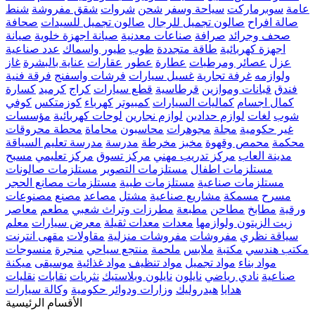
عامة
سوبرماركت
سياحة وسفر
شحن
شروات
شقق مفروشة
شنط
صالة افراح
صالون تجميل للرجال
صالون تجميل للسيدات
صحافة
صحف وجرائد
صرافة
صناعات معدنية
صيانة اجهزة خلوية
صيانة
اجهزة كهربائية
طاقة متجددة
طوب
طيور واسماك
عدد صناعية
عزل
عصائر ومرطبات
عطارة
عطور
عقارات
عناية بالبشرة
غاز
ولوازمه
غرفة تجارية
غسيل سيارات
فرشات واسفنج
فرقة فنية
فندق
قبانات وموازين
قرطاسية
قطع سيارات
كراج
كرميد
كسارة
كمال اجسام
كماليات السيارات
كمبيوتر
كهرباء
كوزمتكس
كوفي
شوب
لغات
لوازم حدادين
لوازم نجارين
لوحات كهربائية
مؤسسات
غير حكومية
مجلة
مجوهرات
محاسبون
محاماة
محطة محروقات
محكمة
محمص وقهوة
مخبز
مخرطة
مدرسة
مدرسة تعليم السياقة
مدينة العاب
مركز تدريب مهني
مركز تسوق
مركز تعليمي
مسبح
مستلزمات اطفال
مستلزمات التصوير
مستلزمات صالونات
مستلزمات صناعية
مستلزمات طبية
مستلزمات مصانع الحجر
مسرح
مسمكة
مشاريع صناعية
مشتل
مصاعد
مصنع
مصنوعات
ورقية
مطابخ
مطاحن
مطبعة
مطرزات وتراث شعبي
مطعم
معاصر
زيت الزيتون ولوازمها
معدات
معدات ثقيلة
معرض سيارات
معلم
سياقة نظري
مفروشات
مفروشات منزلية
مقاولات
مقهى انترنت
مكتب هندسي
مكتبة
ملابس
ملحمة
منتجع سياحي
منجرة
منسوجات
مواد بناء
مواد تجميل
مواد تنظيف
مواد غذائية
موسيقى
ميكنة
صناعية
نادي رياضي
نايلون
نايلون وبلاستيك
نثريات
نقابات
نقليات
هدايا
هيدروليك
وزارات ودوائر حكومية
وكالة سيارات
الأقسام الرئيسية