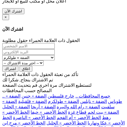
اعلان محل او مكتب للبيع او للايجار
اشترك الآن
×
اشترك الآن
الحقول ذات العلامة الحمراء حقول مطلوبة
اغلاق
اشتراك
تأكد من تعبئة الحقول ذات العلامة الحمراء
تم الاشتراك بنجاح, شكرا لك
لتستطيع الاشتراك مرة اخرى قم بتحديث الصفحة
المصالح حسب المحافظات
.. جميع المحافظات ..
خارج فلسطين
الضفة » جنين
الضفة »
طوباس
الضفة » نابلس
الضفة » طولكرم
الضفة » قلقيلية
الضفة »
سلفيت
الضفة » رام الله والبيره
الضفة » أريحا
الضفة » الخليل
الضفة » بيت لحم
قطاع غزة
الخط الأخضر » حيفا
الخط الأخضر »
رهط
الخط الأخضر » أم الفحم
الخط الأخضر » الناصرة
الخط
الأخضر » عكا ونهاريا
الخط الأخضر » الجليل
الخط الأخضر » مرج ابن