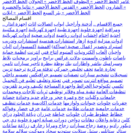
عامر
الخط الأخضر » البطوف
الخط الأخضر » الجولان
الخط الأخضر
» الشارون
الخط الأخضر » القدس
الخط الأخضر » نتانيا والخضيرة
الخط الأخضر » بئر السبع
الخط الأخضر » ايلات
اقسام المصالح
.. جميع الاقسام ..
أدخنة وأراجيل
ابواب
اتصالات
اثاث
اجهزة انذار
ومراقبة
اجهزة خلوية
اجهزة طبية
اجهزة كهربائية
اجهزة مكتبية
احذية
اختام
اخشاب
ادوات رياضية
ادوات صحية
ادوات كهربائية
ادوات منزلية
ادوية
ازهار
استشارات هندسية
استشارات وتدريب
استيراد وتصدير
اعمال صحية (سباكة)
اقمشة
اكسسوارات
البان
واجبان
العاب
الكترونيات
المنيوم
انتاج فني
انترنت
انظمة حماية
باصات
باطون واسمنت
بدلات عرائس
برابيج
براويز
برمجيات
بلاط
وسيراميك
بناشر واطارات
بنك
بوظة
بيطرة
تاجير سيارات
تامين
تجارة عامة
تحف
تخليص جمركي
تدفئة مركزية
ترجمة
تزيين
تسجيلات
تشحيم سيارات
تصفيات
تصميم جرافيكس
تصميم داخلي
تصميم مواقع انترنت
تصوير فني
تعبئة وتغليف
تعليم فن التجميل
تكسي
تكنولوجيا الخرائط واجهزة المساحة
تكييف وتبريد
تلفزيون
تنظيفات العامة
تنقية مياه وفلاتر
توظيف
ثريات
ثلاجات ومجمدات
جامعات وكليات
حج وعمرة
حجر ورخام
حديد وحدادة
حضانة
حفريات
حلويات
حيوانات ولوازمها
خدمات اكاديمية
خدمات تنظيف
خدمات جامعية
خدمات طلابية
خدمات عامة
خزف
خضار وفواكه
خطاط
خطوط طيران
خلويات
خياطة
خيزران
دباغة الجلود
دراي
كلين
دعاية واعلان
دهانات
دواجن
دورات صيانة اجهزة خلوية
دي جي
ديكور
راديو
روضة
زجاج سيارات
زجاج ومرايا
زخارف
زراعة
ساعات
ستائر
ستانلس ستيل
ستلايت
ستوديو
سجاد وموكيت
سلالم
سلامة