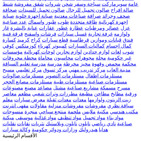
عامة
سوبرماركت
سياحة وسفر
شحن
شروات
شقق مفروشة
شنط
صالة افراح
صالون تجميل للرجال
صالون تجميل للسيدات
صحافة
صحف وجرائد
صرافة
صناعات معدنية
صيانة اجهزة خلوية
صيانة
اجهزة كهربائية
طاقة متجددة
طوب
طيور واسماك
عدد صناعية
عزل
عصائر ومرطبات
عطارة
عطور
عقارات
عناية بالبشرة
غاز
ولوازمه
غرفة تجارية
غسيل سيارات
فرشات واسفنج
فرقة فنية
فندق
قبانات وموازين
قرطاسية
قطع سيارات
كراج
كرميد
كسارة
كمال اجسام
كماليات السيارات
كمبيوتر
كهرباء
كوزمتكس
كوفي
شوب
لغات
لوازم حدادين
لوازم نجارين
لوحات كهربائية
مؤسسات
غير حكومية
مجلة
مجوهرات
محاسبون
محاماة
محطة محروقات
محكمة
محمص وقهوة
مخبز
مخرطة
مدرسة
مدرسة تعليم السياقة
مدينة العاب
مركز تدريب مهني
مركز تسوق
مركز تعليمي
مسبح
مستلزمات اطفال
مستلزمات التصوير
مستلزمات صالونات
مستلزمات صناعية
مستلزمات طبية
مستلزمات مصانع الحجر
مسرح
مسمكة
مشاريع صناعية
مشتل
مصاعد
مصنع
مصنوعات
ورقية
مطابخ
مطاحن
مطبعة
مطرزات وتراث شعبي
مطعم
معاصر
زيت الزيتون ولوازمها
معدات
معدات ثقيلة
معرض سيارات
معلم
سياقة نظري
مفروشات
مفروشات منزلية
مقاولات
مقهى انترنت
مكتب هندسي
مكتبة
ملابس
ملحمة
منتجع سياحي
منجرة
منسوجات
مواد بناء
مواد تجميل
مواد تنظيف
مواد غذائية
موسيقى
ميكنة
صناعية
نادي رياضي
نايلون
نايلون وبلاستيك
نثريات
نقابات
نقليات
هدايا
هيدروليك
وزارات ودوائر حكومية
وكالة سيارات
الأقسام الرئيسية