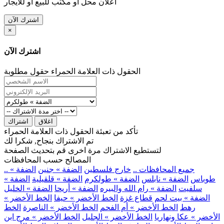
اعلان محل او مكتب للبيع او للايجار
اشترك الآن
×
اشترك الآن
الحقول ذات العلامة الحمراء حقول مطلوبة
اغلاق
اشتراك
تأكد من تعبئة الحقول ذات العلامة الحمراء
تم الاشتراك بنجاح, شكرا لك
لتستطيع الاشتراك مرة اخرى قم بتحديث الصفحة
المصالح حسب المحافظات
.. جميع المحافظات ..
خارج فلسطين
الضفة » جنين
الضفة »
طوباس
الضفة » نابلس
الضفة » طولكرم
الضفة » قلقيلية
الضفة »
سلفيت
الضفة » رام الله والبيره
الضفة » أريحا
الضفة » الخليل
الضفة » بيت لحم
قطاع غزة
الخط الأخضر » حيفا
الخط الأخضر »
رهط
الخط الأخضر » أم الفحم
الخط الأخضر » الناصرة
الخط
الأخضر » عكا ونهاريا
الخط الأخضر » الجليل
الخط الأخضر » مرج ابن