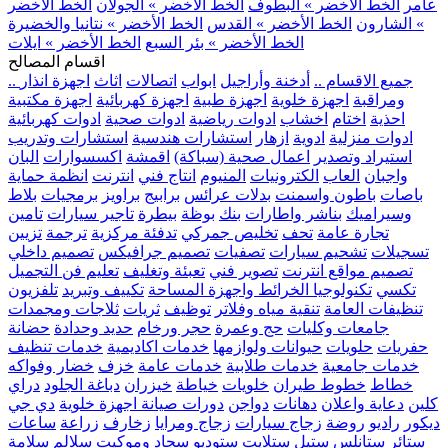
عامر
الخط الأخضر » البطوف
الخط الأخضر » الجولان
الخط الأخضر
» الشارون
الخط الأخضر » القدس
الخط الأخضر » نتانيا والخضيرة
الخط الأخضر » بئر السبع
الخط الأخضر » ايلات
اقسام المصالح
.. جميع الاقسام ..
أدخنة وأراجيل
ابواب
اتصالات
اثاث
اجهزة انذار
ومراقبة
اجهزة خلوية
اجهزة طبية
اجهزة كهربائية
اجهزة مكتبية
احذية
اختام
اخشاب
ادوات رياضية
ادوات صحية
ادوات كهربائية
ادوات منزلية
ادوية
ازهار
استشارات هندسية
استشارات وتدريب
استيراد وتصدير
اعمال صحية (سباكة)
اقمشة
اكسسوارات
البان
واجبان
العاب
الكترونيات
المنيوم
انتاج فني
انترنت
انظمة حماية
باصات
باطون واسمنت
بدلات عرائس
برابيج
براويز
برمجيات
بلاط
وسيراميك
بناشر واطارات
بنك
بوظة
بيطرة
تاجير سيارات
تامين
تجارة عامة
تحف
تخليص جمركي
تدفئة مركزية
ترجمة
تزيين
تسجيلات
تشحيم سيارات
تصفيات
تصميم جرافيكس
تصميم داخلي
تصميم مواقع انترنت
تصوير فني
تعبئة وتغليف
تعليم فن التجميل
تكسي
تكنولوجيا الخرائط واجهزة المساحة
تكييف وتبريد
تلفزيون
تنظيفات العامة
تنقية مياه وفلاتر
توظيف
ثريات
ثلاجات ومجمدات
جامعات وكليات
حج وعمرة
حجر ورخام
حديد وحدادة
حضانة
حفريات
حلويات
حيوانات ولوازمها
خدمات اكاديمية
خدمات تنظيف
خدمات جامعية
خدمات طلابية
خدمات عامة
خزف
خضار وفواكه
خطاط
خطوط طيران
خلويات
خياطة
خيزران
دباغة الجلود
دراي
كلين
دعاية واعلان
دهانات
دواجن
دورات صيانة اجهزة خلوية
دي جي
ديكور
راديو
روضة
زجاج سيارات
زجاج ومرايا
زخارف
زراعة
ساعات
ستائر
ستانلس ستيل
ستلايت
ستوديو
سجاد وموكيت
سلالم
سلامة