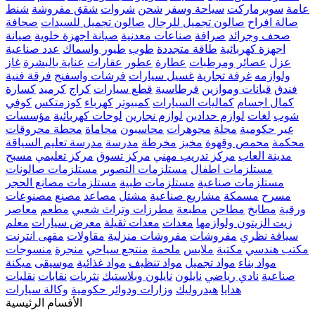
عامة
سوبرماركت
سياحة وسفر
شحن
شروات
شقق مفروشة
شنط
صالة افراح
صالون تجميل للرجال
صالون تجميل للسيدات
صحافة
صحف وجرائد
صرافة
صناعات معدنية
صيانة اجهزة خلوية
صيانة
اجهزة كهربائية
طاقة متجددة
طوب
طيور واسماك
عدد صناعية
عزل
عصائر ومرطبات
عطارة
عطور
عقارات
عناية بالبشرة
غاز
ولوازمه
غرفة تجارية
غسيل سيارات
فرشات واسفنج
فرقة فنية
فندق
قبانات وموازين
قرطاسية
قطع سيارات
كراج
كرميد
كسارة
كمال اجسام
كماليات السيارات
كمبيوتر
كهرباء
كوزمتكس
كوفي
شوب
لغات
لوازم حدادين
لوازم نجارين
لوحات كهربائية
مؤسسات
غير حكومية
مجلة
مجوهرات
محاسبون
محاماة
محطة محروقات
محكمة
محمص وقهوة
مخبز
مخرطة
مدرسة
مدرسة تعليم السياقة
مدينة العاب
مركز تدريب مهني
مركز تسوق
مركز تعليمي
مسبح
مستلزمات اطفال
مستلزمات التصوير
مستلزمات صالونات
مستلزمات صناعية
مستلزمات طبية
مستلزمات مصانع الحجر
مسرح
مسمكة
مشاريع صناعية
مشتل
مصاعد
مصنع
مصنوعات
ورقية
مطابخ
مطاحن
مطبعة
مطرزات وتراث شعبي
مطعم
معاصر
زيت الزيتون ولوازمها
معدات
معدات ثقيلة
معرض سيارات
معلم
سياقة نظري
مفروشات
مفروشات منزلية
مقاولات
مقهى انترنت
مكتب هندسي
مكتبة
ملابس
ملحمة
منتجع سياحي
منجرة
منسوجات
مواد بناء
مواد تجميل
مواد تنظيف
مواد غذائية
موسيقى
ميكنة
صناعية
نادي رياضي
نايلون
نايلون وبلاستيك
نثريات
نقابات
نقليات
هدايا
هيدروليك
وزارات ودوائر حكومية
وكالة سيارات
الأقسام الرئيسية