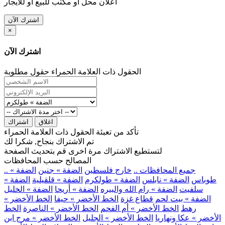
اعلان محل او مكتب للبيع او للايجار
اشترك الآن
×
اشترك الآن
الحقول ذات العلامة الحمراء حقول مطلوبة
اغلاق
اشتراك
تأكد من تعبئة الحقول ذات العلامة الحمراء
تم الاشتراك بنجاح, شكرا لك
لتستطيع الاشتراك مرة اخرى قم بتحديث الصفحة
المصالح حسب المحافظات
.. جميع المحافظات ..
خارج فلسطين
الضفة » جنين
الضفة »
طوباس
الضفة » نابلس
الضفة » طولكرم
الضفة » قلقيلية
الضفة »
سلفيت
الضفة » رام الله والبيره
الضفة » أريحا
الضفة » الخليل
الضفة » بيت لحم
قطاع غزة
الخط الأخضر » حيفا
الخط الأخضر »
رهط
الخط الأخضر » أم الفحم
الخط الأخضر » الناصرة
الخط
الأخضر » عكا ونهاريا
الخط الأخضر » الجليل
الخط الأخضر » مرج ابن