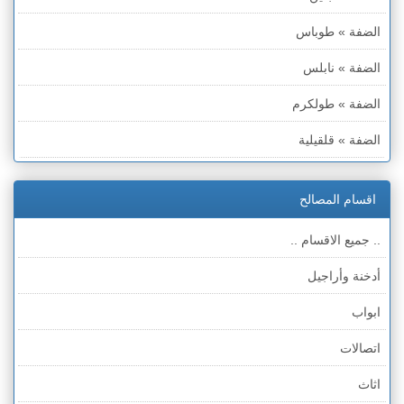
الضفة » طوباس
الضفة » نابلس
الضفة » طولكرم
الضفة » قلقيلية
الضفة » سلفيت
اقسام المصالح
الضفة » رام الله والبيره
.. جميع الاقسام ..
الضفة » أريحا
أدخنة وأراجيل
الضفة » الخليل
ابواب
الضفة » بيت لحم
اتصالات
قطاع غزة
اثاث
الخط الأخضر » حيفا