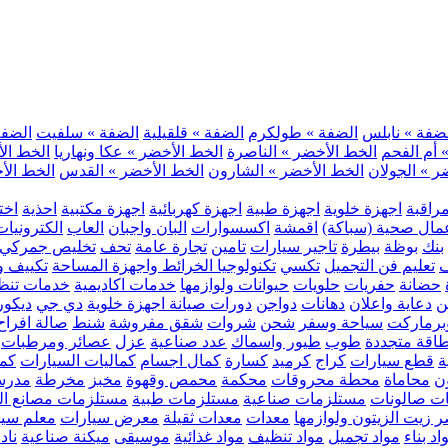
ضفة » نابلس
الضفة » طولكرم
الضفة » قلقيلية
الضفة » سلفيت
الضفة 
 أم الفحم
الخط الأخضر » الناصرة
الخط الأخضر » عكا ونهاريا
الخط الأ
ر » الجولان
الخط الأخضر » الشارون
الخط الأخضر » القدس
الخط الأخ
مراقبة
اجهزة خلوية
اجهزة طبية
اجهزة كهربائية
اجهزة مكتبية
احذية
اخت
مال صحية (سباكة)
اقمشة
اكسسوارات
البان واجبان
العاب
الكترونيات
بنك
بوظة
بيطرة
تاجير سيارات
تامين
تجارة عامة
تحف
تخليص جمركي
ف
تعليم فن التجميل
تكسي
تكنولوجيا الخرائط واجهزة المساحة
تكييف وت
حضانة
حفريات
حلويات
حيوانات ولوازمها
خدمات اكاديمية
خدمات تنظ
ن
دعاية واعلان
دهانات
دواجن
دورات صيانة اجهزة خلوية
دي جي
ديكور
رماركت
سياحة وسفر
شحن
شروات
شقق مفروشة
شنط
صالة افراح
اقة متجددة
طوب
طيور واسماك
عدد صناعية
عزل
عصائر ومرطبات
ة
قطع سيارات
كراج
كرميد
كسارة
كمال اجسام
كماليات السيارات
كمب
ن
محاماة
محطة محروقات
محكمة
محمص وقهوة
مخبز
مخرطة
مدرس
ت صالونات
مستلزمات صناعية
مستلزمات طبية
مستلزمات مصانع ال
 زيت الزيتون ولوازمها
معدات
معدات ثقيلة
معرض سيارات
معلم سي
اد بناء
مواد تجميل
مواد تنظيف
مواد غذائية
موسيقى
ميكنة صناعية
ناد