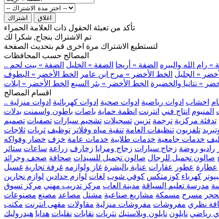
اغلاق
اشتراك
تأكد من تعبئة الحقول ذات العلامة الحمراء
تم الاشتراك بنجاح, شكرا لك
لتستطيع الاشتراك مرة اخرى قم بتحديث الصفحة
المصالح حسب المحافظات
» رام الله والبيره
الضفة » أريحا
الضفة » الخليل
الضفة » بيت لحم
خضر » الجليل
الخط الأخضر » مرج ابن عامر
الخط الأخضر » البطوف
ضر » نتانيا والخضيرة
الخط الأخضر » بئر السبع
الخط الأخضر » ايلات
اقسام المصالح
ام
اخشاب
ادوات رياضية
ادوات صحية
ادوات كهربائية
ادوات منزلية
المنيوم
انتاج فني
انترنت
انظمة حماية
باصات
باطون واسمنت
بدلات
تدفئة مركزية
ترجمة
تزيين
تسجيلات
تشحيم سيارات
تصفيات
تصميم
بريد
تلفزيون
تنظيفات العامة
تنقية مياه وفلاتر
توظيف
ثريات
ثلاجات
يف
خدمات جامعية
خدمات طلابية
خدمات عامة
خزف
خضار وفواكه
راديو
روضة
زجاج سيارات
زجاج ومرايا
زخارف
زراعة
ساعات
ستائر
صالون تجميل للرجال
صالون تجميل للسيدات
صحافة
صحف وجرائد
عطارة
عطور
عقارات
عناية بالبشرة
غاز ولوازمه
غرفة تجارية
غسيل
يوتر
كهرباء
كوزمتكس
كوفي شوب
لغات
لوازم حدادين
لوازم نجارين
ة
مدرسة تعليم السياقة
مدينة العاب
مركز تدريب مهني
مركز تسوق
حجر
مسرح
مسمكة
مشاريع صناعية
مشتل
مصاعد
مصنع
مصنوعات
اقة نظري
مفروشات
مفروشات منزلية
مقاولات
مقهى انترنت
مكتب
ي رياضي
نايلون
نايلون وبلاستيك
نثريات
نقابات
نقليات
هدايا
هيدروليك