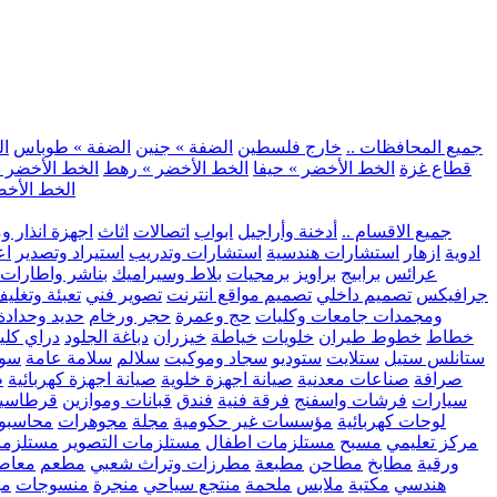
.. جميع المحافظات ..
خارج فلسطين
الضفة » جنين
الضفة » طوباس
ال
قطاع غزة
الخط الأخضر » حيفا
الخط الأخضر » رهط
الخط الأخضر »
الخط الأخض
.. جميع الاقسام ..
أدخنة وأراجيل
ابواب
اتصالات
اثاث
اجهزة انذار و
ادوية
ازهار
استشارات هندسية
استشارات وتدريب
استيراد وتصدير
اع
عرائس
برابيج
براويز
برمجيات
بلاط وسيراميك
بناشر واطارات
جرافيكس
تصميم داخلي
تصميم مواقع انترنت
تصوير فني
تعبئة وتغلي
ومجمدات
جامعات وكليات
حج وعمرة
حجر ورخام
حديد وحدادة
خطاط
خطوط طيران
خلويات
خياطة
خيزران
دباغة الجلود
دراي كلي
ستانلس ستيل
ستلايت
ستوديو
سجاد وموكيت
سلالم
سلامة عامة
سوب
صرافة
صناعات معدنية
صيانة اجهزة خلوية
صيانة اجهزة كهربائية
ط
سيارات
فرشات واسفنج
فرقة فنية
فندق
قبانات وموازين
قرطاسي
لوحات كهربائية
مؤسسات غير حكومية
مجلة
مجوهرات
محاسبو
مركز تعليمي
مسبح
مستلزمات اطفال
مستلزمات التصوير
مستلزما
ورقية
مطابخ
مطاحن
مطبعة
مطرزات وتراث شعبي
مطعم
معاصر
هندسي
مكتبة
ملابس
ملحمة
منتجع سياحي
منجرة
منسوجات
مو