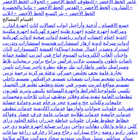
عامر
الخط الأخضر » البطوف
الخط الأخضر » الجولان
الخط الأخضر
» الشارون
الخط الأخضر » القدس
الخط الأخضر » نتانيا والخضيرة
الخط الأخضر » بئر السبع
الخط الأخضر » ايلات
اقسام المصالح
.. جميع الاقسام ..
أدخنة وأراجيل
ابواب
اتصالات
اثاث
اجهزة انذار
ومراقبة
اجهزة خلوية
اجهزة طبية
اجهزة كهربائية
اجهزة مكتبية
احذية
اختام
اخشاب
ادوات رياضية
ادوات صحية
ادوات كهربائية
ادوات منزلية
ادوية
ازهار
استشارات هندسية
استشارات وتدريب
استيراد وتصدير
اعمال صحية (سباكة)
اقمشة
اكسسوارات
البان
واجبان
العاب
الكترونيات
المنيوم
انتاج فني
انترنت
انظمة حماية
باصات
باطون واسمنت
بدلات عرائس
برابيج
براويز
برمجيات
بلاط
وسيراميك
بناشر واطارات
بنك
بوظة
بيطرة
تاجير سيارات
تامين
تجارة عامة
تحف
تخليص جمركي
تدفئة مركزية
ترجمة
تزيين
تسجيلات
تشحيم سيارات
تصفيات
تصميم جرافيكس
تصميم داخلي
تصميم مواقع انترنت
تصوير فني
تعبئة وتغليف
تعليم فن التجميل
تكسي
تكنولوجيا الخرائط واجهزة المساحة
تكييف وتبريد
تلفزيون
تنظيفات العامة
تنقية مياه وفلاتر
توظيف
ثريات
ثلاجات ومجمدات
جامعات وكليات
حج وعمرة
حجر ورخام
حديد وحدادة
حضانة
حفريات
حلويات
حيوانات ولوازمها
خدمات اكاديمية
خدمات تنظيف
خدمات جامعية
خدمات طلابية
خدمات عامة
خزف
خضار وفواكه
خطاط
خطوط طيران
خلويات
خياطة
خيزران
دباغة الجلود
دراي
كلين
دعاية واعلان
دهانات
دواجن
دورات صيانة اجهزة خلوية
دي جي
ديكور
راديو
روضة
زجاج سيارات
زجاج ومرايا
زخارف
زراعة
ساعات
ستائر
ستانلس ستيل
ستلايت
ستوديو
سجاد وموكيت
سلالم
سلامة