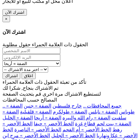
اعلان محل او مكتب للبيع او للايجار
اشترك الآن
×
اشترك الآن
الحقول ذات العلامة الحمراء حقول مطلوبة
اغلاق
اشتراك
تأكد من تعبئة الحقول ذات العلامة الحمراء
تم الاشتراك بنجاح, شكرا لك
لتستطيع الاشتراك مرة اخرى قم بتحديث الصفحة
المصالح حسب المحافظات
.. جميع المحافظات ..
خارج فلسطين
الضفة » جنين
الضفة »
طوباس
الضفة » نابلس
الضفة » طولكرم
الضفة » قلقيلية
الضفة »
سلفيت
الضفة » رام الله والبيره
الضفة » أريحا
الضفة » الخليل
الضفة » بيت لحم
قطاع غزة
الخط الأخضر » حيفا
الخط الأخضر »
رهط
الخط الأخضر » أم الفحم
الخط الأخضر » الناصرة
الخط
الأخضر » عكا ونهاريا
الخط الأخضر » الجليل
الخط الأخضر » مرج ابن