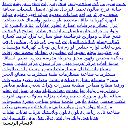
عامة
سوبرماركت
سياحة وسفر
شحن
شروات
شقق مفروشة
شنط
صالة افراح
صالون تجميل للرجال
صالون تجميل للسيدات
صحافة
صحف وجرائد
صرافة
صناعات معدنية
صيانة اجهزة خلوية
صيانة
اجهزة كهربائية
طاقة متجددة
طوب
طيور واسماك
عدد صناعية
عزل
عصائر ومرطبات
عطارة
عطور
عقارات
عناية بالبشرة
غاز
ولوازمه
غرفة تجارية
غسيل سيارات
فرشات واسفنج
فرقة فنية
فندق
قبانات وموازين
قرطاسية
قطع سيارات
كراج
كرميد
كسارة
كمال اجسام
كماليات السيارات
كمبيوتر
كهرباء
كوزمتكس
كوفي
شوب
لغات
لوازم حدادين
لوازم نجارين
لوحات كهربائية
مؤسسات
غير حكومية
مجلة
مجوهرات
محاسبون
محاماة
محطة محروقات
محكمة
محمص وقهوة
مخبز
مخرطة
مدرسة
مدرسة تعليم السياقة
مدينة العاب
مركز تدريب مهني
مركز تسوق
مركز تعليمي
مسبح
مستلزمات اطفال
مستلزمات التصوير
مستلزمات صالونات
مستلزمات صناعية
مستلزمات طبية
مستلزمات مصانع الحجر
مسرح
مسمكة
مشاريع صناعية
مشتل
مصاعد
مصنع
مصنوعات
ورقية
مطابخ
مطاحن
مطبعة
مطرزات وتراث شعبي
مطعم
معاصر
زيت الزيتون ولوازمها
معدات
معدات ثقيلة
معرض سيارات
معلم
سياقة نظري
مفروشات
مفروشات منزلية
مقاولات
مقهى انترنت
مكتب هندسي
مكتبة
ملابس
ملحمة
منتجع سياحي
منجرة
منسوجات
مواد بناء
مواد تجميل
مواد تنظيف
مواد غذائية
موسيقى
ميكنة
صناعية
نادي رياضي
نايلون
نايلون وبلاستيك
نثريات
نقابات
نقليات
هدايا
هيدروليك
وزارات ودوائر حكومية
وكالة سيارات
الأقسام الرئيسية