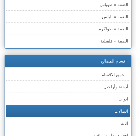
الضفة » طوباس
الضفة » نابلس
الضفة » طولكرم
الضفة » قلقيلية
الضفة » سلفيت
اقسام المصالح
الضفة » رام الله والبيره
.. جميع الاقسام ..
الضفة » أريحا
أدخنة وأراجيل
الضفة » الخليل
ابواب
الضفة » بيت لحم
اتصالات
قطاع غزة
اثاث
الخط الأخضر » حيفا
اجهزة انذار ومراقبة