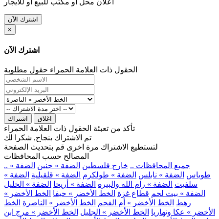
اعلان محل او مكتب للبيع او للايجار
اشترك الآن
×
اشترك الآن
الحقول ذات العلامة الحمراء حقول مطلوبة
اغلاق
اشتراك
تأكد من تعبئة الحقول ذات العلامة الحمراء
تم الاشتراك بنجاح, شكرا لك
لتستطيع الاشتراك مرة اخرى قم بتحديث الصفحة
المصالح حسب المحافظات
.. جميع المحافظات ..
خارج فلسطين
الضفة » جنين
الضفة »
طوباس
الضفة » نابلس
الضفة » طولكرم
الضفة » قلقيلية
الضفة »
سلفيت
الضفة » رام الله والبيره
الضفة » أريحا
الضفة » الخليل
الضفة » بيت لحم
قطاع غزة
الخط الأخضر » حيفا
الخط الأخضر »
رهط
الخط الأخضر » أم الفحم
الخط الأخضر » الناصرة
الخط
الأخضر » عكا ونهاريا
الخط الأخضر » الجليل
الخط الأخضر » مرج ابن