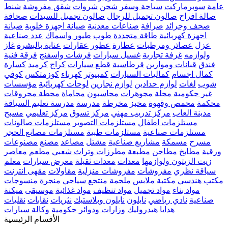
عامة
سوبرماركت
سياحة وسفر
شحن
شروات
شقق مفروشة
شنط
صالة افراح
صالون تجميل للرجال
صالون تجميل للسيدات
صحافة
صحف وجرائد
صرافة
صناعات معدنية
صيانة اجهزة خلوية
صيانة
اجهزة كهربائية
طاقة متجددة
طوب
طيور واسماك
عدد صناعية
عزل
عصائر ومرطبات
عطارة
عطور
عقارات
عناية بالبشرة
غاز
ولوازمه
غرفة تجارية
غسيل سيارات
فرشات واسفنج
فرقة فنية
فندق
قبانات وموازين
قرطاسية
قطع سيارات
كراج
كرميد
كسارة
كمال اجسام
كماليات السيارات
كمبيوتر
كهرباء
كوزمتكس
كوفي
شوب
لغات
لوازم حدادين
لوازم نجارين
لوحات كهربائية
مؤسسات
غير حكومية
مجلة
مجوهرات
محاسبون
محاماة
محطة محروقات
محكمة
محمص وقهوة
مخبز
مخرطة
مدرسة
مدرسة تعليم السياقة
مدينة العاب
مركز تدريب مهني
مركز تسوق
مركز تعليمي
مسبح
مستلزمات اطفال
مستلزمات التصوير
مستلزمات صالونات
مستلزمات صناعية
مستلزمات طبية
مستلزمات مصانع الحجر
مسرح
مسمكة
مشاريع صناعية
مشتل
مصاعد
مصنع
مصنوعات
ورقية
مطابخ
مطاحن
مطبعة
مطرزات وتراث شعبي
مطعم
معاصر
زيت الزيتون ولوازمها
معدات
معدات ثقيلة
معرض سيارات
معلم
سياقة نظري
مفروشات
مفروشات منزلية
مقاولات
مقهى انترنت
مكتب هندسي
مكتبة
ملابس
ملحمة
منتجع سياحي
منجرة
منسوجات
مواد بناء
مواد تجميل
مواد تنظيف
مواد غذائية
موسيقى
ميكنة
صناعية
نادي رياضي
نايلون
نايلون وبلاستيك
نثريات
نقابات
نقليات
هدايا
هيدروليك
وزارات ودوائر حكومية
وكالة سيارات
الأقسام الرئيسية