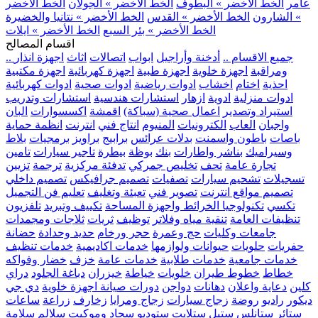
عامر
الخط الأخضر » البطوف
الخط الأخضر » الجولان
الخط الأخضر
» الشارون
الخط الأخضر » القدس
الخط الأخضر » نتانيا والخضيرة
الخط الأخضر » بئر السبع
الخط الأخضر » ايلات
اقسام المصالح
.. جميع الاقسام ..
أدخنة وأراجيل
ابواب
اتصالات
اثاث
اجهزة انذار
ومراقبة
اجهزة خلوية
اجهزة طبية
اجهزة كهربائية
اجهزة مكتبية
احذية
اختام
اخشاب
ادوات رياضية
ادوات صحية
ادوات كهربائية
ادوات منزلية
ادوية
ازهار
استشارات هندسية
استشارات وتدريب
استيراد وتصدير
اعمال صحية (سباكة)
اقمشة
اكسسوارات
البان
واجبان
العاب
الكترونيات
المنيوم
انتاج فني
انترنت
انظمة حماية
باصات
باطون واسمنت
بدلات عرائس
برابيج
براويز
برمجيات
بلاط
وسيراميك
بناشر واطارات
بنك
بوظة
بيطرة
تاجير سيارات
تامين
تجارة عامة
تحف
تخليص جمركي
تدفئة مركزية
ترجمة
تزيين
تسجيلات
تشحيم سيارات
تصفيات
تصميم جرافيكس
تصميم داخلي
تصميم مواقع انترنت
تصوير فني
تعبئة وتغليف
تعليم فن التجميل
تكسي
تكنولوجيا الخرائط واجهزة المساحة
تكييف وتبريد
تلفزيون
تنظيفات العامة
تنقية مياه وفلاتر
توظيف
ثريات
ثلاجات ومجمدات
جامعات وكليات
حج وعمرة
حجر ورخام
حديد وحدادة
حضانة
حفريات
حلويات
حيوانات ولوازمها
خدمات اكاديمية
خدمات تنظيف
خدمات جامعية
خدمات طلابية
خدمات عامة
خزف
خضار وفواكه
خطاط
خطوط طيران
خلويات
خياطة
خيزران
دباغة الجلود
دراي
كلين
دعاية واعلان
دهانات
دواجن
دورات صيانة اجهزة خلوية
دي جي
ديكور
راديو
روضة
زجاج سيارات
زجاج ومرايا
زخارف
زراعة
ساعات
ستائر
ستانلس ستيل
ستلايت
ستوديو
سجاد وموكيت
سلالم
سلامة